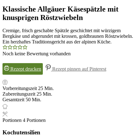
Klassische Allgäuer Käsespätzle mit
knusprigen Röstzwiebeln
Cremige, frisch geschabte Spätzle geschichtet mit würzigem
Bergkäse und abgerundet mit krossen, goldbraunen Röstzwiebeln.
Ein herzhaftes Traditionsgericht aus der alpinen Küche.
Noch keine Bewertung vorhanden
Rezept drucken
Rezept pinnen auf Pinterest
Minuten
Vorbereitungszeit
25
Min.
Minuten
Zubereitungszeit
25
Min.
Minuten
Gesamtzeit
50
Min.
Portionen
4
Portionen
Kochutensilien