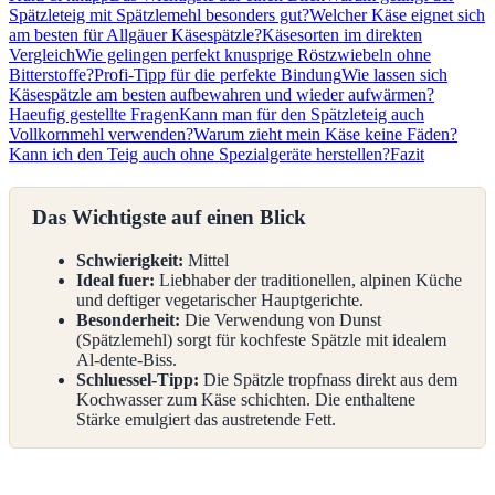
Spätzleteig mit Spätzlemehl besonders gut?
Welcher Käse eignet sich
am besten für Allgäuer Käsespätzle?
Käsesorten im direkten
Vergleich
Wie gelingen perfekt knusprige Röstzwiebeln ohne
Bitterstoffe?
Profi-Tipp für die perfekte Bindung
Wie lassen sich
Käsespätzle am besten aufbewahren und wieder aufwärmen?
Haeufig gestellte Fragen
Kann man für den Spätzleteig auch
Vollkornmehl verwenden?
Warum zieht mein Käse keine Fäden?
Kann ich den Teig auch ohne Spezialgeräte herstellen?
Fazit
Das Wichtigste auf einen Blick
Schwierigkeit:
Mittel
Ideal fuer:
Liebhaber der traditionellen, alpinen Küche
und deftiger vegetarischer Hauptgerichte.
Besonderheit:
Die Verwendung von Dunst
(Spätzlemehl) sorgt für kochfeste Spätzle mit idealem
Al-dente-Biss.
Schluessel-Tipp:
Die Spätzle tropfnass direkt aus dem
Kochwasser zum Käse schichten. Die enthaltene
Stärke emulgiert das austretende Fett.