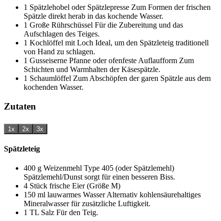
1 Spätzlehobel oder Spätzlepresse
Zum Formen der frischen
Spätzle direkt herab in das kochende Wasser.
1 Große Rührschüssel
Für die Zubereitung und das
Aufschlagen des Teiges.
1 Kochlöffel mit Loch
Ideal, um den Spätzleteig traditionell
von Hand zu schlagen.
1 Gusseiserne Pfanne oder ofenfeste Auflaufform
Zum
Schichten und Warmhalten der Käsespätzle.
1 Schaumlöffel
Zum Abschöpfen der garen Spätzle aus dem
kochenden Wasser.
Zutaten
1x
2x
3x
Spätzleteig
400
g
Weizenmehl Type 405 (oder Spätzlemehl)
Spätzlemehl/Dunst sorgt für einen besseren Biss.
4
Stück
frische Eier (Größe M)
150
ml
lauwarmes Wasser
Alternativ kohlensäurehaltiges
Mineralwasser für zusätzliche Luftigkeit.
1
TL
Salz
Für den Teig.