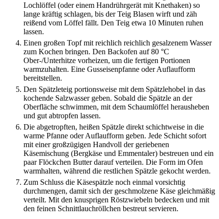
Lochlöffel (oder einem Handrührgerät mit Knethaken) so
lange kräftig schlagen, bis der Teig Blasen wirft und zäh
reißend vom Löffel fällt. Den Teig etwa 10 Minuten ruhen
lassen.
Einen großen Topf mit reichlich reichlich gesalzenem Wasser
zum Kochen bringen. Den Backofen auf 80 °C
Ober-/Unterhitze vorheizen, um die fertigen Portionen
warmzuhalten. Eine Gusseisenpfanne oder Auflaufform
bereitstellen.
Den Spätzleteig portionsweise mit dem Spätzlehobel in das
kochende Salzwasser geben. Sobald die Spätzle an der
Oberfläche schwimmen, mit dem Schaumlöffel herausheben
und gut abtropfen lassen.
Die abgetropften, heißen Spätzle direkt schichtweise in die
warme Pfanne oder Auflaufform geben. Jede Schicht sofort
mit einer großzügigen Handvoll der geriebenen
Käsemischung (Bergkäse und Emmentaler) bestreuen und ein
paar Flöckchen Butter darauf verteilen. Die Form im Ofen
warmhalten, während die restlichen Spätzle gekocht werden.
Zum Schluss die Käsespätzle noch einmal vorsichtig
durchmengen, damit sich der geschmolzene Käse gleichmäßig
verteilt. Mit den knusprigen Röstzwiebeln bedecken und mit
den feinen Schnittlauchröllchen bestreut servieren.