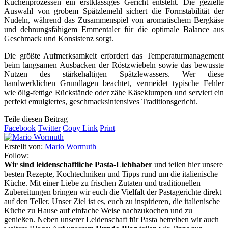
Küchenprozessen ein erstklassiges Gericht entsteht. Die gezielte
Auswahl von grobem Spätzlemehl sichert die Formstabilität der
Nudeln, während das Zusammenspiel von aromatischem Bergkäse
und dehnungsfähigem Emmentaler für die optimale Balance aus
Geschmack und Konsistenz sorgt.
Die größte Aufmerksamkeit erfordert das Temperaturmanagement
beim langsamen Ausbacken der Röstzwiebeln sowie das bewusste
Nutzen des stärkehaltigen Spätzlewassers. Wer diese
handwerklichen Grundlagen beachtet, vermeidet typische Fehler
wie ölig-fettige Rückstände oder zähe Käseklumpen und serviert ein
perfekt emulgiertes, geschmacksintensives Traditionsgericht.
Teile diesen Beitrag
Facebook
Twitter
Copy Link
Print
Erstellt von:
Mario Wormuth
Follow:
Wir sind leidenschaftliche Pasta-Liebhaber
und teilen hier unsere
besten Rezepte, Kochtechniken und Tipps rund um die italienische
Küche. Mit einer Liebe zu frischen Zutaten und traditionellen
Zubereitungen bringen wir euch die Vielfalt der Pastagerichte direkt
auf den Teller. Unser Ziel ist es, euch zu inspirieren, die italienische
Küche zu Hause auf einfache Weise nachzukochen und zu
genießen. Neben unserer Leidenschaft für Pasta betreiben wir auch