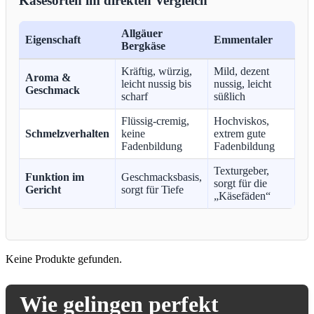
Käsesorten im direkten Vergleich
Allgäuer
Eigenschaft
Emmentaler
Bergkäse
Kräftig, würzig,
Mild, dezent
Aroma &
leicht nussig bis
nussig, leicht
Geschmack
scharf
süßlich
Flüssig-cremig,
Hochviskos,
Schmelzverhalten
keine
extrem gute
Fadenbildung
Fadenbildung
Texturgeber,
Funktion im
Geschmacksbasis,
sorgt für die
Gericht
sorgt für Tiefe
„Käsefäden“
Keine Produkte gefunden.
Wie gelingen perfekt