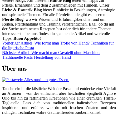
weitere Blogs: Auf unserem
Hunde-Blog
teilen wir Tipps zur
Pflege, Ernährung und dem Zusammenleben mit Hunden. Unser
Liebe & Esoterik Blog
bietet Einblicke in Beziehungen, Astrologie
und spirituelle Themen. Für alle Pferdefreunde gibt es unseren
Pferde-Blog
, wo wir Wissen und Erfahrungsberichte rund um
Reiten, Pferdehaltung und Training veröffentlichen. Egal, ob du auf
der Suche nach neuen Rezepten bist oder dich für andere Themen
interessierst – bei uns findest du spannende Artikel und wertvolle
Tipps.
Buon Appetito!
Vorheriger Artikel
Wie formt man Trofie von Hand? Techniken für
die ligurische Pasta
Nächster Artikel
Wie macht man Cavatelli ohne Maschine:
Traditionelle Pasta-Herstellung von Hand
Über uns
Tauche ein in die köstliche Welt der Pasta und entdecke eine Vielfalt
an Aromen – von der einfachen, aber herzhaften Spaghetti Aglio e
Olio bis hin zu raffinierten Kreationen wie einer cremigen Trüffel-
Tagliatelle. Lass dich von traditionellen italienischen Rezepten
inspirieren und erfahre, wie du mit frischen Zutaten und den
richtigen Techniken wahre Gaumenfreuden zaubern kannst.