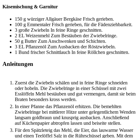
Käsemischung & Garnitur
150
g
würziger Allgäuer Bergkäse
Frisch gerieben.
100
g
Emmentaler
Frisch gerieben, für die Fädenziehbarkeit.
3
große
Zwiebeln
In feine Ringe geschnitten.
2
EL
Weizenmehl
Zum Bestäuben der Zwiebelringe.
50
g
Butter
Zum Anschwenken und Schichten.
3
EL
Pflanzenöl
Zum Ausbacken der Röstzwiebeln.
1
Bund
frischer Schnittlauch
In feine Röllchen geschnitten.
Anleitungen
Zuerst die Zwiebeln schälen und in feine Ringe schneiden
oder hobeln. Die Zwiebelringe in einer Schüssel mit zwei
Esslöffeln Mehl bestäuben und gut vermengen, damit sie beim
Braten besonders kross werden.
In einer Pfanne das Pflanzenöl erhitzen. Die bemehlten
Zwiebelringe bei mittlerer Hitze unter gelegentlichem Wenden
langsam goldbraun und knusprig ausbacken. Anschließend
auf Küchenpapier abtropfen lassen und beiseite stellen.
Für den Spätzleteig das Mehl, die Eier, das lauwarme Wasser
und einen Teelöffel Salz in die Rührschüssel geben. Mit dem