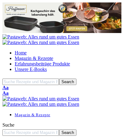
Home
Magazin & Rezepte
Erfahrungsbeiträge Produkte
Unsere E-Books
Font
Aa
Resizer
Font
Aa
Resizer
Magazin & Rezepte
Suche