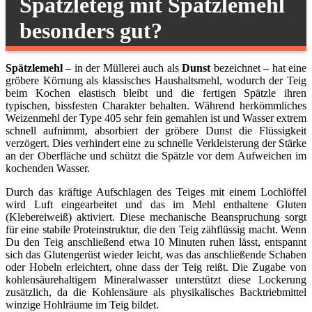
Spätzleteig mit Spätzlemehl
besonders gut?
Spätzlemehl
– in der Müllerei auch als
Dunst
bezeichnet – hat eine
gröbere Körnung als klassisches Haushaltsmehl, wodurch der Teig
beim Kochen elastisch bleibt und die fertigen Spätzle ihren
typischen, bissfesten Charakter behalten. Während herkömmliches
Weizenmehl der Type 405 sehr fein gemahlen ist und Wasser extrem
schnell aufnimmt, absorbiert der gröbere Dunst die Flüssigkeit
verzögert. Dies verhindert eine zu schnelle Verkleisterung der Stärke
an der Oberfläche und schützt die Spätzle vor dem Aufweichen im
kochenden Wasser.
Durch das kräftige Aufschlagen des Teiges mit einem Lochlöffel
wird Luft eingearbeitet und das im Mehl enthaltene Gluten
(Klebereiweiß) aktiviert. Diese mechanische Beanspruchung sorgt
für eine stabile Proteinstruktur, die den Teig zähflüssig macht. Wenn
Du den Teig anschließend etwa 10 Minuten ruhen lässt, entspannt
sich das Glutengerüst wieder leicht, was das anschließende Schaben
oder Hobeln erleichtert, ohne dass der Teig reißt. Die Zugabe von
kohlensäurehaltigem Mineralwasser unterstützt diese Lockerung
zusätzlich, da die Kohlensäure als physikalisches Backtriebmittel
winzige Hohlräume im Teig bildet.