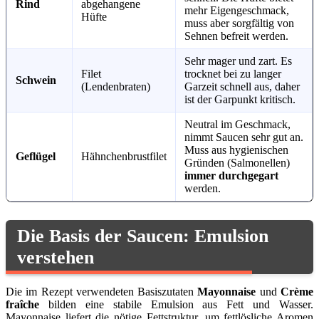
Rind
abgehangene
mehr Eigengeschmack,
Hüfte
muss aber sorgfältig von
Sehnen befreit werden.
Sehr mager und zart. Es
Filet
trocknet bei zu langer
Schwein
(Lendenbraten)
Garzeit schnell aus, daher
ist der Garpunkt kritisch.
Neutral im Geschmack,
nimmt Saucen sehr gut an.
Muss aus hygienischen
Geflügel
Hähnchenbrustfilet
Gründen (Salmonellen)
immer durchgegart
werden.
Die Basis der Saucen: Emulsion
verstehen
Die im Rezept verwendeten Basiszutaten
Mayonnaise
und
Crème
fraîche
bilden eine stabile Emulsion aus Fett und Wasser.
Mayonnaise liefert die nötige Fettstruktur, um fettlösliche Aromen