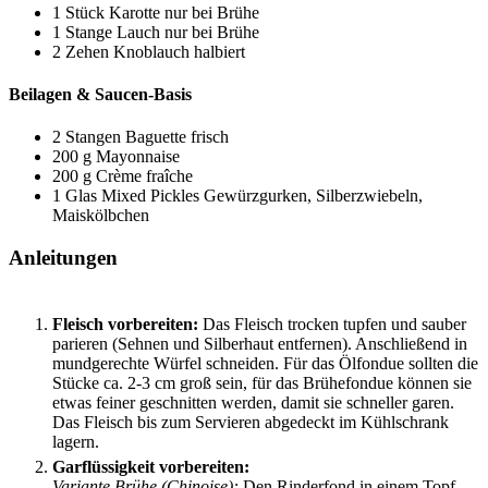
1
Stück
Karotte
nur bei Brühe
1
Stange
Lauch
nur bei Brühe
2
Zehen
Knoblauch
halbiert
Beilagen & Saucen-Basis
2
Stangen
Baguette
frisch
200
g
Mayonnaise
200
g
Crème fraîche
1
Glas
Mixed Pickles
Gewürzgurken, Silberzwiebeln,
Maiskölbchen
Anleitungen
Fleisch vorbereiten:
Das Fleisch trocken tupfen und sauber
parieren (Sehnen und Silberhaut entfernen). Anschließend in
mundgerechte Würfel schneiden. Für das Ölfondue sollten die
Stücke ca. 2-3 cm groß sein, für das Brühefondue können sie
etwas feiner geschnitten werden, damit sie schneller garen.
Das Fleisch bis zum Servieren abgedeckt im Kühlschrank
lagern.
Garflüssigkeit vorbereiten:
Variante Brühe (Chinoise):
Den Rinderfond in einem Topf