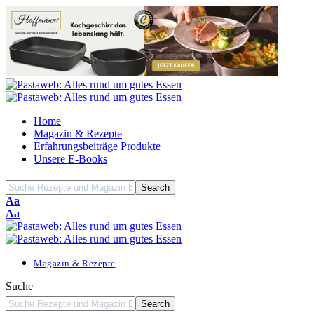
Home
Magazin & Rezepte
Erfahrungsbeiträge Produkte
Unsere E-Books
Font
Aa
Resizer
Font
Aa
Resizer
Magazin & Rezepte
Suche