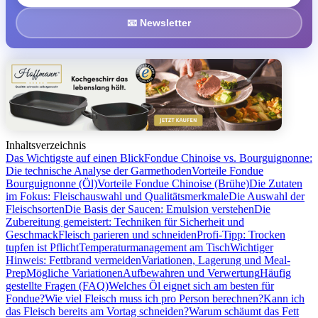
📧 Newsletter
Inhaltsverzeichnis
Das Wichtigste auf einen Blick
Fondue Chinoise vs. Bourguignonne:
Die technische Analyse der Garmethoden
Vorteile Fondue
Bourguignonne (Öl)
Vorteile Fondue Chinoise (Brühe)
Die Zutaten
im Fokus: Fleischauswahl und Qualitätsmerkmale
Die Auswahl der
Fleischsorten
Die Basis der Saucen: Emulsion verstehen
Die
Zubereitung gemeistert: Techniken für Sicherheit und
Geschmack
Fleisch parieren und schneiden
Profi-Tipp: Trocken
tupfen ist Pflicht
Temperaturmanagement am Tisch
Wichtiger
Hinweis: Fettbrand vermeiden
Variationen, Lagerung und Meal-
Prep
Mögliche Variationen
Aufbewahren und Verwertung
Häufig
gestellte Fragen (FAQ)
Welches Öl eignet sich am besten für
Fondue?
Wie viel Fleisch muss ich pro Person berechnen?
Kann ich
das Fleisch bereits am Vortag schneiden?
Warum schäumt das Fett