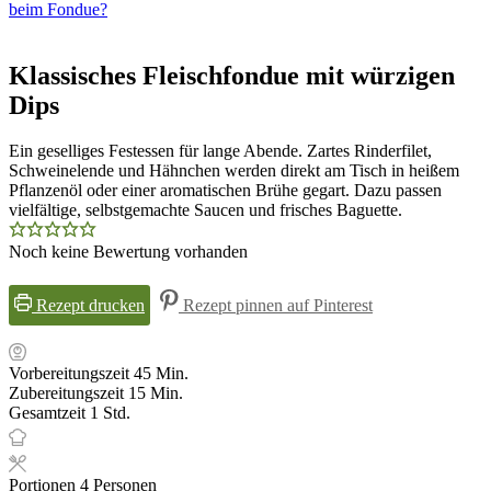
beim Fondue?
Klassisches Fleischfondue mit würzigen
Dips
Ein geselliges Festessen für lange Abende. Zartes Rinderfilet,
Schweinelende und Hähnchen werden direkt am Tisch in heißem
Pflanzenöl oder einer aromatischen Brühe gegart. Dazu passen
vielfältige, selbstgemachte Saucen und frisches Baguette.
Noch keine Bewertung vorhanden
Rezept drucken
Rezept pinnen auf Pinterest
Minuten
Vorbereitungszeit
45
Min.
Minuten
Zubereitungszeit
15
Min.
Stunde
Gesamtzeit
1
Std.
Portionen
4
Personen