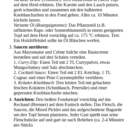
auf dem Herd erhitzen. Die Karotte und den Lauch putzen,
grob schneiden und zusammen mit den halbierten
Knoblauchzehen in den Fond geben. Alles ca. 10 Minuten
köcheln lassen.
Variante Öl (Bourguignonne):
Das Pflanzenöl (z.B.
raffiniertes Raps- oder Sonnenblumenöl) in einem geeigneten
Topf auf dem Herd vorsichtig auf ca. 175 °C erhitzen. Test:
Ein Holzlöffelstiel sollte im Öl Bläschen werfen.
Saucen anrühren:
Aus Mayonnaise und Crème fraîche eine Basiscreme
herstellen und auf drei Schalen verteilen.
1.
Curry-Dip:
Einen Teil mit 2 TL Currypulver, etwas
Mangochutney und Salz abschmecken.
2.
Cocktail-Sauce:
Einen Teil mit 2 EL Ketchup, 1 TL
Cognac und einer Prise Cayennepfeffer verrühren.
3.
Kräuter-Knoblauch:
Den letzten Teil mit gehackten
frischen Kräutern (Schnittlauch, Petersilie) und einer
gepressten Knoblauchzehe mischen.
Anrichten:
Den heißen Fonduetopf vorsichtig auf das
Rechaud (Brenner) auf dem Esstisch stellen. Das Fleisch, die
Saucen, die Mixed Pickles und das aufgeschnittene Baguette
um den Topf herum platzieren. Jeder Gast spießt nun seine
Fleischstücke auf und gart sie nach Belieben (ca. 2-4 Minuten
pro Stück).