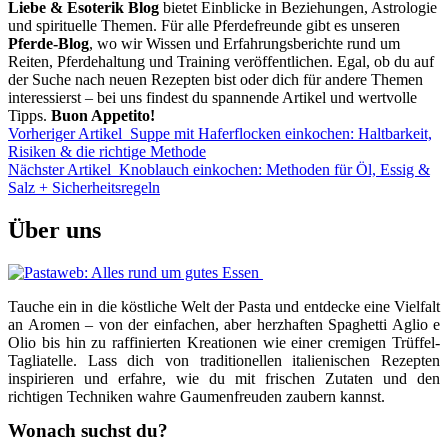
Liebe & Esoterik Blog
bietet Einblicke in Beziehungen, Astrologie
und spirituelle Themen. Für alle Pferdefreunde gibt es unseren
Pferde-Blog
, wo wir Wissen und Erfahrungsberichte rund um
Reiten, Pferdehaltung und Training veröffentlichen. Egal, ob du auf
der Suche nach neuen Rezepten bist oder dich für andere Themen
interessierst – bei uns findest du spannende Artikel und wertvolle
Tipps.
Buon Appetito!
Vorheriger Artikel
Suppe mit Haferflocken einkochen: Haltbarkeit,
Risiken & die richtige Methode
Nächster Artikel
Knoblauch einkochen: Methoden für Öl, Essig &
Salz + Sicherheitsregeln
Über uns
Tauche ein in die köstliche Welt der Pasta und entdecke eine Vielfalt
an Aromen – von der einfachen, aber herzhaften Spaghetti Aglio e
Olio bis hin zu raffinierten Kreationen wie einer cremigen Trüffel-
Tagliatelle. Lass dich von traditionellen italienischen Rezepten
inspirieren und erfahre, wie du mit frischen Zutaten und den
richtigen Techniken wahre Gaumenfreuden zaubern kannst.
Wonach suchst du?