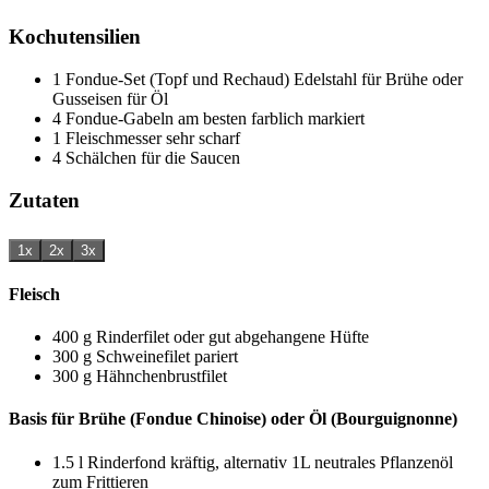
Kochutensilien
1 Fondue-Set (Topf und Rechaud)
Edelstahl für Brühe oder
Gusseisen für Öl
4 Fondue-Gabeln
am besten farblich markiert
1 Fleischmesser
sehr scharf
4 Schälchen
für die Saucen
Zutaten
1x
2x
3x
Fleisch
400
g
Rinderfilet
oder gut abgehangene Hüfte
300
g
Schweinefilet
pariert
300
g
Hähnchenbrustfilet
Basis für Brühe (Fondue Chinoise) oder Öl (Bourguignonne)
1.5
l
Rinderfond
kräftig, alternativ 1L neutrales Pflanzenöl
zum Frittieren