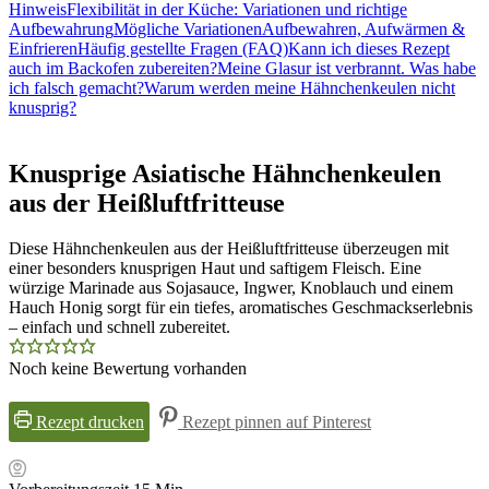
Hinweis
Flexibilität in der Küche: Variationen und richtige
Aufbewahrung
Mögliche Variationen
Aufbewahren, Aufwärmen &
Einfrieren
Häufig gestellte Fragen (FAQ)
Kann ich dieses Rezept
auch im Backofen zubereiten?
Meine Glasur ist verbrannt. Was habe
ich falsch gemacht?
Warum werden meine Hähnchenkeulen nicht
knusprig?
Knusprige Asiatische Hähnchenkeulen
aus der Heißluftfritteuse
Diese Hähnchenkeulen aus der Heißluftfritteuse überzeugen mit
einer besonders knusprigen Haut und saftigem Fleisch. Eine
würzige Marinade aus Sojasauce, Ingwer, Knoblauch und einem
Hauch Honig sorgt für ein tiefes, aromatisches Geschmackserlebnis
– einfach und schnell zubereitet.
Noch keine Bewertung vorhanden
Rezept drucken
Rezept pinnen auf Pinterest
Minuten