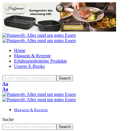
Home
Magazin & Rezepte
Erfahrungsbeiträge Produkte
Unsere E-Books
Font
Aa
Resizer
Font
Aa
Resizer
Magazin & Rezepte
Suche