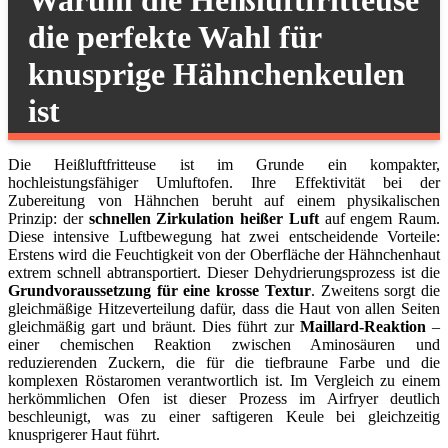
Warum die Heißluftfritteuse
die perfekte Wahl für
knusprige Hähnchenkeulen
ist
Die Heißluftfritteuse ist im Grunde ein kompakter,
hochleistungsfähiger Umluftofen. Ihre Effektivität bei der
Zubereitung von Hähnchen beruht auf einem physikalischen
Prinzip: der
schnellen Zirkulation heißer Luft
auf engem Raum.
Diese intensive Luftbewegung hat zwei entscheidende Vorteile:
Erstens wird die Feuchtigkeit von der Oberfläche der Hähnchenhaut
extrem schnell abtransportiert. Dieser Dehydrierungsprozess ist die
Grundvoraussetzung für eine krosse Textur
. Zweitens sorgt die
gleichmäßige Hitzeverteilung dafür, dass die Haut von allen Seiten
gleichmäßig gart und bräunt. Dies führt zur
Maillard-Reaktion
–
einer chemischen Reaktion zwischen Aminosäuren und
reduzierenden Zuckern, die für die tiefbraune Farbe und die
komplexen Röstaromen verantwortlich ist. Im Vergleich zu einem
herkömmlichen Ofen ist dieser Prozess im Airfryer deutlich
beschleunigt, was zu einer saftigeren Keule bei gleichzeitig
knusprigerer Haut führt.