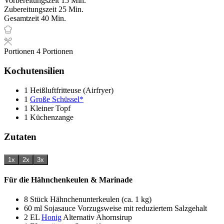
Vorbereitungszeit
15
Min.
Minuten
Zubereitungszeit
25
Min.
Minuten
Gesamtzeit
40
Min.
Portionen
4
Portionen
Kochutensilien
1 Heißluftfritteuse (Airfryer)
1
Große Schüssel*
1 Kleiner Topf
1 Küchenzange
Zutaten
1x
2x
3x
Für die Hähnchenkeulen & Marinade
8
Stück
Hähnchenunterkeulen (ca. 1 kg)
60
ml
Sojasauce
Vorzugsweise mit reduziertem Salzgehalt
2
EL
Honig
Alternativ Ahornsirup