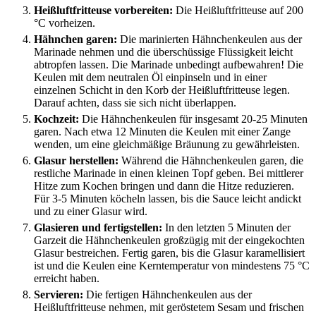
Heißluftfritteuse vorbereiten:
Die Heißluftfritteuse auf 200
°C vorheizen.
Hähnchen garen:
Die marinierten Hähnchenkeulen aus der
Marinade nehmen und die überschüssige Flüssigkeit leicht
abtropfen lassen. Die Marinade unbedingt aufbewahren! Die
Keulen mit dem neutralen Öl einpinseln und in einer
einzelnen Schicht in den Korb der Heißluftfritteuse legen.
Darauf achten, dass sie sich nicht überlappen.
Kochzeit:
Die Hähnchenkeulen für insgesamt 20-25 Minuten
garen. Nach etwa 12 Minuten die Keulen mit einer Zange
wenden, um eine gleichmäßige Bräunung zu gewährleisten.
Glasur herstellen:
Während die Hähnchenkeulen garen, die
restliche Marinade in einen kleinen Topf geben. Bei mittlerer
Hitze zum Kochen bringen und dann die Hitze reduzieren.
Für 3-5 Minuten köcheln lassen, bis die Sauce leicht andickt
und zu einer Glasur wird.
Glasieren und fertigstellen:
In den letzten 5 Minuten der
Garzeit die Hähnchenkeulen großzügig mit der eingekochten
Glasur bestreichen. Fertig garen, bis die Glasur karamellisiert
ist und die Keulen eine Kerntemperatur von mindestens 75 °C
erreicht haben.
Servieren:
Die fertigen Hähnchenkeulen aus der
Heißluftfritteuse nehmen, mit geröstetem Sesam und frischen