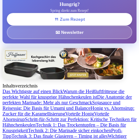
Hungrig?
Spring direkt zum Rezept!
🍴 Zum Rezept
📧 Newsletter
Inhaltsverzeichnis
Das Wichtigste auf einen Blick
Warum die Heißluftfritteuse die
perfekte Wahl für knusprige Hähnchenkeulen ist
Die Anatomie der
perfekten Marinade: Mehr als nur Geschmack
Sojasauce und
Reisessig: Die Basis für Umami und Balance
Honig vs. Ahornsirup:
Zucker für die Karamellisierung
Vorteile Honig
Vorteile
Ahornsirup
Schritt-für-Schritt zur Perfektion: Kritische Techniken für
Hähnchenkeulen
Technik 1: Das Trockentupfen – Die Basis für
Knusprigkeit
Technik 2: Die Marinade sicher einkochen
Profi-
Tipp
Technik 3: Das finale Glasieren – Timing ist alles
Wichtiger