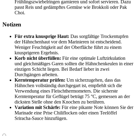
Frühlingszwiebelringen garnieren und sofort servieren. Dazu
passt Reis und gedämpftes Gemüse wie Brokkoli oder Pak
Choi.
Notizen
Für extra knusprige Haut:
Das sorgfältige Trockentupfen
der Hähnchenhaut vor dem Marinieren ist entscheidend.
Weniger Feuchtigkeit auf der Oberfläche führt zu einem
knusprigeren Ergebnis.
Korb nicht überfüllen:
Für eine optimale Luftzirkulation
und gleichmäßiges Garen sollten die Hähnchenkeulen in einer
einzigen Schicht liegen. Bei Bedarf lieber in zwei
Durchgängen arbeiten.
Kerntemperatur prüfen:
Um sicherzugehen, dass das
Hähnchen vollständig durchgegart ist, empfiehlt sich die
Verwendung eines Fleischthermometers. Die sicherste
Kerntemperatur für Geflügel beträgt 75 °C, gemessen an der
dicksten Stelle ohne den Knochen zu berühren.
Variation mit Schärfe:
Für eine pikante Note können Sie der
Marinade eine Prise Chiliflocken oder einen Teelöffel
Sriracha-Sauce hinzufügen.