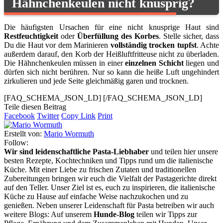
Hähnchenkeulen nicht knusprig?
Die häufigsten Ursachen für eine nicht knusprige Haut sind
Restfeuchtigkeit
oder
Überfüllung des Korbes
. Stelle sicher, dass
Du die Haut vor dem Marinieren
vollständig trocken tupfst
. Achte
außerdem darauf, den Korb der Heißluftfritteuse nicht zu überladen.
Die Hähnchenkeulen müssen in einer
einzelnen Schicht
liegen und
dürfen sich nicht berühren. Nur so kann die heiße Luft ungehindert
zirkulieren und jede Seite gleichmäßig garen und trocknen.
[FAQ_SCHEMA_JSON_LD]
[/FAQ_SCHEMA_JSON_LD]
Teile diesen Beitrag
Facebook
Twitter
Copy Link
Print
Erstellt von:
Mario Wormuth
Follow:
Wir sind leidenschaftliche Pasta-Liebhaber
und teilen hier unsere
besten Rezepte, Kochtechniken und Tipps rund um die italienische
Küche. Mit einer Liebe zu frischen Zutaten und traditionellen
Zubereitungen bringen wir euch die Vielfalt der Pastagerichte direkt
auf den Teller. Unser Ziel ist es, euch zu inspirieren, die italienische
Küche zu Hause auf einfache Weise nachzukochen und zu
genießen. Neben unserer Leidenschaft für Pasta betreiben wir auch
weitere Blogs: Auf unserem
Hunde-Blog
teilen wir Tipps zur