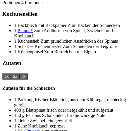
Portionen
4
Portionen
Kochutensilien
1 Backblech mit Backpapier
Zum Backen der Schnecken
1
Pfanne*
Zum Andünsten von Spinat, Zwiebeln und
Knoblauch
1 Küchensieb
Zum gründlichen Ausdrücken des Spinats
1 Scharfes Küchenmesser
Zum Schneiden der Teigrolle
1 Küchenpinsel
Zum Bestreichen mit Eigelb
Zutaten
1x
2x
3x
Zutaten für die Schnecken
1
Packung
frischer Blätterteig
aus dem Kühlregal, rechteckig
gerollt
400
g
Blattspinat
frisch oder tiefgekühlt und aufgetaut
150
g
Feta
aus Schafsmilch, für die würzige Note
1
kleine
Zwiebel
fein gewürfelt
1
Zehe
Knoblauch
gepresst