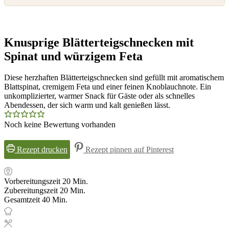
Knusprige Blätterteigschnecken mit
Spinat und würzigem Feta
Diese herzhaften Blätterteigschnecken sind gefüllt mit aromatischem
Blattspinat, cremigem Feta und einer feinen Knoblauchnote. Ein
unkomplizierter, warmer Snack für Gäste oder als schnelles
Abendessen, der sich warm und kalt genießen lässt.
Noch keine Bewertung vorhanden
Rezept drucken
Rezept pinnen auf Pinterest
Minuten
Vorbereitungszeit
20
Min.
Minuten
Zubereitungszeit
20
Min.
Minuten
Gesamtzeit
40
Min.