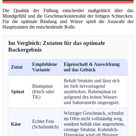
Die Qualität der Füllung entscheidet maßgeblich über das
Mundgefühl und die Geschmacksintensität der fertigen Schnecken.
Für die optimale Bindung und Würze spielt die Auswahl der
Hauptzutaten die entscheidende Rolle.
Im Vergleich: Zutaten für das optimale
Backergebnis
Empfohlene
Eigenschaft & Auswirkung
Zutat
Variante
auf das Gebäck
Behält Struktur und lässt sich
Blattspinat
im Sieb hervorragend
Spinat
(frisch oder
ausdrücken. Rahmspinat ist
TK)
aufgrund des hohen Wasser-
und Sahneanteils ungeeignet.
Würziger Geschmack, schmilzt
im Ofen nicht vollständig weg,
Echter Feta
Käse
sondern behält eine angenehme,
(Schafsmilch)
cremige Struktur. Kuhmilch-
Hirtenkäse wird oft flüssiger.