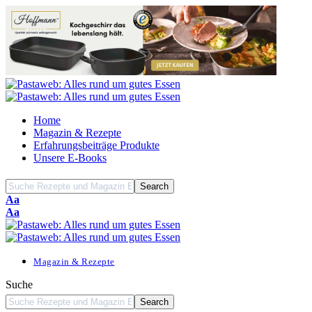
Home
Magazin & Rezepte
Erfahrungsbeiträge Produkte
Unsere E-Books
Font
Aa
Resizer
Font
Aa
Resizer
Magazin & Rezepte
Suche