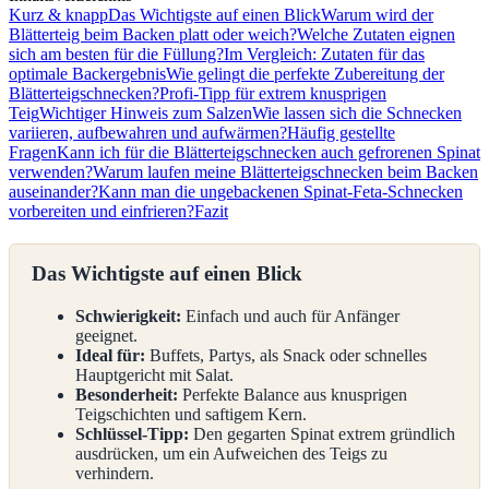
Kurz & knapp
Das Wichtigste auf einen Blick
Warum wird der
Blätterteig beim Backen platt oder weich?
Welche Zutaten eignen
sich am besten für die Füllung?
Im Vergleich: Zutaten für das
optimale Backergebnis
Wie gelingt die perfekte Zubereitung der
Blätterteigschnecken?
Profi-Tipp für extrem knusprigen
Teig
Wichtiger Hinweis zum Salzen
Wie lassen sich die Schnecken
variieren, aufbewahren und aufwärmen?
Häufig gestellte
Fragen
Kann ich für die Blätterteigschnecken auch gefrorenen Spinat
verwenden?
Warum laufen meine Blätterteigschnecken beim Backen
auseinander?
Kann man die ungebackenen Spinat-Feta-Schnecken
vorbereiten und einfrieren?
Fazit
Das Wichtigste auf einen Blick
Schwierigkeit:
Einfach und auch für Anfänger
geeignet.
Ideal für:
Buffets, Partys, als Snack oder schnelles
Hauptgericht mit Salat.
Besonderheit:
Perfekte Balance aus knusprigen
Teigschichten und saftigem Kern.
Schlüssel-Tipp:
Den gegarten Spinat extrem gründlich
ausdrücken, um ein Aufweichen des Teigs zu
verhindern.