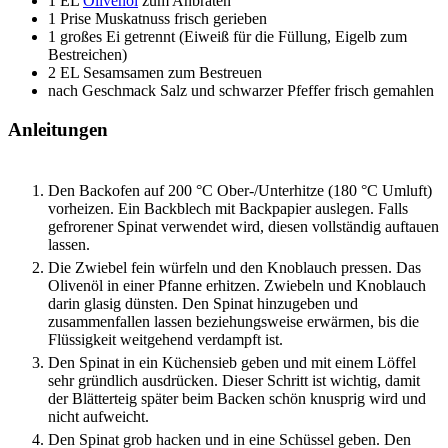
1
EL
Olivenöl
zum Anbraten
1
Prise
Muskatnuss
frisch gerieben
1
großes
Ei
getrennt (Eiweiß für die Füllung, Eigelb zum
Bestreichen)
2
EL
Sesamsamen
zum Bestreuen
nach Geschmack
Salz und schwarzer Pfeffer
frisch gemahlen
Anleitungen
Den Backofen auf 200 °C Ober-/Unterhitze (180 °C Umluft)
vorheizen. Ein Backblech mit Backpapier auslegen. Falls
gefrorener Spinat verwendet wird, diesen vollständig auftauen
lassen.
Die Zwiebel fein würfeln und den Knoblauch pressen. Das
Olivenöl in einer Pfanne erhitzen. Zwiebeln und Knoblauch
darin glasig dünsten. Den Spinat hinzugeben und
zusammenfallen lassen beziehungsweise erwärmen, bis die
Flüssigkeit weitgehend verdampft ist.
Den Spinat in ein Küchensieb geben und mit einem Löffel
sehr gründlich ausdrücken. Dieser Schritt ist wichtig, damit
der Blätterteig später beim Backen schön knusprig wird und
nicht aufweicht.
Den Spinat grob hacken und in eine Schüssel geben. Den