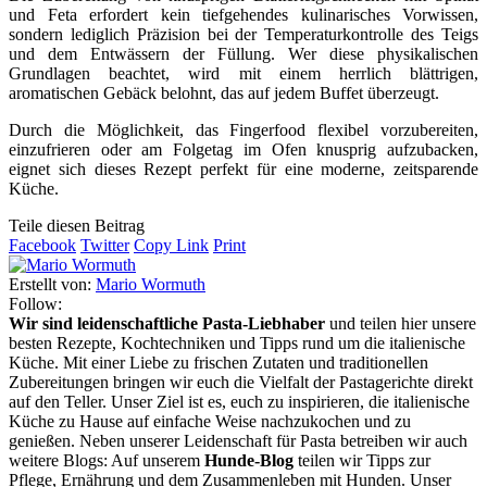
und Feta erfordert kein tiefgehendes kulinarisches Vorwissen,
sondern lediglich Präzision bei der Temperaturkontrolle des Teigs
und dem Entwässern der Füllung. Wer diese physikalischen
Grundlagen beachtet, wird mit einem herrlich blättrigen,
aromatischen Gebäck belohnt, das auf jedem Buffet überzeugt.
Durch die Möglichkeit, das Fingerfood flexibel vorzubereiten,
einzufrieren oder am Folgetag im Ofen knusprig aufzubacken,
eignet sich dieses Rezept perfekt für eine moderne, zeitsparende
Küche.
Teile diesen Beitrag
Facebook
Twitter
Copy Link
Print
Erstellt von:
Mario Wormuth
Follow:
Wir sind leidenschaftliche Pasta-Liebhaber
und teilen hier unsere
besten Rezepte, Kochtechniken und Tipps rund um die italienische
Küche. Mit einer Liebe zu frischen Zutaten und traditionellen
Zubereitungen bringen wir euch die Vielfalt der Pastagerichte direkt
auf den Teller. Unser Ziel ist es, euch zu inspirieren, die italienische
Küche zu Hause auf einfache Weise nachzukochen und zu
genießen. Neben unserer Leidenschaft für Pasta betreiben wir auch
weitere Blogs: Auf unserem
Hunde-Blog
teilen wir Tipps zur
Pflege, Ernährung und dem Zusammenleben mit Hunden. Unser