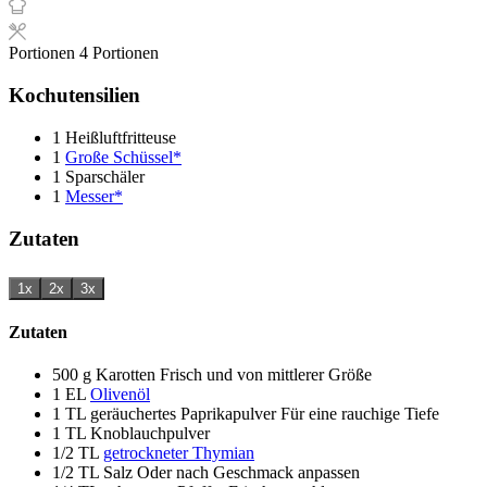
Portionen
4
Portionen
Kochutensilien
1 Heißluftfritteuse
1
Große Schüssel*
1 Sparschäler
1
Messer*
Zutaten
1x
2x
3x
Zutaten
500
g
Karotten
Frisch und von mittlerer Größe
1
EL
Olivenöl
1
TL
geräuchertes Paprikapulver
Für eine rauchige Tiefe
1
TL
Knoblauchpulver
1/2
TL
getrockneter Thymian
1/2
TL
Salz
Oder nach Geschmack anpassen