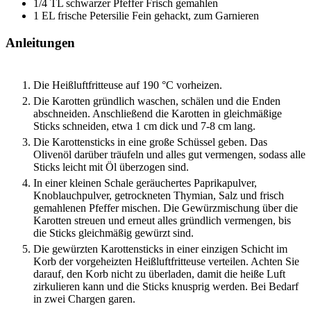
1/4
TL
schwarzer Pfeffer
Frisch gemahlen
1
EL
frische Petersilie
Fein gehackt, zum Garnieren
Anleitungen
Die Heißluftfritteuse auf 190 °C vorheizen.
Die Karotten gründlich waschen, schälen und die Enden
abschneiden. Anschließend die Karotten in gleichmäßige
Sticks schneiden, etwa 1 cm dick und 7-8 cm lang.
Die Karottensticks in eine große Schüssel geben. Das
Olivenöl darüber träufeln und alles gut vermengen, sodass alle
Sticks leicht mit Öl überzogen sind.
In einer kleinen Schale geräuchertes Paprikapulver,
Knoblauchpulver, getrockneten Thymian, Salz und frisch
gemahlenen Pfeffer mischen. Die Gewürzmischung über die
Karotten streuen und erneut alles gründlich vermengen, bis
die Sticks gleichmäßig gewürzt sind.
Die gewürzten Karottensticks in einer einzigen Schicht im
Korb der vorgeheizten Heißluftfritteuse verteilen. Achten Sie
darauf, den Korb nicht zu überladen, damit die heiße Luft
zirkulieren kann und die Sticks knusprig werden. Bei Bedarf
in zwei Chargen garen.