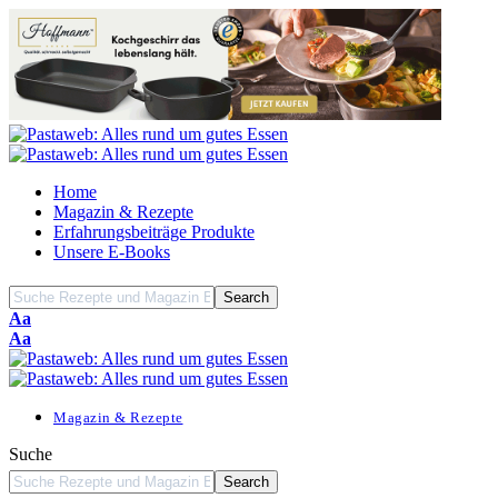
Home
Magazin & Rezepte
Erfahrungsbeiträge Produkte
Unsere E-Books
Font
Aa
Resizer
Font
Aa
Resizer
Magazin & Rezepte
Suche