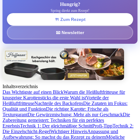
Hungrig?
Spring direkt zum Rezept!
🍴 Zum Rezept
📧 Newsletter
Inhaltsverzeichnis
Das Wichtigste auf einen Blick
Warum die Heißluftfritteuse für
knusprige Karottensticks die erste Wahl ist
Vorteile der
Heißluftfritteuse
Nachteile des Backofens
Die Zutaten im Fokus:
Qualität und Funktion
Die richtige Karotte: Frische als
Texturgarant
Die Gewürzmischung: Mehr als nur Geschmack
Die
Zubereitung gemeistert: Techniken für ein perfektes
Ergebnis
Technik 1: Der gleichmäßige Schnitt
Profi-Tipp
Technik 2:
Die Einzelschicht-Regel
Wichtiger Hinweis
Anpassung und
Aufbewahrung: So machst du das Rezept zu deinem
Mögliche