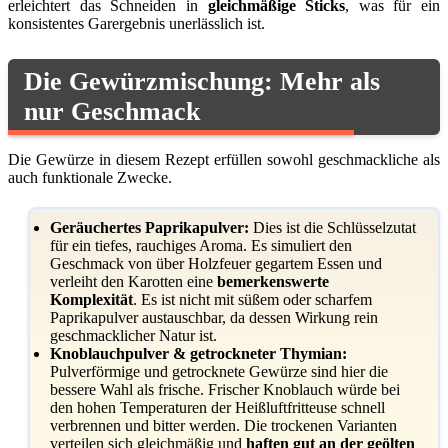
erleichtert das Schneiden in
gleichmäßige Sticks
, was für ein
konsistentes Garergebnis unerlässlich ist.
Die Gewürzmischung: Mehr als
nur Geschmack
Die Gewürze in diesem Rezept erfüllen sowohl geschmackliche als
auch funktionale Zwecke.
Geräuchertes Paprikapulver:
Dies ist die Schlüsselzutat
für ein tiefes, rauchiges Aroma. Es simuliert den
Geschmack von über Holzfeuer gegartem Essen und
verleiht den Karotten eine
bemerkenswerte
Komplexität
. Es ist nicht mit süßem oder scharfem
Paprikapulver austauschbar, da dessen Wirkung rein
geschmacklicher Natur ist.
Knoblauchpulver & getrockneter Thymian:
Pulverförmige und getrocknete Gewürze sind hier die
bessere Wahl als frische. Frischer Knoblauch würde bei
den hohen Temperaturen der Heißluftfritteuse schnell
verbrennen und bitter werden. Die trockenen Varianten
verteilen sich gleichmäßig und
haften gut an der geölten