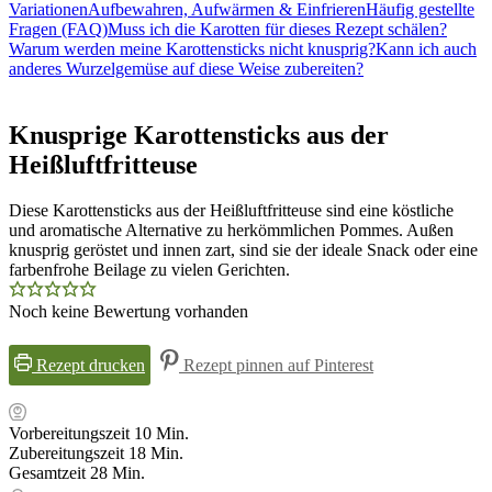
Variationen
Aufbewahren, Aufwärmen & Einfrieren
Häufig gestellte
Fragen (FAQ)
Muss ich die Karotten für dieses Rezept schälen?
Warum werden meine Karottensticks nicht knusprig?
Kann ich auch
anderes Wurzelgemüse auf diese Weise zubereiten?
Knusprige Karottensticks aus der
Heißluftfritteuse
Diese Karottensticks aus der Heißluftfritteuse sind eine köstliche
und aromatische Alternative zu herkömmlichen Pommes. Außen
knusprig geröstet und innen zart, sind sie der ideale Snack oder eine
farbenfrohe Beilage zu vielen Gerichten.
Noch keine Bewertung vorhanden
Rezept drucken
Rezept pinnen auf Pinterest
Minuten
Vorbereitungszeit
10
Min.
Minuten
Zubereitungszeit
18
Min.
Minuten
Gesamtzeit
28
Min.