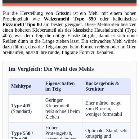
Für die Herstellung von Grissini ist ein Mehl mit einem hohen
Proteingehalt wie
Weizenmehl Type 550
oder italienisches
Pizzamehl Tipo 00
am besten geeignet. Diese Mehlsorten besitzen
einen höheren Kleberanteil als das klassische Haushaltsmehl (Type
405), was dem Teig die nötige Elastizität gibt, damit er sich ohne
Reißen dünn in die Länge ziehen lässt. Ein schwaches Mehl würde
dazu führen, dass die Teigstangen beim Formen reißen oder im Ofen
breitlaufen, anstatt ihre runde, filigrane Form zu behalten.
Im Vergleich: Die Wahl des Mehls
Eigenschaften
Backergebnis &
Mehltype
im Teig
Struktur
Geringer
Eher mürbe, neigt
Type 405
Kleberanteil,
zum Bröseln,
(Standard)
reißt schnell beim
weniger formstabil
Ziehen
Hoher
Optimaler Stand, sehr
Type 550 /
Proteingehalt,
knusprig und
Tipo 00
extrem dehnbar