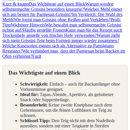
Kurz & knapp
Das Wichtigste auf einen Blick
Warum werden
selbstgemachte Grissini besonders knusprig?
Welches Mehl eignet
sich am besten für Parmesan-Grissini?
Im Vergleich: Die Wahl des
Mehls
Wie formt man Grissini ohne Reißen und Verkleben?
Profi-
Tipp
Wichtiger Hinweis
Wie bewahrt man selbstgemachte Grissini
richtig auf?
Häufig gestellte Fragen
Kann man für das Rezept auch
Trockenhefe anstelle von frischer Hefe verwenden?
Warum zieht
sich mein Grissini-Teig beim Formen immer wieder zusammen?
Welche Käsesorten eignen sich als Alternative zu Parmigiano
Reggiano?
Wie verhindert man, dass der Parmesan beim Backen im
Ofen verbrennt?
Fazit
Das Wichtigste auf einen Blick
Schwierigkeit:
Einfach – auch für Backanfänger ohne
Vorkenntnisse geeignet.
Ideal für:
Tapas-Abende, Aperitivo, als gehobener
Snack oder Suppenbeilage.
Besonderheit:
Keine zweite Knetphase nach dem
Gehenlassen, um die feinen Luftblasen im Teig zu
schonen.
Schlüssel-Tipp:
Den Teig nicht mit dem Nudelholz
ausrollen, sondern mit einer Teigkarte in Streifen