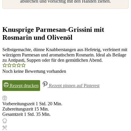
abstechen und vorsichtig mit den Händen ziehen.
Knusprige Parmesan-Grissini mit
Rosmarin und Olivenöl
Selbstgemachte, dünne Knabberstangen aus Hefeteig, verfeinert mit
würzigem Parmesan und aromatischem Rosmarin. Ideal als Beilage
zu Antipasti, Suppen oder für den gemütlichen Abend.
Noch keine Bewertung vorhanden
Rezept drucken
Rezept pinnen auf Pinterest
Stunde
Minuten
Vorbereitungszeit
1
Std.
20
Min.
Minuten
Zubereitungszeit
15
Min.
Stunde
Minuten
Gesamtzeit
1
Std.
35
Min.