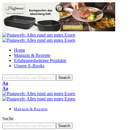
Home
Magazin & Rezepte
Erfahrungsbeiträge Produkte
Unsere E-Books
Font
Aa
Resizer
Font
Aa
Resizer
Magazin & Rezepte
Suche