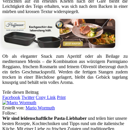
Verzichten auf ein erneutes Kneten nach der Gare bleibt die
Leichtigkeit des Teigs erhalten, was sich nach dem Backen in einer
mürben und krossen Textur widerspiegelt.
Ob als eleganter Snack zum Aperitif oder als Beilage zu
mediterranen Menüs – die Kombination aus würzigem Parmigiano
Reggiano, frischem Rosmarin und feinem Olivenöl überzeugt durch
ein tiefes Geschmacksprofil. Werden die fertigen Stangen zudem
trocken in einer Blechdose gelagert, bleibt das Gebäck tagelang
knusprig und behält sein volles Aroma.
Teile diesen Beitrag
Facebook
Twitter
Copy Link
Print
Erstellt von:
Mario Wormuth
Follow:
Wir sind leidenschaftliche Pasta-Liebhaber
und teilen hier unsere
besten Rezepte, Kochtechniken und Tipps rund um die italienische
Küche. Mit einer Liebe zu frischen Zutaten und traditionellen