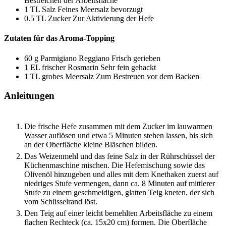
Bestreichen der Arbeitsfläche
1
TL
Salz
Feines Meersalz bevorzugt
0.5
TL
Zucker
Zur Aktivierung der Hefe
Zutaten für das Aroma-Topping
60
g
Parmigiano Reggiano
Frisch gerieben
1
EL
frischer Rosmarin
Sehr fein gehackt
1
TL
grobes Meersalz
Zum Bestreuen vor dem Backen
Anleitungen
Die frische Hefe zusammen mit dem Zucker im lauwarmen
Wasser auflösen und etwa 5 Minuten stehen lassen, bis sich
an der Oberfläche kleine Bläschen bilden.
Das Weizenmehl und das feine Salz in der Rührschüssel der
Küchenmaschine mischen. Die Hefemischung sowie das
Olivenöl hinzugeben und alles mit dem Knethaken zuerst auf
niedriges Stufe vermengen, dann ca. 8 Minuten auf mittlerer
Stufe zu einem geschmeidigen, glatten Teig kneten, der sich
vom Schüsselrand löst.
Den Teig auf einer leicht bemehlten Arbeitsfläche zu einem
flachen Rechteck (ca. 15x20 cm) formen. Die Oberfläche