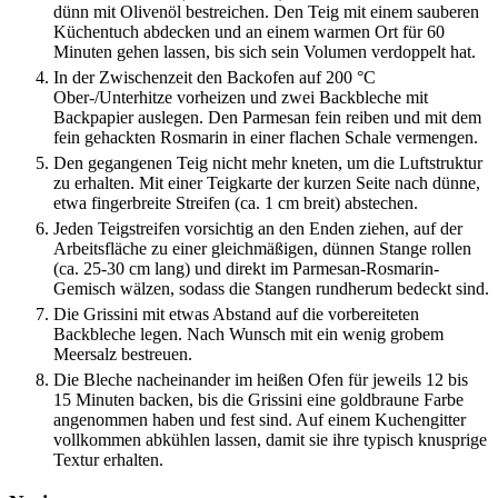
dünn mit Olivenöl bestreichen. Den Teig mit einem sauberen
Küchentuch abdecken und an einem warmen Ort für 60
Minuten gehen lassen, bis sich sein Volumen verdoppelt hat.
In der Zwischenzeit den Backofen auf 200 °C
Ober-/Unterhitze vorheizen und zwei Backbleche mit
Backpapier auslegen. Den Parmesan fein reiben und mit dem
fein gehackten Rosmarin in einer flachen Schale vermengen.
Den gegangenen Teig nicht mehr kneten, um die Luftstruktur
zu erhalten. Mit einer Teigkarte der kurzen Seite nach dünne,
etwa fingerbreite Streifen (ca. 1 cm breit) abstechen.
Jeden Teigstreifen vorsichtig an den Enden ziehen, auf der
Arbeitsfläche zu einer gleichmäßigen, dünnen Stange rollen
(ca. 25-30 cm lang) und direkt im Parmesan-Rosmarin-
Gemisch wälzen, sodass die Stangen rundherum bedeckt sind.
Die Grissini mit etwas Abstand auf die vorbereiteten
Backbleche legen. Nach Wunsch mit ein wenig grobem
Meersalz bestreuen.
Die Bleche nacheinander im heißen Ofen für jeweils 12 bis
15 Minuten backen, bis die Grissini eine goldbraune Farbe
angenommen haben und fest sind. Auf einem Kuchengitter
vollkommen abkühlen lassen, damit sie ihre typisch knusprige
Textur erhalten.