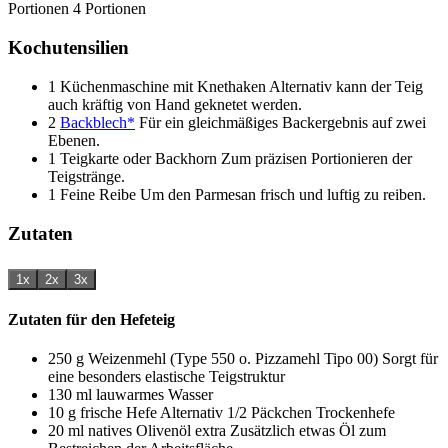
Portionen
4
Portionen
Kochutensilien
1 Küchenmaschine mit Knethaken
Alternativ kann der Teig
auch kräftig von Hand geknetet werden.
2
Backblech*
Für ein gleichmäßiges Backergebnis auf zwei
Ebenen.
1 Teigkarte oder Backhorn
Zum präzisen Portionieren der
Teigstränge.
1 Feine Reibe
Um den Parmesan frisch und luftig zu reiben.
Zutaten
1x
2x
3x
Zutaten für den Hefeteig
250
g
Weizenmehl (Type 550 o. Pizzamehl Tipo 00)
Sorgt für
eine besonders elastische Teigstruktur
130
ml
lauwarmes Wasser
10
g
frische Hefe
Alternativ 1/2 Päckchen Trockenhefe
20
ml
natives Olivenöl extra
Zusätzlich etwas Öl zum