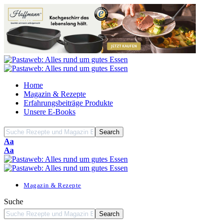
Home
Magazin & Rezepte
Erfahrungsbeiträge Produkte
Unsere E-Books
Font
Aa
Resizer
Font
Aa
Resizer
Magazin & Rezepte
Suche