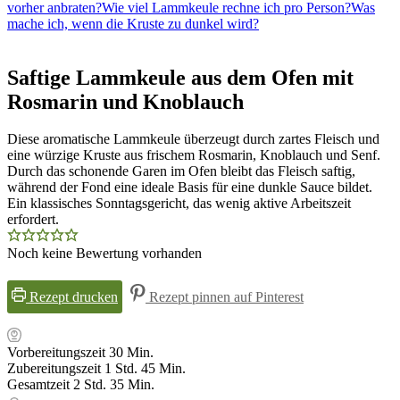
vorher anbraten?
Wie viel Lammkeule rechne ich pro Person?
Was
mache ich, wenn die Kruste zu dunkel wird?
Saftige Lammkeule aus dem Ofen mit
Rosmarin und Knoblauch
Diese aromatische Lammkeule überzeugt durch zartes Fleisch und
eine würzige Kruste aus frischem Rosmarin, Knoblauch und Senf.
Durch das schonende Garen im Ofen bleibt das Fleisch saftig,
während der Fond eine ideale Basis für eine dunkle Sauce bildet.
Ein klassisches Sonntagsgericht, das wenig aktive Arbeitszeit
erfordert.
Noch keine Bewertung vorhanden
Rezept drucken
Rezept pinnen auf Pinterest
Minuten
Vorbereitungszeit
30
Min.
Stunde
Minuten
Zubereitungszeit
1
Std.
45
Min.
Stunden
Minuten
Gesamtzeit
2
Std.
35
Min.