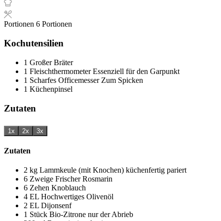
Portionen
6
Portionen
Kochutensilien
1 Großer Bräter
1 Fleischthermometer
Essenziell für den Garpunkt
1 Scharfes Officemesser
Zum Spicken
1 Küchenpinsel
Zutaten
1x
2x
3x
Zutaten
2
kg
Lammkeule (mit Knochen)
küchenfertig pariert
6
Zweige
Frischer Rosmarin
6
Zehen
Knoblauch
4
EL
Hochwertiges Olivenöl
2
EL
Dijonsenf
1
Stück
Bio-Zitrone
nur der Abrieb