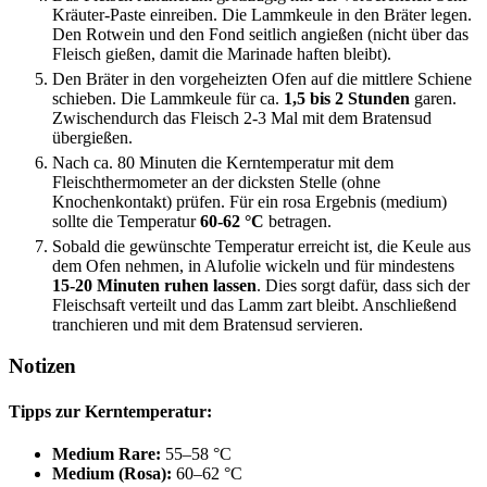
Kräuter-Paste einreiben. Die Lammkeule in den Bräter legen.
Den Rotwein und den Fond seitlich angießen (nicht über das
Fleisch gießen, damit die Marinade haften bleibt).
Den Bräter in den vorgeheizten Ofen auf die mittlere Schiene
schieben. Die Lammkeule für ca.
1,5 bis 2 Stunden
garen.
Zwischendurch das Fleisch 2-3 Mal mit dem Bratensud
übergießen.
Nach ca. 80 Minuten die Kerntemperatur mit dem
Fleischthermometer an der dicksten Stelle (ohne
Knochenkontakt) prüfen. Für ein rosa Ergebnis (medium)
sollte die Temperatur
60-62 °C
betragen.
Sobald die gewünschte Temperatur erreicht ist, die Keule aus
dem Ofen nehmen, in Alufolie wickeln und für mindestens
15-20 Minuten ruhen lassen
. Dies sorgt dafür, dass sich der
Fleischsaft verteilt und das Lamm zart bleibt. Anschließend
tranchieren und mit dem Bratensud servieren.
Notizen
Tipps zur Kerntemperatur:
Medium Rare:
55–58 °C
Medium (Rosa):
60–62 °C