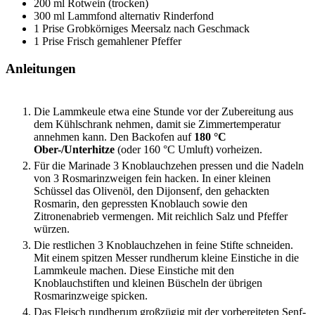
200
ml
Rotwein (trocken)
300
ml
Lammfond
alternativ Rinderfond
1
Prise
Grobkörniges Meersalz
nach Geschmack
1
Prise
Frisch gemahlener Pfeffer
Anleitungen
Die Lammkeule etwa eine Stunde vor der Zubereitung aus
dem Kühlschrank nehmen, damit sie Zimmertemperatur
annehmen kann. Den Backofen auf
180 °C
Ober-/Unterhitze
(oder 160 °C Umluft) vorheizen.
Für die Marinade 3 Knoblauchzehen pressen und die Nadeln
von 3 Rosmarinzweigen fein hacken. In einer kleinen
Schüssel das Olivenöl, den Dijonsenf, den gehackten
Rosmarin, den gepressten Knoblauch sowie den
Zitronenabrieb vermengen. Mit reichlich Salz und Pfeffer
würzen.
Die restlichen 3 Knoblauchzehen in feine Stifte schneiden.
Mit einem spitzen Messer rundherum kleine Einstiche in die
Lammkeule machen. Diese Einstiche mit den
Knoblauchstiften und kleinen Büscheln der übrigen
Rosmarinzweige spicken.
Das Fleisch rundherum großzügig mit der vorbereiteten Senf-