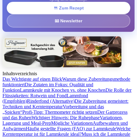
🍴 Zum Rezept
📧 Newsletter
Inhaltsverzeichnis
Das Wichtigste auf einen Blick
Warum diese Zubereitungsmethode
funktioniert
Die Zutaten im Fokus: Qualität und
Funktion
Lammkeule mit Knochen vs. ohne Knochen
Die Rolle der
Flüssigkeiten: Rotwein und Fond
Lammfond
(Empfohlen)
Rinderfond (Alternative)
Die Zubereitung gemeistert:
Techniken und Kerntemperatur
Vorbereitung und das
„Spicken“
Profi-Tipp: Thermometer richtig setzen
Der Garprozess
und das Ruhen
Wichtiger Hinweis: Die Ruhephase
Variationen,
Lagerung und Meal-Prep
Mögliche Variationen
Aufbewahren und
Aufwärmen
Häufig gestellte Fragen (FAQ) zur Lammkeule
Welche
Kerntemperatur ist für Lammkeule ideal?
Muss ich die Lammkeule