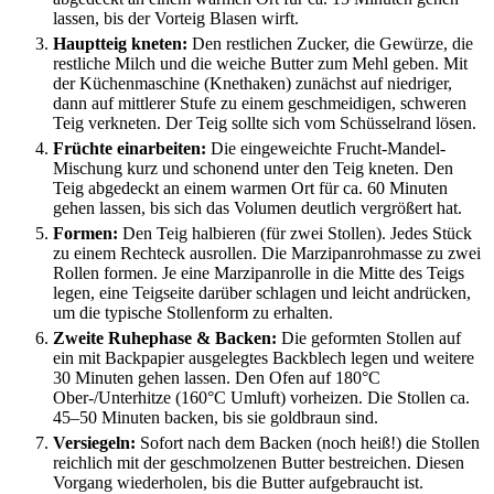
lassen, bis der Vorteig Blasen wirft.
Hauptteig kneten:
Den restlichen Zucker, die Gewürze, die
restliche Milch und die weiche Butter zum Mehl geben. Mit
der Küchenmaschine (Knethaken) zunächst auf niedriger,
dann auf mittlerer Stufe zu einem geschmeidigen, schweren
Teig verkneten. Der Teig sollte sich vom Schüsselrand lösen.
Früchte einarbeiten:
Die eingeweichte Frucht-Mandel-
Mischung kurz und schonend unter den Teig kneten. Den
Teig abgedeckt an einem warmen Ort für ca. 60 Minuten
gehen lassen, bis sich das Volumen deutlich vergrößert hat.
Formen:
Den Teig halbieren (für zwei Stollen). Jedes Stück
zu einem Rechteck ausrollen. Die Marzipanrohmasse zu zwei
Rollen formen. Je eine Marzipanrolle in die Mitte des Teigs
legen, eine Teigseite darüber schlagen und leicht andrücken,
um die typische Stollenform zu erhalten.
Zweite Ruhephase & Backen:
Die geformten Stollen auf
ein mit Backpapier ausgelegtes Backblech legen und weitere
30 Minuten gehen lassen. Den Ofen auf 180°C
Ober-/Unterhitze (160°C Umluft) vorheizen. Die Stollen ca.
45–50 Minuten backen, bis sie goldbraun sind.
Versiegeln:
Sofort nach dem Backen (noch heiß!) die Stollen
reichlich mit der geschmolzenen Butter bestreichen. Diesen
Vorgang wiederholen, bis die Butter aufgebraucht ist.