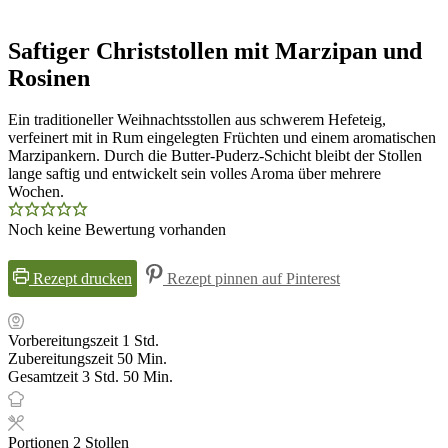
Saftiger Christstollen mit Marzipan und
Rosinen
Ein traditioneller Weihnachtsstollen aus schwerem Hefeteig,
verfeinert mit in Rum eingelegten Früchten und einem aromatischen
Marzipankern. Durch die Butter-Puderz-Schicht bleibt der Stollen
lange saftig und entwickelt sein volles Aroma über mehrere
Wochen.
Noch keine Bewertung vorhanden
Rezept drucken
Rezept pinnen auf Pinterest
Stunde
Vorbereitungszeit
1
Std.
Minuten
Zubereitungszeit
50
Min.
Stunden
Minuten
Gesamtzeit
3
Std.
50
Min.
Portionen
2
Stollen