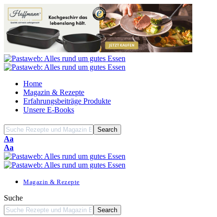
Home
Magazin & Rezepte
Erfahrungsbeiträge Produkte
Unsere E-Books
Font
Aa
Resizer
Font
Aa
Resizer
Magazin & Rezepte
Suche