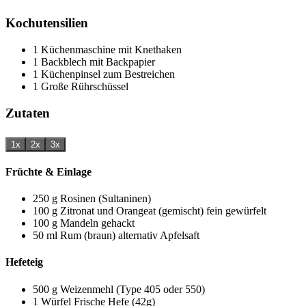
Kochutensilien
1 Küchenmaschine mit Knethaken
1 Backblech mit Backpapier
1 Küchenpinsel
zum Bestreichen
1 Große Rührschüssel
Zutaten
1x
2x
3x
Früchte & Einlage
250
g
Rosinen (Sultaninen)
100
g
Zitronat und Orangeat (gemischt)
fein gewürfelt
100
g
Mandeln
gehackt
50
ml
Rum (braun)
alternativ Apfelsaft
Hefeteig
500
g
Weizenmehl (Type 405 oder 550)
1
Würfel
Frische Hefe (42g)