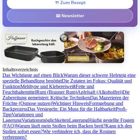
🍴 Zum Rezept
📧 Newsletter
Inhaltsverzeichnis
Das Wichtigste auf einen Blick
Warum dieser schwere Hefeteig eine
spezielle Behandlung benötigt
Die Zutaten im Fokus: Qualität und
Funktion
Mehltype und Klebereiweiß
Fette und
Feuchthaltemittel
Rum (Brauner Rum)
Apfelsaft (Alkoholfrei)
Die
Zubereitung gemeistert: Kritische Techniken
Das Mazerieren der
Früchte (Osmose nutzen)
Wichtiger Hinweis
Formgebung und
Backprozess
Das Versiegeln: Ein Muss für die Haltbarkeit
Profi-
Tipp
Variationen und
Lagerung
Variationsmöglichkeiten
Lagerung
Häufig gestellte Fragen
(FAQ)
Warum läuft mein Stollen beim Backen breit?
Kann ich den
Stollen sofort essen?
Wie verhindere ich, dass die Rosinen
verbrennen?