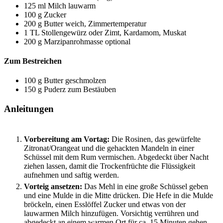
125
ml
Milch
lauwarm
100
g
Zucker
200
g
Butter
weich, Zimmertemperatur
1
TL
Stollengewürz
oder Zimt, Kardamom, Muskat
200
g
Marzipanrohmasse
optional
Zum Bestreichen
100
g
Butter
geschmolzen
150
g
Puderz
zum Bestäuben
Anleitungen
Vorbereitung am Vortag:
Die Rosinen, das gewürfelte
Zitronat/Orangeat und die gehackten Mandeln in einer
Schüssel mit dem Rum vermischen. Abgedeckt über Nacht
ziehen lassen, damit die Trockenfrüchte die Flüssigkeit
aufnehmen und saftig werden.
Vorteig ansetzen:
Das Mehl in eine große Schüssel geben
und eine Mulde in die Mitte drücken. Die Hefe in die Mulde
bröckeln, einen Esslöffel Zucker und etwas von der
lauwarmen Milch hinzufügen. Vorsichtig verrühren und
abgedeckt an einem warmen Ort für ca. 15 Minuten gehen