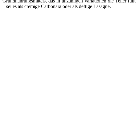
Grundnahrungsmittels, das in unzähligen Variationen die Teller füllt
– sei es als cremige Carbonara oder als deftige Lasagne.