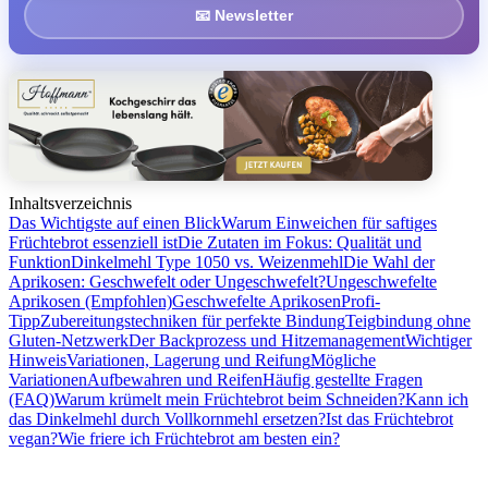
📧 Newsletter
Inhaltsverzeichnis
Das Wichtigste auf einen Blick
Warum Einweichen für saftiges
Früchtebrot essenziell ist
Die Zutaten im Fokus: Qualität und
Funktion
Dinkelmehl Type 1050 vs. Weizenmehl
Die Wahl der
Aprikosen: Geschwefelt oder Ungeschwefelt?
Ungeschwefelte
Aprikosen (Empfohlen)
Geschwefelte Aprikosen
Profi-
Tipp
Zubereitungstechniken für perfekte Bindung
Teigbindung ohne
Gluten-Netzwerk
Der Backprozess und Hitzemanagement
Wichtiger
Hinweis
Variationen, Lagerung und Reifung
Mögliche
Variationen
Aufbewahren und Reifen
Häufig gestellte Fragen
(FAQ)
Warum krümelt mein Früchtebrot beim Schneiden?
Kann ich
das Dinkelmehl durch Vollkornmehl ersetzen?
Ist das Früchtebrot
vegan?
Wie friere ich Früchtebrot am besten ein?