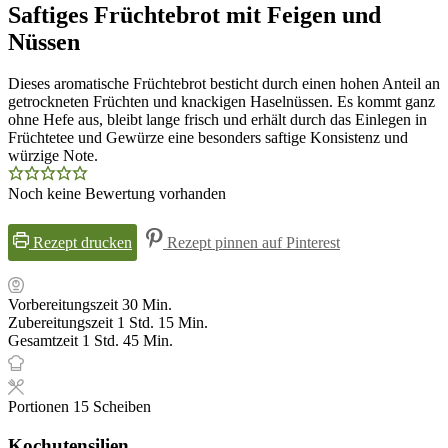
Saftiges Früchtebrot mit Feigen und
Nüssen
Dieses aromatische Früchtebrot besticht durch einen hohen Anteil an
getrockneten Früchten und knackigen Haselnüssen. Es kommt ganz
ohne Hefe aus, bleibt lange frisch und erhält durch das Einlegen in
Früchtetee und Gewürze eine besonders saftige Konsistenz und
würzige Note.
Noch keine Bewertung vorhanden
Rezept drucken
Rezept pinnen auf Pinterest
Minuten
Vorbereitungszeit
30
Min.
Stunde
Minuten
Zubereitungszeit
1
Std.
15
Min.
Stunde
Minuten
Gesamtzeit
1
Std.
45
Min.
Portionen
15
Scheiben
Kochutensilien