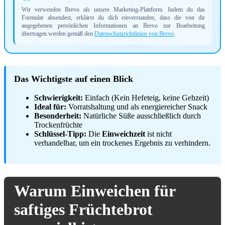
Wir verwenden Brevo als unsere Marketing-Plattform. Indem du das
Formular absendest, erklärst du dich einverstanden, dass die von dir
angegebenen persönlichen Informationen an Brevo zur Bearbeitung
übertragen werden gemäß den
Datenschutzrichtlinien von Brevo
.
Das Wichtigste auf einen Blick
Schwierigkeit:
Einfach (Kein Hefeteig, keine Gehzeit)
Ideal für:
Vorratshaltung und als energiereicher Snack
Besonderheit:
Natürliche Süße ausschließlich durch
Trockenfrüchte
Schlüssel-Tipp:
Die
Einweichzeit
ist nicht
verhandelbar, um ein trockenes Ergebnis zu verhindern.
Warum Einweichen für
saftiges Früchtebrot