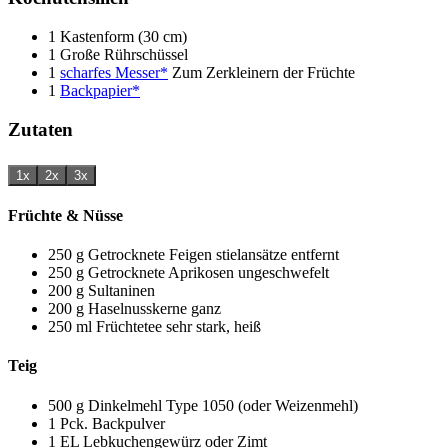
1 Kastenform (30 cm)
1 Große Rührschüssel
1
scharfes Messer*
Zum Zerkleinern der Früchte
1
Backpapier*
Zutaten
1x
2x
3x
Früchte & Nüsse
250
g
Getrocknete Feigen
stielansätze entfernt
250
g
Getrocknete Aprikosen
ungeschwefelt
200
g
Sultaninen
200
g
Haselnusskerne
ganz
250
ml
Früchtetee
sehr stark, heiß
Teig
500
g
Dinkelmehl
Type 1050 (oder Weizenmehl)
1
Pck.
Backpulver
1
EL
Lebkuchengewürz
oder Zimt