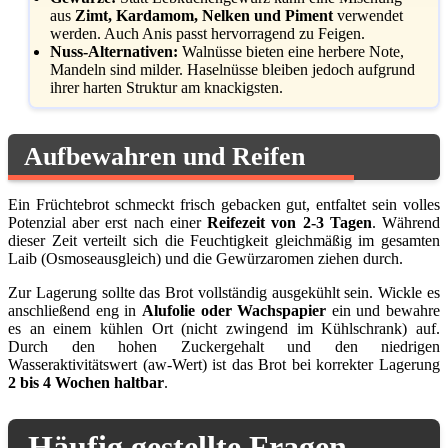
aus
Zimt, Kardamom, Nelken und Piment
verwendet
werden. Auch Anis passt hervorragend zu Feigen.
Nuss-Alternativen:
Walnüsse bieten eine herbere Note,
Mandeln sind milder. Haselnüsse bleiben jedoch aufgrund
ihrer harten Struktur am knackigsten.
Aufbewahren und Reifen
Ein Früchtebrot schmeckt frisch gebacken gut, entfaltet sein volles
Potenzial aber erst nach einer
Reifezeit von 2-3 Tagen
. Während
dieser Zeit verteilt sich die Feuchtigkeit gleichmäßig im gesamten
Laib (Osmoseausgleich) und die Gewürzaromen ziehen durch.
Zur Lagerung sollte das Brot vollständig ausgekühlt sein. Wickle es
anschließend eng in
Alufolie oder Wachspapier
ein und bewahre
es an einem kühlen Ort (nicht zwingend im Kühlschrank) auf.
Durch den hohen Zuckergehalt und den niedrigen
Wasseraktivitätswert (aw-Wert) ist das Brot bei korrekter Lagerung
2 bis 4 Wochen haltbar
.
Häufig gestellte Fragen