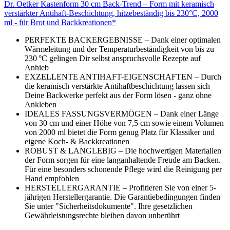
Dr. Oetker Kastenform 30 cm Back-Trend – Form mit keramisch
verstärkter Antihaft-Beschichtung, hitzebeständig bis 230°C, 2000
ml - für Brot und Backkreationen*
PERFEKTE BACKERGEBNISSE – Dank einer optimalen
Wärmeleitung und der Temperaturbeständigkeit von bis zu
230 °C gelingen Dir selbst anspruchsvolle Rezepte auf
Anhieb
EXZELLENTE ANTIHAFT-EIGENSCHAFTEN – Durch
die keramisch verstärkte Antihaftbeschichtung lassen sich
Deine Backwerke perfekt aus der Form lösen - ganz ohne
Ankleben
IDEALES FASSUNGSVERMÖGEN – Dank einer Länge
von 30 cm und einer Höhe von 7,5 cm sowie einem Volumen
von 2000 ml bietet die Form genug Platz für Klassiker und
eigene Koch- & Backkreationen
ROBUST & LANGLEBIG – Die hochwertigen Materialien
der Form sorgen für eine langanhaltende Freude am Backen.
Für eine besonders schonende Pflege wird die Reinigung per
Hand empfohlen
HERSTELLERGARANTIE – Profitieren Sie von einer 5-
jährigen Herstellergarantie. Die Garantiebedingungen finden
Sie unter "Sicherheitsdokumente". Ihre gesetzlichen
Gewährleistungsrechte bleiben davon unberührt