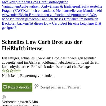
Meal-Prep für dein Low Carb Brot
Mögliche
Variationen
Aufbewahren, Aufwärmen & Einfrieren
Häufig gestellte
Fragen (FAQ)
Kann ich ein anderes Mehl anstelle von Mandelmehl
verwenden?
Mein Brot ist innen zu feucht und gummiartig. Was
habe ich falsch gemacht?
Kann ich dieses Brot auch im normalen
Backofen backen?
Ist dieses Low Carb Brot für eine ketogene Diät
geeignet?
Schnelles Low Carb Brot aus der
Heißluftfritteuse
Ein saftiges, schnelles Low-Carb Brot, das in wenigen Minuten
zubereitet und im Airfryer goldbraun gebacken wird. Ideal für ein
kohlenhydratarmes Frühstück oder als aromatische Beilage.
Noch keine Bewertung vorhanden
Rezept drucken
Rezept pinnen auf Pinterest
Minuten
Vorbereitungszeit
5
Min.
Minuten