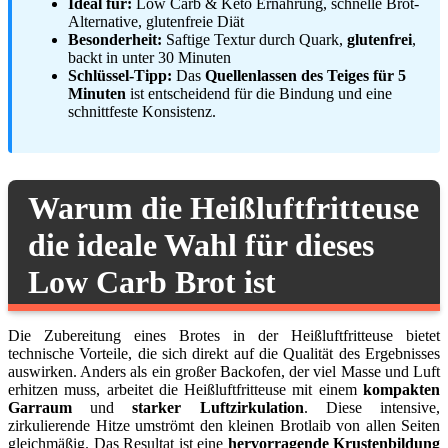
Ideal für:
Low Carb & Keto Ernährung, schnelle Brot-
Alternative, glutenfreie Diät
Besonderheit:
Saftige Textur durch Quark,
glutenfrei
,
backt in unter 30 Minuten
Schlüssel-Tipp:
Das
Quellenlassen des Teiges für 5
Minuten
ist entscheidend für die Bindung und eine
schnittfeste Konsistenz.
Warum die Heißluftfritteuse
die ideale Wahl für dieses
Low Carb Brot ist
Die Zubereitung eines Brotes in der Heißluftfritteuse bietet
technische Vorteile, die sich direkt auf die Qualität des Ergebnisses
auswirken. Anders als ein großer Backofen, der viel Masse und Luft
erhitzen muss, arbeitet die Heißluftfritteuse mit einem
kompakten
Garraum
und
starker Luftzirkulation
. Diese intensive,
zirkulierende Hitze umströmt den kleinen Brotlaib von allen Seiten
gleichmäßig. Das Resultat ist eine
hervorragende Krustenbildung