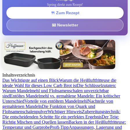
Spring direkt zum Rezept!
🍴 Zum Rezept
📧 Newsletter
Inhaltsverzeichnis
Das Wichtigste auf einen Blick
Warum die Heißluftfritteuse die
ideale Wahl für dieses Low Carb Brot ist
Die Schlüsselzutaten:
Warum Mandelmehl und Flohsamenschalen unverzichtbar
sind
Entöltes Mandelmehl vs. gemahlene Mandeln: Ein kritischer
Unterschied
Vorteile von entöltem Mandelmehl
Nachteile von
gemahlenen Mandeln
Die Funktion von Quark und
Flohsamenschalenpulver
Wichtiger Hinweis
Zubereitungstechnik:
Die entscheidenden Schritte für ein perfektes Ergebnis
Der Teig:
Richtig Mischen und Quellen lassen
Backen in der Heißluftfritteuse:
Temperatur und Garprobe
Profi-Tipp
Anpassungen, Lagerung und