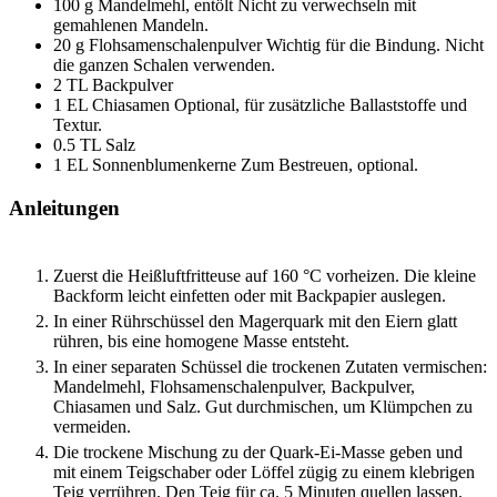
100
g
Mandelmehl, entölt
Nicht zu verwechseln mit
gemahlenen Mandeln.
20
g
Flohsamenschalenpulver
Wichtig für die Bindung. Nicht
die ganzen Schalen verwenden.
2
TL
Backpulver
1
EL
Chiasamen
Optional, für zusätzliche Ballaststoffe und
Textur.
0.5
TL
Salz
1
EL
Sonnenblumenkerne
Zum Bestreuen, optional.
Anleitungen
Zuerst die Heißluftfritteuse auf 160 °C vorheizen. Die kleine
Backform leicht einfetten oder mit Backpapier auslegen.
In einer Rührschüssel den Magerquark mit den Eiern glatt
rühren, bis eine homogene Masse entsteht.
In einer separaten Schüssel die trockenen Zutaten vermischen:
Mandelmehl, Flohsamenschalenpulver, Backpulver,
Chiasamen und Salz. Gut durchmischen, um Klümpchen zu
vermeiden.
Die trockene Mischung zu der Quark-Ei-Masse geben und
mit einem Teigschaber oder Löffel zügig zu einem klebrigen
Teig verrühren. Den Teig für ca. 5 Minuten quellen lassen.