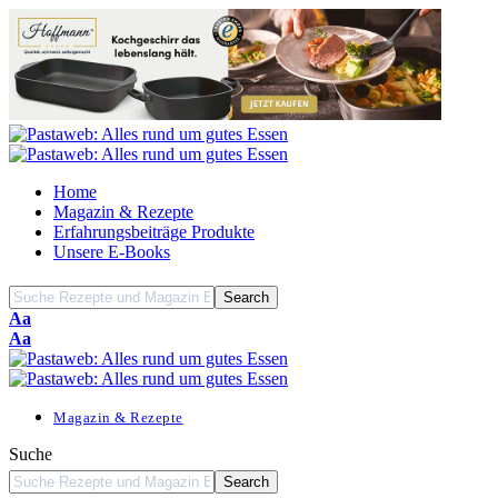
Home
Magazin & Rezepte
Erfahrungsbeiträge Produkte
Unsere E-Books
Font
Aa
Resizer
Font
Aa
Resizer
Magazin & Rezepte
Suche