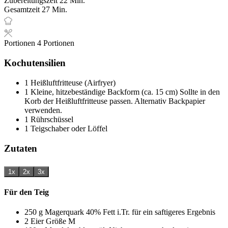
Zubereitungszeit
22
Min.
Minuten
Gesamtzeit
27
Min.
Portionen
4
Portionen
Kochutensilien
1 Heißluftfritteuse (Airfryer)
1 Kleine, hitzebeständige Backform (ca. 15 cm)
Sollte in den
Korb der Heißluftfritteuse passen. Alternativ Backpapier
verwenden.
1 Rührschüssel
1 Teigschaber oder Löffel
Zutaten
1x
2x
3x
Für den Teig
250
g
Magerquark
40% Fett i.Tr. für ein saftigeres Ergebnis
2
Eier
Größe M