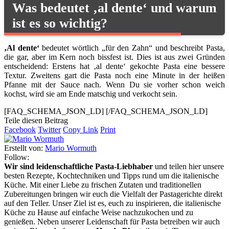
Was bedeutet ‚al dente‘ und warum
ist es so wichtig?
‚Al dente‘
bedeutet wörtlich „für den Zahn“ und beschreibt Pasta,
die gar, aber im Kern noch bissfest ist. Dies ist aus zwei Gründen
entscheidend: Erstens hat ‚al dente‘ gekochte Pasta eine bessere
Textur. Zweitens gart die Pasta noch eine Minute in der heißen
Pfanne mit der Sauce nach. Wenn Du sie vorher schon weich
kochst, wird sie am Ende matschig und verkocht sein.
[FAQ_SCHEMA_JSON_LD]
[/FAQ_SCHEMA_JSON_LD]
Teile diesen Beitrag
Facebook
Twitter
Copy Link
Print
Erstellt von:
Mario Wormuth
Follow:
Wir sind leidenschaftliche Pasta-Liebhaber
und teilen hier unsere
besten Rezepte, Kochtechniken und Tipps rund um die italienische
Küche. Mit einer Liebe zu frischen Zutaten und traditionellen
Zubereitungen bringen wir euch die Vielfalt der Pastagerichte direkt
auf den Teller. Unser Ziel ist es, euch zu inspirieren, die italienische
Küche zu Hause auf einfache Weise nachzukochen und zu
genießen. Neben unserer Leidenschaft für Pasta betreiben wir auch