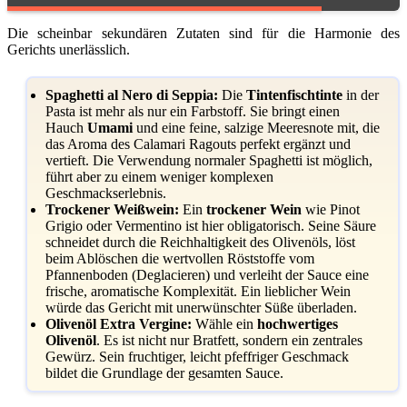
Die scheinbar sekundären Zutaten sind für die Harmonie des
Gerichts unerlässlich.
Spaghetti al Nero di Seppia:
Die
Tintenfischtinte
in der
Pasta ist mehr als nur ein Farbstoff. Sie bringt einen
Hauch
Umami
und eine feine, salzige Meeresnote mit, die
das Aroma des Calamari Ragouts perfekt ergänzt und
vertieft. Die Verwendung normaler Spaghetti ist möglich,
führt aber zu einem weniger komplexen
Geschmackserlebnis.
Trockener Weißwein:
Ein
trockener Wein
wie Pinot
Grigio oder Vermentino ist hier obligatorisch. Seine Säure
schneidet durch die Reichhaltigkeit des Olivenöls, löst
beim Ablöschen die wertvollen Röststoffe vom
Pfannenboden (Deglacieren) und verleiht der Sauce eine
frische, aromatische Komplexität. Ein lieblicher Wein
würde das Gericht mit unerwünschter Süße überladen.
Olivenöl Extra Vergine:
Wähle ein
hochwertiges
Olivenöl
. Es ist nicht nur Bratfett, sondern ein zentrales
Gewürz. Sein fruchtiger, leicht pfeffriger Geschmack
bildet die Grundlage der gesamten Sauce.