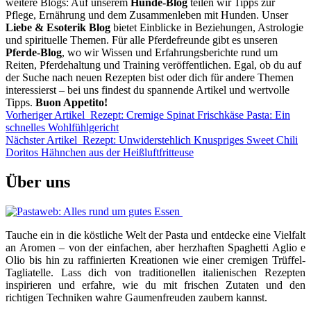
weitere Blogs: Auf unserem
Hunde-Blog
teilen wir Tipps zur
Pflege, Ernährung und dem Zusammenleben mit Hunden. Unser
Liebe & Esoterik Blog
bietet Einblicke in Beziehungen, Astrologie
und spirituelle Themen. Für alle Pferdefreunde gibt es unseren
Pferde-Blog
, wo wir Wissen und Erfahrungsberichte rund um
Reiten, Pferdehaltung und Training veröffentlichen. Egal, ob du auf
der Suche nach neuen Rezepten bist oder dich für andere Themen
interessierst – bei uns findest du spannende Artikel und wertvolle
Tipps.
Buon Appetito!
Vorheriger Artikel
Rezept: Cremige Spinat Frischkäse Pasta: Ein
schnelles Wohlfühlgericht
Nächster Artikel
Rezept: Unwiderstehlich Knuspriges Sweet Chili
Doritos Hähnchen aus der Heißluftfritteuse
Über uns
Tauche ein in die köstliche Welt der Pasta und entdecke eine Vielfalt
an Aromen – von der einfachen, aber herzhaften Spaghetti Aglio e
Olio bis hin zu raffinierten Kreationen wie einer cremigen Trüffel-
Tagliatelle. Lass dich von traditionellen italienischen Rezepten
inspirieren und erfahre, wie du mit frischen Zutaten und den
richtigen Techniken wahre Gaumenfreuden zaubern kannst.