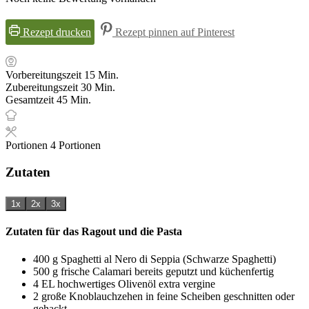
Rezept drucken
Rezept pinnen auf Pinterest
Minuten
Vorbereitungszeit
15
Min.
Minuten
Zubereitungszeit
30
Min.
Minuten
Gesamtzeit
45
Min.
Portionen
4
Portionen
Zutaten
1x
2x
3x
Zutaten für das Ragout und die Pasta
400
g
Spaghetti al Nero di Seppia (Schwarze Spaghetti)
500
g
frische Calamari
bereits geputzt und küchenfertig
4
EL
hochwertiges Olivenöl extra vergine
2
große Knoblauchzehen
in feine Scheiben geschnitten oder
gehackt