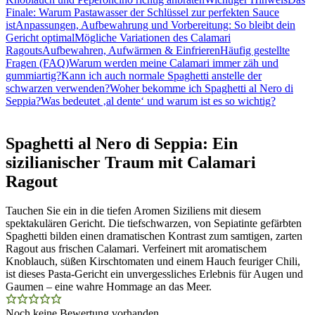
Finale: Warum Pastawasser der Schlüssel zur perfekten Sauce
ist
Anpassungen, Aufbewahrung und Vorbereitung: So bleibt dein
Gericht optimal
Mögliche Variationen des Calamari
Ragouts
Aufbewahren, Aufwärmen & Einfrieren
Häufig gestellte
Fragen (FAQ)
Warum werden meine Calamari immer zäh und
gummiartig?
Kann ich auch normale Spaghetti anstelle der
schwarzen verwenden?
Woher bekomme ich Spaghetti al Nero di
Seppia?
Was bedeutet ‚al dente‘ und warum ist es so wichtig?
Spaghetti al Nero di Seppia: Ein
sizilianischer Traum mit Calamari
Ragout
Tauchen Sie ein in die tiefen Aromen Siziliens mit diesem
spektakulären Gericht. Die tiefschwarzen, von Sepiatinte gefärbten
Spaghetti bilden einen dramatischen Kontrast zum samtigen, zarten
Ragout aus frischen Calamari. Verfeinert mit aromatischem
Knoblauch, süßen Kirschtomaten und einem Hauch feuriger Chili,
ist dieses Pasta-Gericht ein unvergessliches Erlebnis für Augen und
Gaumen – eine wahre Hommage an das Meer.
Noch keine Bewertung vorhanden