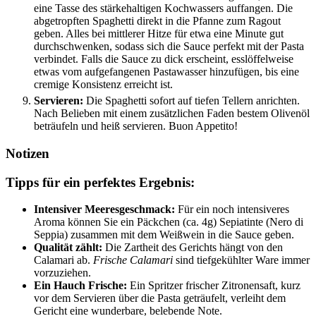
eine Tasse des stärkehaltigen Kochwassers auffangen. Die
abgetropften Spaghetti direkt in die Pfanne zum Ragout
geben. Alles bei mittlerer Hitze für etwa eine Minute gut
durchschwenken, sodass sich die Sauce perfekt mit der Pasta
verbindet. Falls die Sauce zu dick erscheint, esslöffelweise
etwas vom aufgefangenen Pastawasser hinzufügen, bis eine
cremige Konsistenz erreicht ist.
Servieren:
Die Spaghetti sofort auf tiefen Tellern anrichten.
Nach Belieben mit einem zusätzlichen Faden bestem Olivenöl
beträufeln und heiß servieren. Buon Appetito!
Notizen
Tipps für ein perfektes Ergebnis:
Intensiver Meeresgeschmack:
Für ein noch intensiveres
Aroma können Sie ein Päckchen (ca. 4g) Sepiatinte (Nero di
Seppia) zusammen mit dem Weißwein in die Sauce geben.
Qualität zählt:
Die Zartheit des Gerichts hängt von den
Calamari ab.
Frische Calamari
sind tiefgekühlter Ware immer
vorzuziehen.
Ein Hauch Frische:
Ein Spritzer frischer Zitronensaft, kurz
vor dem Servieren über die Pasta geträufelt, verleiht dem
Gericht eine wunderbare, belebende Note.