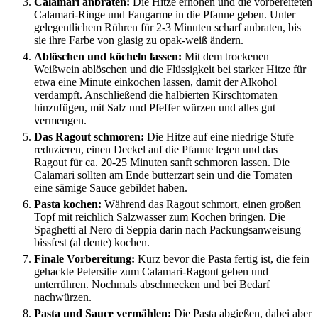
Calamari anbraten:
Die Hitze erhöhen und die vorbereiteten
Calamari-Ringe und Fangarme in die Pfanne geben. Unter
gelegentlichem Rühren für 2-3 Minuten scharf anbraten, bis
sie ihre Farbe von glasig zu opak-weiß ändern.
Ablöschen und köcheln lassen:
Mit dem trockenen
Weißwein ablöschen und die Flüssigkeit bei starker Hitze für
etwa eine Minute einkochen lassen, damit der Alkohol
verdampft. Anschließend die halbierten Kirschtomaten
hinzufügen, mit Salz und Pfeffer würzen und alles gut
vermengen.
Das Ragout schmoren:
Die Hitze auf eine niedrige Stufe
reduzieren, einen Deckel auf die Pfanne legen und das
Ragout für ca. 20-25 Minuten sanft schmoren lassen. Die
Calamari sollten am Ende butterzart sein und die Tomaten
eine sämige Sauce gebildet haben.
Pasta kochen:
Während das Ragout schmort, einen großen
Topf mit reichlich Salzwasser zum Kochen bringen. Die
Spaghetti al Nero di Seppia darin nach Packungsanweisung
bissfest (al dente) kochen.
Finale Vorbereitung:
Kurz bevor die Pasta fertig ist, die fein
gehackte Petersilie zum Calamari-Ragout geben und
unterrühren. Nochmals abschmecken und bei Bedarf
nachwürzen.
Pasta und Sauce vermählen:
Die Pasta abgießen, dabei aber