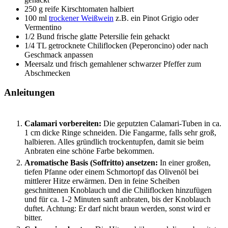
250
g
reife Kirschtomaten
halbiert
100
ml
trockener Weißwein
z.B. ein Pinot Grigio oder
Vermentino
1/2
Bund
frische glatte Petersilie
fein gehackt
1/4
TL
getrocknete Chiliflocken (Peperoncino)
oder nach
Geschmack anpassen
Meersalz und frisch gemahlener schwarzer Pfeffer
zum
Abschmecken
Anleitungen
Calamari vorbereiten:
Die geputzten Calamari-Tuben in ca.
1 cm dicke Ringe schneiden. Die Fangarme, falls sehr groß,
halbieren. Alles gründlich trockentupfen, damit sie beim
Anbraten eine schöne Farbe bekommen.
Aromatische Basis (Soffritto) ansetzen:
In einer großen,
tiefen Pfanne oder einem Schmortopf das Olivenöl bei
mittlerer Hitze erwärmen. Den in feine Scheiben
geschnittenen Knoblauch und die Chiliflocken hinzufügen
und für ca. 1-2 Minuten sanft anbraten, bis der Knoblauch
duftet. Achtung: Er darf nicht braun werden, sonst wird er
bitter.