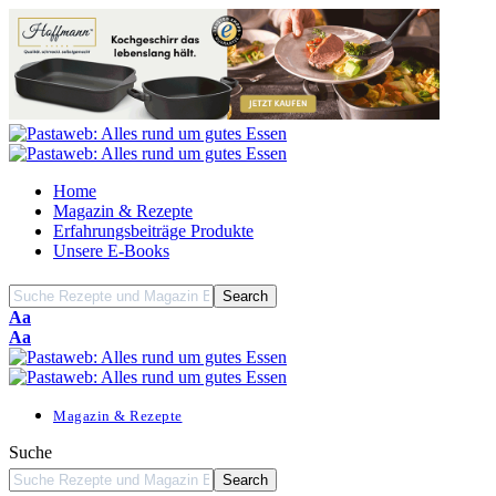
Home
Magazin & Rezepte
Erfahrungsbeiträge Produkte
Unsere E-Books
Font
Aa
Resizer
Font
Aa
Resizer
Magazin & Rezepte
Suche