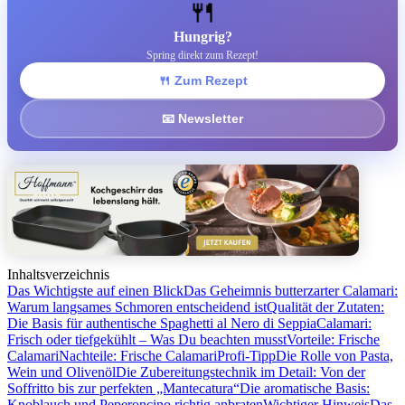
🍴
Hungrig?
Spring direkt zum Rezept!
🍴 Zum Rezept
📧 Newsletter
Inhaltsverzeichnis
Das Wichtigste auf einen Blick
Das Geheimnis butterzarter Calamari:
Warum langsames Schmoren entscheidend ist
Qualität der Zutaten:
Die Basis für authentische Spaghetti al Nero di Seppia
Calamari:
Frisch oder tiefgekühlt – Was Du beachten musst
Vorteile: Frische
Calamari
Nachteile: Frische Calamari
Profi-Tipp
Die Rolle von Pasta,
Wein und Olivenöl
Die Zubereitungstechnik im Detail: Von der
Soffritto bis zur perfekten „Mantecatura“
Die aromatische Basis:
Knoblauch und Peperoncino richtig anbraten
Wichtiger Hinweis
Das