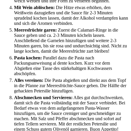
weich werden und ihre Form zu verlieren beginnen.
Mit Wein ablöschen:
Die Hitze etwas erhöhen, den
Weißwein dazugießen und die Sauce für 2-3 Minuten
sprudelnd kochen lassen, damit der Alkohol verdampfen kann
und sich die Aromen verbinden.
Meeresfrüchte garen:
Zuerst die Calamari-Ringe in die
Sauce geben und ca. 2-3 Minuten köcheln lassen.
Anschließend die Garnelen hinzufügen und weitere 2-3
Minuten garen, bis sie rosa und undurchsichtig sind. Nicht zu
lange kochen, damit die Meeresfrüchte zart bleiben!
Pasta kochen:
Parallel dazu die Pasta nach
Packungsanweisung al dente kochen. Kurz vor dem
Abgießen eine Tasse des stärkehaltigen Kochwassers
abschöpfen.
Alles vereinen:
Die Pasta abgießen und direkt aus dem Topf
in die Pfanne zur Meeresfrüchte-Sauce geben. Die Hälfte der
gehackten Petersilie hinzufügen.
Abschmecken und Servieren:
Alles gut durchschwenken,
damit sich die Pasta vollständig mit der Sauce verbindet. Bei
Bedarf etwas von dem aufgefangenen Pasta-Wasser
hinzufügen, um die Sauce cremiger und geschmeidiger zu
machen. Mit Salz und Pfeffer abschmecken und sofort auf
tiefen Tellern servieren. Mit der restlichen Petersilie und
einem Schuss gutem Olivenöl garnieren. Buon Appetito!