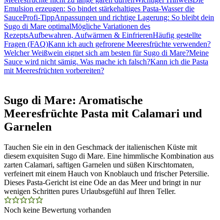
Emulsion erzeugen: So bindet stärkehaltiges Pasta-Wasser die
Sauce
Profi-Tipp
Anpassungen und richtige Lagerung: So bleibt dein
Sugo di Mare optimal
Mögliche Variationen des
Rezepts
Aufbewahren, Aufwärmen & Einfrieren
Häufig gestellte
Fragen (FAQ)
Kann ich auch gefrorene Meeresfrüchte verwenden?
Welcher Weißwein eignet sich am besten für Sugo di Mare?
Meine
Sauce wird nicht sämig. Was mache ich falsch?
Kann ich die Pasta
mit Meeresfrüchten vorbereiten?
Sugo di Mare: Aromatische
Meeresfrüchte Pasta mit Calamari und
Garnelen
Tauchen Sie ein in den Geschmack der italienischen Küste mit
diesem exquisiten Sugo di Mare. Eine himmlische Kombination aus
zarten Calamari, saftigen Garnelen und süßen Kirschtomaten,
verfeinert mit einem Hauch von Knoblauch und frischer Petersilie.
Dieses Pasta-Gericht ist eine Ode an das Meer und bringt in nur
wenigen Schritten pures Urlaubsgefühl auf Ihren Teller.
Noch keine Bewertung vorhanden