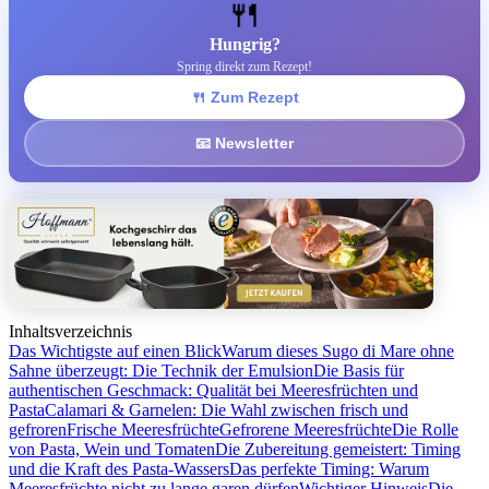
🍴
Hungrig?
Spring direkt zum Rezept!
🍴 Zum Rezept
📧 Newsletter
Inhaltsverzeichnis
Das Wichtigste auf einen Blick
Warum dieses Sugo di Mare ohne
Sahne überzeugt: Die Technik der Emulsion
Die Basis für
authentischen Geschmack: Qualität bei Meeresfrüchten und
Pasta
Calamari & Garnelen: Die Wahl zwischen frisch und
gefroren
Frische Meeresfrüchte
Gefrorene Meeresfrüchte
Die Rolle
von Pasta, Wein und Tomaten
Die Zubereitung gemeistert: Timing
und die Kraft des Pasta-Wassers
Das perfekte Timing: Warum
Meeresfrüchte nicht zu lange garen dürfen
Wichtiger Hinweis
Die