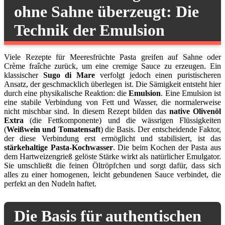
ohne Sahne überzeugt: Die
Technik der Emulsion
Viele Rezepte für Meeresfrüchte Pasta greifen auf Sahne oder
Crème fraîche zurück, um eine cremige Sauce zu erzeugen. Ein
klassischer
Sugo di Mare
verfolgt jedoch einen puristischeren
Ansatz, der geschmacklich überlegen ist. Die Sämigkeit entsteht hier
durch eine physikalische Reaktion: die
Emulsion
. Eine Emulsion ist
eine stabile Verbindung von Fett und Wasser, die normalerweise
nicht mischbar sind. In diesem Rezept bilden das
native Olivenöl
Extra
(die Fettkomponente) und die wässrigen Flüssigkeiten
(
Weißwein und Tomatensaft
) die Basis. Der entscheidende Faktor,
der diese Verbindung erst ermöglicht und stabilisiert, ist das
stärkehaltige Pasta-Kochwasser
. Die beim Kochen der Pasta aus
dem Hartweizengrieß gelöste Stärke wirkt als natürlicher Emulgator.
Sie umschließt die feinen Öltröpfchen und sorgt dafür, dass sich
alles zu einer homogenen, leicht gebundenen Sauce verbindet, die
perfekt an den Nudeln haftet.
Die Basis für authentischen