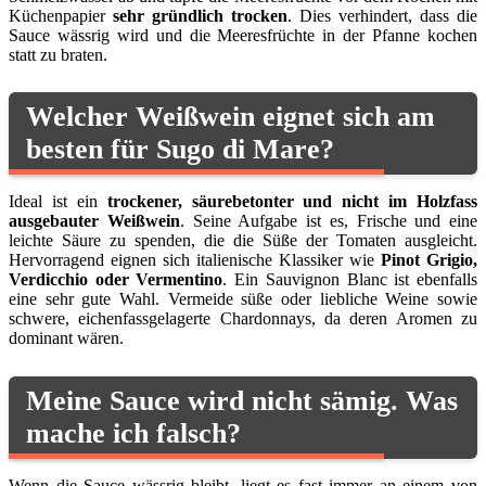
Küchenpapier
sehr gründlich trocken
. Dies verhindert, dass die
Sauce wässrig wird und die Meeresfrüchte in der Pfanne kochen
statt zu braten.
Welcher Weißwein eignet sich am
besten für Sugo di Mare?
Ideal ist ein
trockener, säurebetonter und nicht im Holzfass
ausgebauter Weißwein
. Seine Aufgabe ist es, Frische und eine
leichte Säure zu spenden, die die Süße der Tomaten ausgleicht.
Hervorragend eignen sich italienische Klassiker wie
Pinot Grigio,
Verdicchio oder Vermentino
. Ein Sauvignon Blanc ist ebenfalls
eine sehr gute Wahl. Vermeide süße oder liebliche Weine sowie
schwere, eichenfassgelagerte Chardonnays, da deren Aromen zu
dominant wären.
Meine Sauce wird nicht sämig. Was
mache ich falsch?
Wenn die Sauce wässrig bleibt, liegt es fast immer an einem von