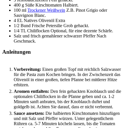
400
g
Süße Kirschtomaten
Halbiert.
100
ml
Trockener Weißwein
Z.B. Pinot Grigio oder
Sauvignon Blanc.
4
EL
Natives Olivenöl Extra
1/2
Bund
Frische Petersilie
Grob gehackt.
1/4
TL
Chiliflocken
Optional, für eine dezente Schärfe.
Salz und frisch gemahlener schwarzer Pfeffer
Nach
Geschmack.
Anleitungen
Vorbereitung:
Einen großen Topf mit reichlich Salzwasser
für die Pasta zum Kochen bringen. In der Zwischenzeit das
Olivenöl in einer großen, tiefen Pfanne bei mittlerer Hitze
erhitzen.
Aromen entfalten:
Den fein gehackten Knoblauch und die
optionalen Chiliflocken in die Pfanne geben und ca. 1-2
Minuten sanft anbraten, bis der Knoblauch duftet und
goldgelb ist. Achten Sie darauf, dass er nicht verbrennt.
Sauce ansetzen:
Die halbierten Kirschtomaten hinzufügen
und mit Salz und Pfeffer würzen. Unter gelegentlichem
Rühren ca. 5-7 Minuten köcheln lassen, bis die Tomaten