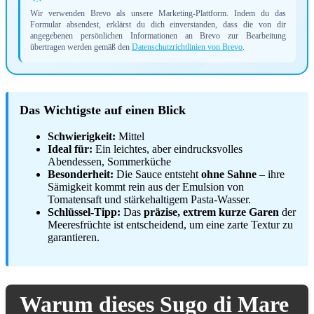
Wir verwenden Brevo als unsere Marketing-Plattform. Indem du das
Formular absendest, erklärst du dich einverstanden, dass die von dir
angegebenen persönlichen Informationen an Brevo zur Bearbeitung
übertragen werden gemäß den
Datenschutzrichtlinien von Brevo
.
Das Wichtigste auf einen Blick
Schwierigkeit:
Mittel
Ideal für:
Ein leichtes, aber eindrucksvolles
Abendessen, Sommerküche
Besonderheit:
Die Sauce entsteht
ohne Sahne
– ihre
Sämigkeit kommt rein aus der Emulsion von
Tomatensaft und stärkehaltigem Pasta-Wasser.
Schlüssel-Tipp:
Das
präzise, extrem kurze Garen
der
Meeresfrüchte ist entscheidend, um eine zarte Textur zu
garantieren.
Warum dieses Sugo di Mare