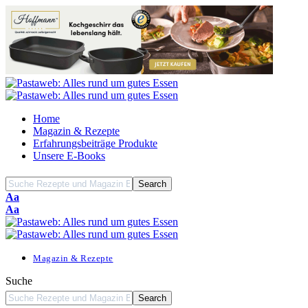
Home
Magazin & Rezepte
Erfahrungsbeiträge Produkte
Unsere E-Books
Font
Aa
Resizer
Font
Aa
Resizer
Magazin & Rezepte
Suche