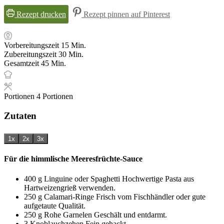
Rezept drucken
Rezept pinnen auf Pinterest
Minuten
Vorbereitungszeit
15
Min.
Minuten
Zubereitungszeit
30
Min.
Minuten
Gesamtzeit
45
Min.
Portionen
4
Portionen
Zutaten
1x
2x
3x
Für die himmlische Meeresfrüchte-Sauce
400
g
Linguine oder Spaghetti
Hochwertige Pasta aus
Hartweizengrieß verwenden.
250
g
Calamari-Ringe
Frisch vom Fischhändler oder gute
aufgetaute Qualität.
250
g
Rohe Garnelen
Geschält und entdarmt.
3
Knoblauchzehen
Fein gehackt.