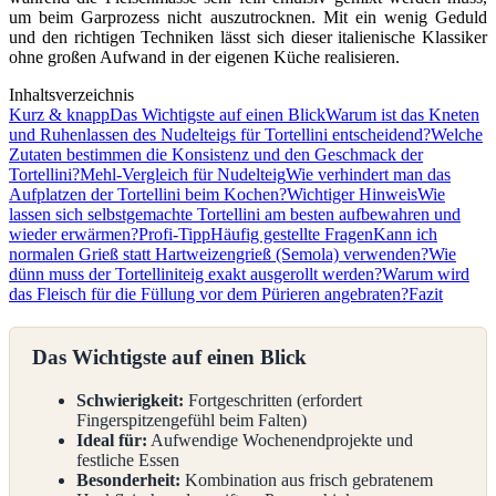
um beim Garprozess nicht auszutrocknen. Mit ein wenig Geduld
und den richtigen Techniken lässt sich dieser italienische Klassiker
ohne großen Aufwand in der eigenen Küche realisieren.
Inhaltsverzeichnis
Kurz & knapp
Das Wichtigste auf einen Blick
Warum ist das Kneten
und Ruhenlassen des Nudelteigs für Tortellini entscheidend?
Welche
Zutaten bestimmen die Konsistenz und den Geschmack der
Tortellini?
Mehl-Vergleich für Nudelteig
Wie verhindert man das
Aufplatzen der Tortellini beim Kochen?
Wichtiger Hinweis
Wie
lassen sich selbstgemachte Tortellini am besten aufbewahren und
wieder erwärmen?
Profi-Tipp
Häufig gestellte Fragen
Kann ich
normalen Grieß statt Hartweizengrieß (Semola) verwenden?
Wie
dünn muss der Tortelliniteig exakt ausgerollt werden?
Warum wird
das Fleisch für die Füllung vor dem Pürieren angebraten?
Fazit
Das Wichtigste auf einen Blick
Schwierigkeit:
Fortgeschritten (erfordert
Fingerspitzengefühl beim Falten)
Ideal für:
Aufwendige Wochenendprojekte und
festliche Essen
Besonderheit:
Kombination aus frisch gebratenem