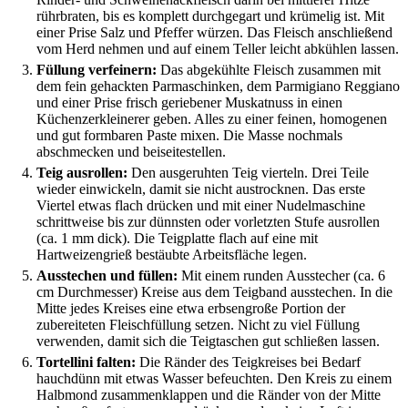
rührbraten, bis es komplett durchgegart und krümelig ist. Mit
einer Prise Salz und Pfeffer würzen. Das Fleisch anschließend
vom Herd nehmen und auf einem Teller leicht abkühlen lassen.
Füllung verfeinern:
Das abgekühlte Fleisch zusammen mit
dem fein gehackten Parmaschinken, dem Parmigiano Reggiano
und einer Prise frisch geriebener Muskatnuss in einen
Küchenzerkleinerer geben. Alles zu einer feinen, homogenen
und gut formbaren Paste mixen. Die Masse nochmals
abschmecken und beiseitestellen.
Teig ausrollen:
Den ausgeruhten Teig vierteln. Drei Teile
wieder einwickeln, damit sie nicht austrocknen. Das erste
Viertel etwas flach drücken und mit einer Nudelmaschine
schrittweise bis zur dünnsten oder vorletzten Stufe ausrollen
(ca. 1 mm dick). Die Teigplatte flach auf eine mit
Hartweizengrieß bestäubte Arbeitsfläche legen.
Ausstechen und füllen:
Mit einem runden Ausstecher (ca. 6
cm Durchmesser) Kreise aus dem Teigband ausstechen. In die
Mitte jedes Kreises eine etwa erbsengroße Portion der
zubereiteten Fleischfüllung setzen. Nicht zu viel Füllung
verwenden, damit sich die Teigtaschen gut schließen lassen.
Tortellini falten:
Die Ränder des Teigkreises bei Bedarf
hauchdünn mit etwas Wasser befeuchten. Den Kreis zu einem
Halbmond zusammenklappen und die Ränder von der Mitte