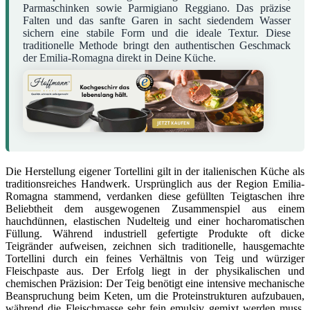
Parmaschinken sowie Parmigiano Reggiano. Das präzise
Falten und das sanfte Garen in sacht siedendem Wasser
sichern eine stabile Form und die ideale Textur. Diese
traditionelle Methode bringt den authentischen Geschmack
der Emilia-Romagna direkt in Deine Küche.
Die Herstellung eigener Tortellini gilt in der italienischen Küche als
traditionsreiches Handwerk. Ursprünglich aus der Region Emilia-
Romagna stammend, verdanken diese gefüllten Teigtaschen ihre
Beliebtheit dem ausgewogenen Zusammenspiel aus einem
hauchdünnen, elastischen Nudelteig und einer hocharomatischen
Füllung. Während industriell gefertigte Produkte oft dicke
Teigränder aufweisen, zeichnen sich traditionelle, hausgemachte
Tortellini durch ein feines Verhältnis von Teig und würziger
Fleischpaste aus. Der Erfolg liegt in der physikalischen und
chemischen Präzision: Der Teig benötigt eine intensive mechanische
Beanspruchung beim Keten, um die Proteinstrukturen aufzubauen,
während die Fleischmasse sehr fein emulsiv gemixt werden muss,