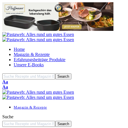
Home
Magazin & Rezepte
Erfahrungsbeiträge Produkte
Unsere E-Books
Font
Aa
Resizer
Font
Aa
Resizer
Magazin & Rezepte
Suche