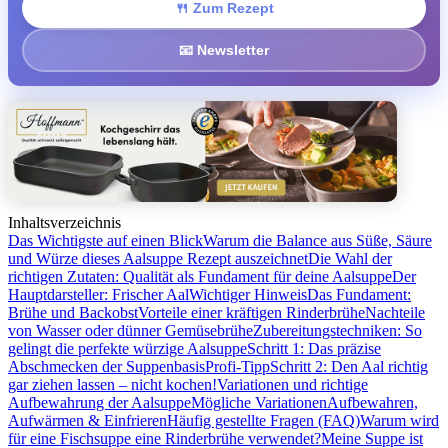
🍴 Zum Rezept
📧 Newsletter
Inhaltsverzeichnis
Das Wichtigste auf einen Blick
Warum die Balance aus Süße, Säure
und Würze dieses Aalsuppe Rezept auszeichnet
Die Wahl der
richtigen Zutaten: Qualität als Fundament für deine Aalsuppe
Der
Hauptdarsteller: Frischer Aal
Wichtiger Hinweis
Das Fundament:
Brühe und Backobst
Vorteile einer kräftigen Rinderbrühe
Nachteile
von Wasser oder dünner Gemüsebrühe
Zubereitungstechniken: So
gelingt die perfekte würzige Aalsuppe
Schritt 1: Das präzise
Abschmecken der Suppenbasis
Profi-Tipp
Schritt 2: Den Aal richtig
gar ziehen lassen – nicht kochen!
Variationen und richtige
Aufbewahrung der Aalsuppe
Mögliche Variationen
Aufbewahren,
Aufwärmen & Einfrieren
Häufig gestellte Fragen (FAQ)
Warum wird
für eine Fischsuppe eine Rinderbrühe verwendet?
Meine Suppe ist