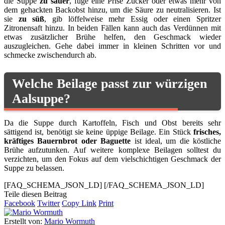
die Suppe
zu sauer
, füge eine Prise Zucker oder etwas mehr von
dem gehackten Backobst hinzu, um die Säure zu neutralisieren. Ist
sie
zu süß
, gib löffelweise mehr Essig oder einen Spritzer
Zitronensaft hinzu. In beiden Fällen kann auch das Verdünnen mit
etwas zusätzlicher Brühe helfen, den Geschmack wieder
auszugleichen. Gehe dabei immer in kleinen Schritten vor und
schmecke zwischendurch ab.
Welche Beilage passt zur würzigen
Aalsuppe?
Da die Suppe durch Kartoffeln, Fisch und Obst bereits sehr
sättigend ist, benötigt sie keine üppige Beilage. Ein Stück
frisches,
kräftiges Bauernbrot oder Baguette
ist ideal, um die köstliche
Brühe aufzutunken. Auf weitere komplexe Beilagen solltest du
verzichten, um den Fokus auf dem vielschichtigen Geschmack der
Suppe zu belassen.
[FAQ_SCHEMA_JSON_LD]
[/FAQ_SCHEMA_JSON_LD]
Teile diesen Beitrag
Facebook
Twitter
Copy Link
Print
Erstellt von:
Mario Wormuth