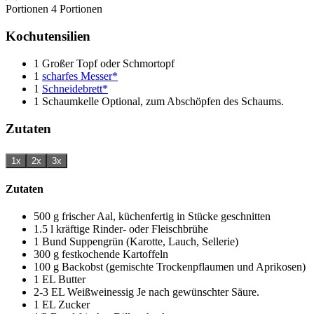
Portionen
4
Portionen
Kochutensilien
1 Großer Topf oder Schmortopf
1
scharfes Messer*
1
Schneidebrett*
1 Schaumkelle
Optional, zum Abschöpfen des Schaums.
Zutaten
1x
2x
3x
Zutaten
500
g
frischer Aal, küchenfertig in Stücke geschnitten
1.5
l
kräftige Rinder- oder Fleischbrühe
1
Bund
Suppengrün (Karotte, Lauch, Sellerie)
300
g
festkochende Kartoffeln
100
g
Backobst (gemischte Trockenpflaumen und Aprikosen)
1
EL
Butter
2-3
EL
Weißweinessig
Je nach gewünschter Säure.
1
EL
Zucker