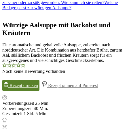
zu sauer oder zu süß geworden. Wie kann ich sie retten?
Welche
Beilage passt zur würzigen Aalsuppe?
Würzige Aalsuppe mit Backobst und
Kräutern
Eine aromatische und gehaltvolle Aalsuppe, zubereitet nach
norddeutscher Art. Die Kombination aus herzhafter Brühe, zartem
Aal, süßlichem Backobst und frischen Kräutern sorgt für ein
ausgewogenes und vielschichtiges Geschmackserlebnis.
Noch keine Bewertung vorhanden
Rezept drucken
Rezept pinnen auf Pinterest
Minuten
Vorbereitungszeit
25
Min.
Minuten
Zubereitungszeit
40
Min.
Stunde
Minuten
Gesamtzeit
1
Std.
5
Min.