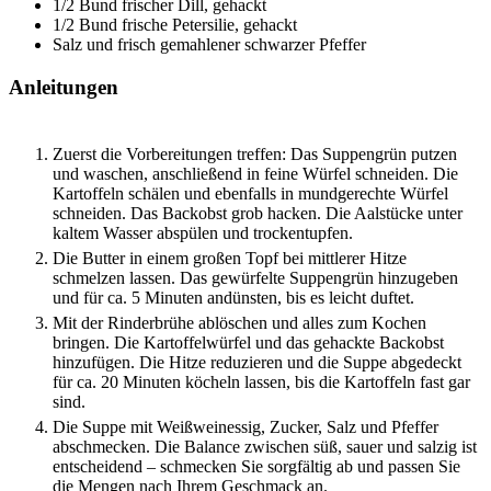
1/2
Bund
frischer Dill, gehackt
1/2
Bund
frische Petersilie, gehackt
Salz und frisch gemahlener schwarzer Pfeffer
Anleitungen
Zuerst die Vorbereitungen treffen: Das Suppengrün putzen
und waschen, anschließend in feine Würfel schneiden. Die
Kartoffeln schälen und ebenfalls in mundgerechte Würfel
schneiden. Das Backobst grob hacken. Die Aalstücke unter
kaltem Wasser abspülen und trockentupfen.
Die Butter in einem großen Topf bei mittlerer Hitze
schmelzen lassen. Das gewürfelte Suppengrün hinzugeben
und für ca. 5 Minuten andünsten, bis es leicht duftet.
Mit der Rinderbrühe ablöschen und alles zum Kochen
bringen. Die Kartoffelwürfel und das gehackte Backobst
hinzufügen. Die Hitze reduzieren und die Suppe abgedeckt
für ca. 20 Minuten köcheln lassen, bis die Kartoffeln fast gar
sind.
Die Suppe mit Weißweinessig, Zucker, Salz und Pfeffer
abschmecken. Die Balance zwischen süß, sauer und salzig ist
entscheidend – schmecken Sie sorgfältig ab und passen Sie
die Mengen nach Ihrem Geschmack an.