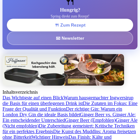
🍴
Hungrig?
Spring direkt zum Rezept!
🍴 Zum Rezept
📧 Newsletter
Inhaltsverzeichnis
Das Wichtigste auf einen Blick
Warum hausgemachter Ingwersirup
die Basis für einen überlegenen Drink ist
Die Zutaten im Fokus: Eine
Frage der Qualität und Funktion
Der richtige Gin: Warum ein
London Dry Gin die ideale Basis bildet
Ginger Beer vs. Ginger Ale:
Ein entscheidender Unterschied
Ginger Beer (Empfohlen)
Ginger Ale
(Nicht empfohlen)
Die Zubereitung gemeistert: Kritische Techniken
für ein perfektes Ergebnis
Die Kunst des Muddlns: Aroma freisetzen
ohne Bitterkeit
Wichtiger Hinweis
Das Finish: Kälte und