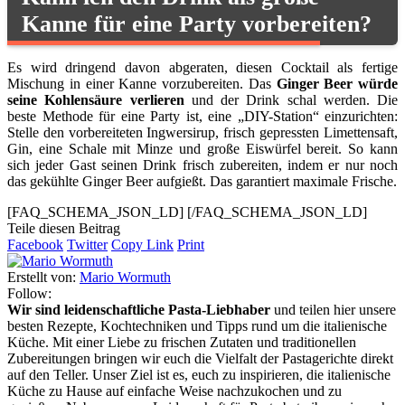
Kanne für eine Party vorbereiten?
Es wird dringend davon abgeraten, diesen Cocktail als fertige
Mischung in einer Kanne vorzubereiten. Das
Ginger Beer würde
seine Kohlensäure verlieren
und der Drink schal werden. Die
beste Methode für eine Party ist, eine „DIY-Station“ einzurichten:
Stelle den vorbereiteten Ingwersirup, frisch gepressten Limettensaft,
Gin, eine Schale mit Minze und große Eiswürfel bereit. So kann
sich jeder Gast seinen Drink frisch zubereiten, indem er nur noch
das gekühlte Ginger Beer aufgießt. Das garantiert maximale Frische.
[FAQ_SCHEMA_JSON_LD]
[/FAQ_SCHEMA_JSON_LD]
Teile diesen Beitrag
Facebook
Twitter
Copy Link
Print
Erstellt von:
Mario Wormuth
Follow:
Wir sind leidenschaftliche Pasta-Liebhaber
und teilen hier unsere
besten Rezepte, Kochtechniken und Tipps rund um die italienische
Küche. Mit einer Liebe zu frischen Zutaten und traditionellen
Zubereitungen bringen wir euch die Vielfalt der Pastagerichte direkt
auf den Teller. Unser Ziel ist es, euch zu inspirieren, die italienische
Küche zu Hause auf einfache Weise nachzukochen und zu