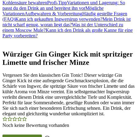
Kohlensäure bewahren
Profi-Tipp
Variationen und Lagerung: So
passt du den Drink an und bereitest ihn vor
Mögliche
Variationen
Aufbewahren & Vorbereitung
Häufig gestellte Fragen
(FAQ)
Kann ich gekauften Ingwersirup verwenden?
Mein Drink ist
nicht scharf genug, woran liegt das?
Was ist der Unterschied zu
einem Moscow Mule?
Kann ich den Drink als große Kanne für eine
Party vorbereiten?
Würziger Gin Ginger Kick mit spritziger
Limette und frischer Minze
Vergessen Sie den klassischen Gin Tonic! Dieser würzige Gin
Ginger Kick ist eine aufregende Geschmacksexplosion, die die
Schärfe von Ingwer, die spritzige Säure von frischer Limette und das
kühle Aroma von Minze vereint. Ein selbstgemachter Ingwersirup
verleiht diesem Drink eine unvergleichliche Tiefe und Komplexität.
Perfekt für laue Sommerabende, gesellige Runden oder wann immer
Sie sich nach einer besonderen Erfrischung sehnen. Ein Drink, der
elegant und gleichzeitig wunderbar unkompliziert ist.
Noch keine Bewertung vorhanden