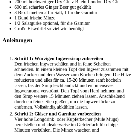
200
ml
hochwertiger Dry Gin
z.B. ein London Dry Gin
600
ml
scharfes Ginger Beer
gut gekühlt
3
Bio-Limetten
2 für Saft, 1 für die Garnitur
1
Bund
frische Minze
1/2
Salatgurke
optional, für die Garnitur
Große Eiswürfel
so viel wie benötigt
Anleitungen
Schritt 1: Würzigen Ingwersirup zubereiten
Den frischen Ingwer schälen und in feine Scheiben
schneiden. In einem kleinen Topf den Ingwer zusammen mit
dem Zucker und dem Wasser zum Kochen bringen. Die Hitze
reduzieren und alles für ca. 15-20 Minuten sanft köcheln
lassen, bis der Sirup leicht andickt und ein intensives
Ingweraroma verströmt. Den Topf vom Herd nehmen und
den Sirup weitere 15 Minuten ziehen lassen. Anschließend
durch ein feines Sieb gießen, um die Ingwerstücke zu
entfernen. Vollständig abkühlen lassen.
Schritt 2: Gläser und Garnitur vorbereiten
Vier hohe Longdrink- oder Kupferbecher (Mule Mugs)
bereitstellen und idealerweise im Gefrierfach für einige
Minuten vorkühlen. Die Minze waschen und