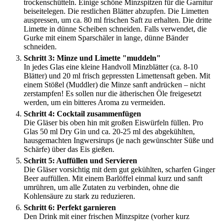
trockenschütteln. Einige schöne Minzspitzen für die Garnitur
beiseitelegen. Die restlichen Blätter abzupfen. Die Limetten
auspressen, um ca. 80 ml frischen Saft zu erhalten. Die dritte
Limette in dünne Scheiben schneiden. Falls verwendet, die
Gurke mit einem Sparschäler in lange, dünne Bänder
schneiden.
Schritt 3: Minze und Limette "muddeln"
In jedes Glas eine kleine Handvoll Minzblätter (ca. 8-10
Blätter) und 20 ml frisch gepressten Limettensaft geben. Mit
einem Stößel (Muddler) die Minze sanft andrücken – nicht
zerstampfen! Es sollen nur die ätherischen Öle freigesetzt
werden, um ein bitteres Aroma zu vermeiden.
Schritt 4: Cocktail zusammenfügen
Die Gläser bis oben hin mit großen Eiswürfeln füllen. Pro
Glas 50 ml Dry Gin und ca. 20-25 ml des abgekühlten,
hausgemachten Ingwersirups (je nach gewünschter Süße und
Schärfe) über das Eis gießen.
Schritt 5: Auffüllen und Servieren
Die Gläser vorsichtig mit dem gut gekühlten, scharfen Ginger
Beer auffüllen. Mit einem Barlöffel einmal kurz und sanft
umrühren, um alle Zutaten zu verbinden, ohne die
Kohlensäure zu stark zu reduzieren.
Schritt 6: Perfekt garnieren
Den Drink mit einer frischen Minzspitze (vorher kurz