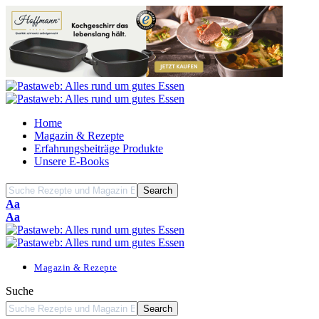
Home
Magazin & Rezepte
Erfahrungsbeiträge Produkte
Unsere E-Books
Font
Aa
Resizer
Font
Aa
Resizer
Magazin & Rezepte
Suche