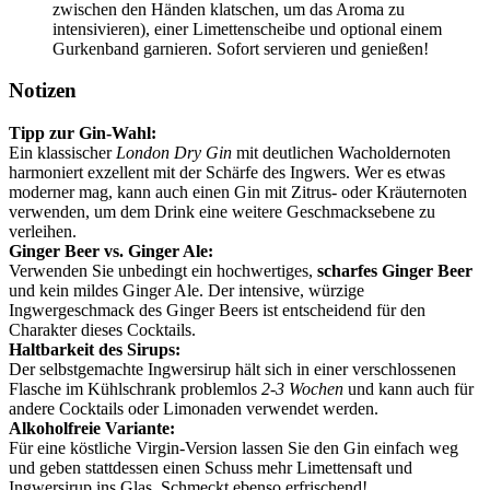
zwischen den Händen klatschen, um das Aroma zu
intensivieren), einer Limettenscheibe und optional einem
Gurkenband garnieren. Sofort servieren und genießen!
Notizen
Tipp zur Gin-Wahl:
Ein klassischer
London Dry Gin
mit deutlichen Wacholdernoten
harmoniert exzellent mit der Schärfe des Ingwers. Wer es etwas
moderner mag, kann auch einen Gin mit Zitrus- oder Kräuternoten
verwenden, um dem Drink eine weitere Geschmacksebene zu
verleihen.
Ginger Beer vs. Ginger Ale:
Verwenden Sie unbedingt ein hochwertiges,
scharfes Ginger Beer
und kein mildes Ginger Ale. Der intensive, würzige
Ingwergeschmack des Ginger Beers ist entscheidend für den
Charakter dieses Cocktails.
Haltbarkeit des Sirups:
Der selbstgemachte Ingwersirup hält sich in einer verschlossenen
Flasche im Kühlschrank problemlos
2-3 Wochen
und kann auch für
andere Cocktails oder Limonaden verwendet werden.
Alkoholfreie Variante:
Für eine köstliche Virgin-Version lassen Sie den Gin einfach weg
und geben stattdessen einen Schuss mehr Limettensaft und
Ingwersirup ins Glas. Schmeckt ebenso erfrischend!