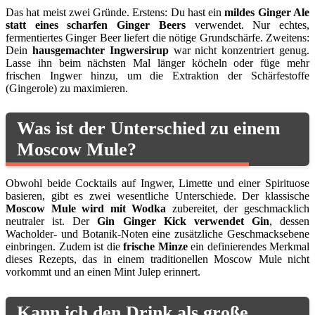
Das hat meist zwei Gründe. Erstens: Du hast ein
mildes Ginger Ale
statt eines scharfen Ginger Beers
verwendet. Nur echtes,
fermentiertes Ginger Beer liefert die nötige Grundschärfe. Zweitens:
Dein
hausgemachter Ingwersirup
war nicht konzentriert genug.
Lasse ihn beim nächsten Mal länger köcheln oder füge mehr
frischen Ingwer hinzu, um die Extraktion der Schärfestoffe
(Gingerole) zu maximieren.
Was ist der Unterschied zu einem
Moscow Mule?
Obwohl beide Cocktails auf Ingwer, Limette und einer Spirituose
basieren, gibt es zwei wesentliche Unterschiede. Der klassische
Moscow Mule wird mit Wodka
zubereitet, der geschmacklich
neutraler ist. Der
Gin Ginger Kick verwendet Gin
, dessen
Wacholder- und Botanik-Noten eine zusätzliche Geschmacksebene
einbringen. Zudem ist die
frische Minze
ein definierendes Merkmal
dieses Rezepts, das in einem traditionellen Moscow Mule nicht
vorkommt und an einen Mint Julep erinnert.
Kann ich den Drink als große