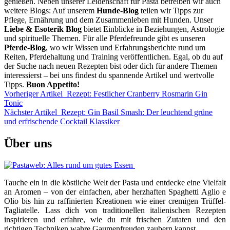
genießen. Neben unserer Leidenschaft für Pasta betreiben wir auch
weitere Blogs: Auf unserem
Hunde-Blog
teilen wir Tipps zur
Pflege, Ernährung und dem Zusammenleben mit Hunden. Unser
Liebe & Esoterik Blog
bietet Einblicke in Beziehungen, Astrologie
und spirituelle Themen. Für alle Pferdefreunde gibt es unseren
Pferde-Blog
, wo wir Wissen und Erfahrungsberichte rund um
Reiten, Pferdehaltung und Training veröffentlichen. Egal, ob du auf
der Suche nach neuen Rezepten bist oder dich für andere Themen
interessierst – bei uns findest du spannende Artikel und wertvolle
Tipps.
Buon Appetito!
Vorheriger Artikel
Rezept: Festlicher Cranberry Rosmarin Gin
Tonic
Nächster Artikel
Rezept: Gin Basil Smash: Der leuchtend grüne
und erfrischende Cocktail Klassiker
Über uns
Tauche ein in die köstliche Welt der Pasta und entdecke eine Vielfalt
an Aromen – von der einfachen, aber herzhaften Spaghetti Aglio e
Olio bis hin zu raffinierten Kreationen wie einer cremigen Trüffel-
Tagliatelle. Lass dich von traditionellen italienischen Rezepten
inspirieren und erfahre, wie du mit frischen Zutaten und den
richtigen Techniken wahre Gaumenfreuden zaubern kannst.