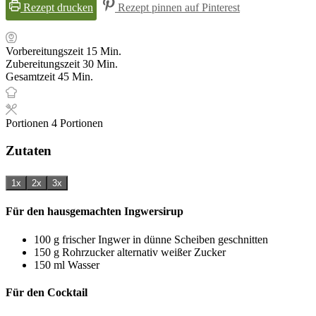
Rezept drucken
Rezept pinnen auf Pinterest
Minuten
Vorbereitungszeit
15
Min.
Minuten
Zubereitungszeit
30
Min.
Minuten
Gesamtzeit
45
Min.
Portionen
4
Portionen
Zutaten
1x
2x
3x
Für den hausgemachten Ingwersirup
100
g
frischer Ingwer
in dünne Scheiben geschnitten
150
g
Rohrzucker
alternativ weißer Zucker
150
ml
Wasser
Für den Cocktail