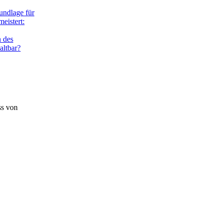
rundlage für
eistert:
 des
altbar?
ss von