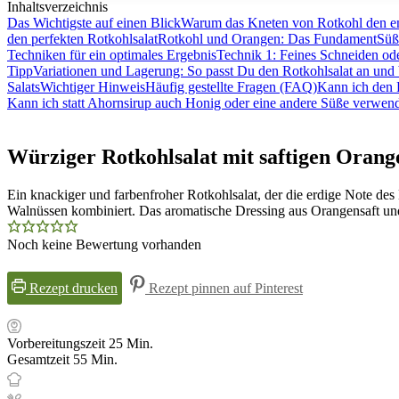
Inhaltsverzeichnis
Das Wichtigste auf einen Blick
Warum das Kneten von Rotkohl den en
den perfekten Rotkohlsalat
Rotkohl und Orangen: Das Fundament
Süß
Techniken für ein optimales Ergebnis
Technik 1: Feines Schneiden od
Tipp
Variationen und Lagerung: So passt Du den Rotkohlsalat an und b
Salats
Wichtiger Hinweis
Häufig gestellte Fragen (FAQ)
Kann ich den
Kann ich statt Ahornsirup auch Honig oder eine andere Süße verwen
Würziger Rotkohlsalat mit saftigen Oran
Ein knackiger und farbenfroher Rotkohlsalat, der die erdige Note de
Walnüssen kombiniert. Das aromatische Dressing aus Orangensaft un
Noch keine Bewertung vorhanden
Rezept drucken
Rezept pinnen auf Pinterest
Minuten
Vorbereitungszeit
25
Min.
Minuten
Gesamtzeit
55
Min.