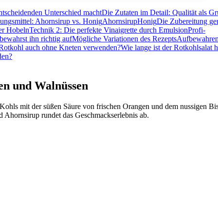
tscheidenden Unterschied macht
Die Zutaten im Detail: Qualität als G
ungsmittel: Ahornsirup vs. Honig
Ahornsirup
Honig
Die Zubereitung gem
er Hobeln
Technik 2: Die perfekte Vinaigrette durch Emulsion
Profi-
ewahrst ihn richtig auf
Mögliche Variationen des Rezepts
Aufbewahren
 Rotkohl auch ohne Kneten verwenden?
Wie lange ist der Rotkohlsalat h
den?
gen und Walnüssen
s Kohls mit der süßen Säure von frischen Orangen und dem nussigen Bi
d Ahornsirup rundet das Geschmackserlebnis ab.