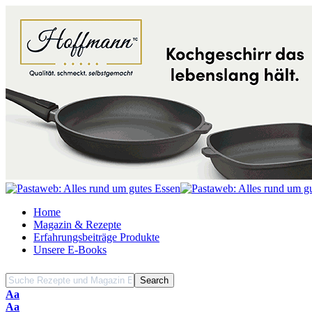
Home
Magazin & Rezepte
Erfahrungsbeiträge Produkte
Unsere E-Books
Font
Aa
Resizer
Font
Aa