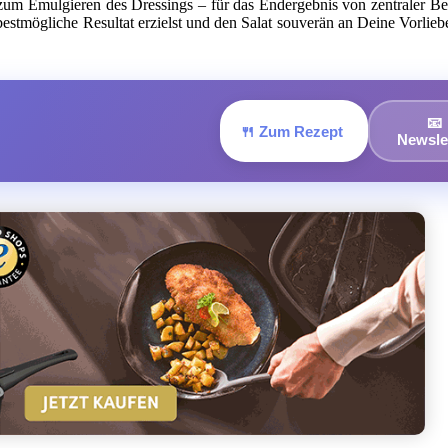
zum Emulgieren des Dressings – für das Endergebnis von zentraler Be
bestmögliche Resultat erzielst und den Salat souverän an Deine Vorlie
📧
🍴 Zum Rezept
Newsle