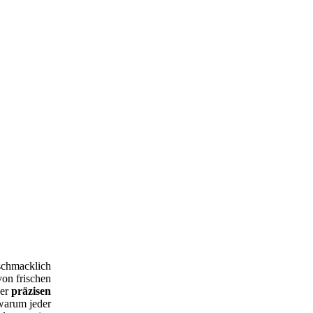
eschmacklich
von frischen
der
präzisen
 warum jeder