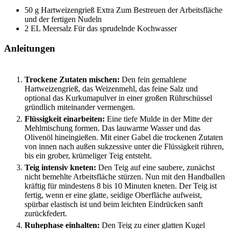
50
g
Hartweizengrieß Extra
Zum Bestreuen der Arbeitsfläche
und der fertigen Nudeln
2
EL
Meersalz
Für das sprudelnde Kochwasser
Anleitungen
Trockene Zutaten mischen:
Den fein gemahlene
Hartweizengrieß, das Weizenmehl, das feine Salz und
optional das Kurkumapulver in einer großen Rührschüssel
gründlich miteinander vermengen.
Flüssigkeit einarbeiten:
Eine tiefe Mulde in der Mitte der
Mehlmischung formen. Das lauwarme Wasser und das
Olivenöl hineingießen. Mit einer Gabel die trockenen Zutaten
von innen nach außen sukzessive unter die Flüssigkeit rühren,
bis ein grober, krümeliger Teig entsteht.
Teig intensiv kneten:
Den Teig auf eine saubere, zunächst
nicht bemehlte Arbeitsfläche stürzen. Nun mit den Handballen
kräftig für mindestens 8 bis 10 Minuten kneten. Der Teig ist
fertig, wenn er eine glatte, seidige Oberfläche aufweist,
spürbar elastisch ist und beim leichten Eindrücken sanft
zurückfedert.
Ruhephase einhalten:
Den Teig zu einer glatten Kugel