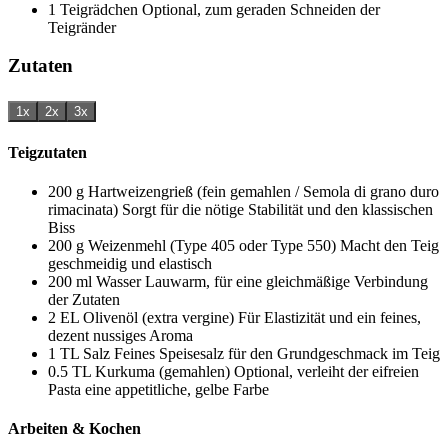
1 Teigrädchen
Optional, zum geraden Schneiden der
Teigränder
Zutaten
1x
2x
3x
Teigzutaten
200
g
Hartweizengrieß (fein gemahlen / Semola di grano duro
rimacinata)
Sorgt für die nötige Stabilität und den klassischen
Biss
200
g
Weizenmehl (Type 405 oder Type 550)
Macht den Teig
geschmeidig und elastisch
200
ml
Wasser
Lauwarm, für eine gleichmäßige Verbindung
der Zutaten
2
EL
Olivenöl (extra vergine)
Für Elastizität und ein feines,
dezent nussiges Aroma
1
TL
Salz
Feines Speisesalz für den Grundgeschmack im Teig
0.5
TL
Kurkuma (gemahlen)
Optional, verleiht der eifreien
Pasta eine appetitliche, gelbe Farbe
Arbeiten & Kochen