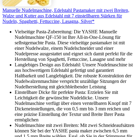
Manuelle Nudelmaschine, Edelstahl Pastamaker mit zwei Breiten,
Walze und Kutter aus Edelstahl mit 7 einstellbaren Stärken für
Nudeln, Spaghetti, Fettuccine, Lasagna, Silver*
Vielseitige Pasta-Zubereitung: Die YASHE Manuelle
Nudelmaschine QF-150 ist Ihre All-in-One-Lösung für
selbstgemachte Pasta. Diese vielseitige pastamaker ist mit
einer Nudelwalze, einem Nudelschneider und einer
Nudelpresse ausgestattet und eignet sich damit perfekt für die
Herstellung von Spaghetti, Fettuccine, Lasagne und mehr
Langlebiges Design aus Edelstahl: Unsere Nudelmaschine ist
aus hochwertigem Edelstahl gefertigt und garantiert
Haltbarkeit und Langlebigkeit. Die robuste Konstruktion der
Nudelwalzenmaschine verspricht unzählige Sitzungen der
Nudelherstellung mit gleichbleibender Leistung
Einstellbare Dicke für perfekte Pasta: Erzielen Sie mit
Leichtigkeit die gewünschte Nudeldicke. Unsere
Nudelmaschine verfügt über einen verstellbaren Knopf mit 7
Dickeneinstellungen, die von 0,5 mm bis 3 mm reichen und
eine präzise Einstellung der Textur und Breite Ihrer Pasta
ermöglichen
Nudelmaschine mit zwei Breiten: Mit zwei Schneideaufsätzen
können Sie bei der YASHE pasta maker zwischen 6,5 mm
und 1,5 mm Breite wählen. Egal, ob Sie in der Stimmung für