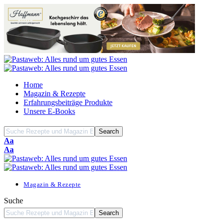
Home
Magazin & Rezepte
Erfahrungsbeiträge Produkte
Unsere E-Books
Font
Aa
Resizer
Font
Aa
Resizer
Magazin & Rezepte
Suche