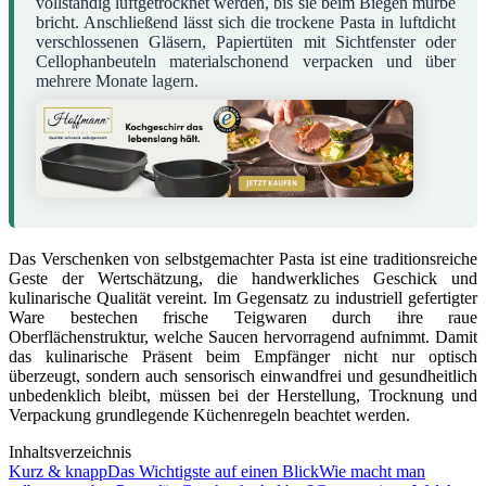
vollständig luftgetrocknet werden, bis sie beim Biegen mürbe
bricht. Anschließend lässt sich die trockene Pasta in luftdicht
verschlossenen Gläsern, Papiertüten mit Sichtfenster oder
Cellophanbeuteln materialschonend verpacken und über
mehrere Monate lagern.
Das Verschenken von selbstgemachter Pasta ist eine traditionsreiche
Geste der Wertschätzung, die handwerkliches Geschick und
kulinarische Qualität vereint. Im Gegensatz zu industriell gefertigter
Ware bestechen frische Teigwaren durch ihre raue
Oberflächenstruktur, welche Saucen hervorragend aufnimmt. Damit
das kulinarische Präsent beim Empfänger nicht nur optisch
überzeugt, sondern auch sensorisch einwandfrei und gesundheitlich
unbedenklich bleibt, müssen bei der Herstellung, Trocknung und
Verpackung grundlegende Küchenregeln beachtet werden.
Inhaltsverzeichnis
Kurz & knapp
Das Wichtigste auf einen Blick
Wie macht man