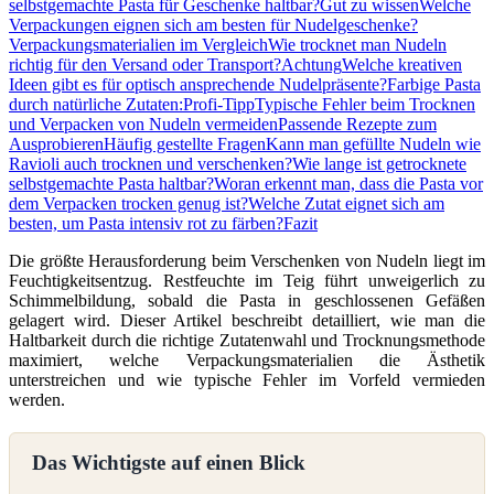
selbstgemachte Pasta für Geschenke haltbar?
Gut zu wissen
Welche
Verpackungen eignen sich am besten für Nudelgeschenke?
Verpackungsmaterialien im Vergleich
Wie trocknet man Nudeln
richtig für den Versand oder Transport?
Achtung
Welche kreativen
Ideen gibt es für optisch ansprechende Nudelpräsente?
Farbige Pasta
durch natürliche Zutaten:
Profi-Tipp
Typische Fehler beim Trocknen
und Verpacken von Nudeln vermeiden
Passende Rezepte zum
Ausprobieren
Häufig gestellte Fragen
Kann man gefüllte Nudeln wie
Ravioli auch trocknen und verschenken?
Wie lange ist getrocknete
selbstgemachte Pasta haltbar?
Woran erkennt man, dass die Pasta vor
dem Verpacken trocken genug ist?
Welche Zutat eignet sich am
besten, um Pasta intensiv rot zu färben?
Fazit
Die größte Herausforderung beim Verschenken von Nudeln liegt im
Feuchtigkeitsentzug. Restfeuchte im Teig führt unweigerlich zu
Schimmelbildung, sobald die Pasta in geschlossenen Gefäßen
gelagert wird. Dieser Artikel beschreibt detailliert, wie man die
Haltbarkeit durch die richtige Zutatenwahl und Trocknungsmethode
maximiert, welche Verpackungsmaterialien die Ästhetik
unterstreichen und wie typische Fehler im Vorfeld vermieden
werden.
Das Wichtigste auf einen Blick