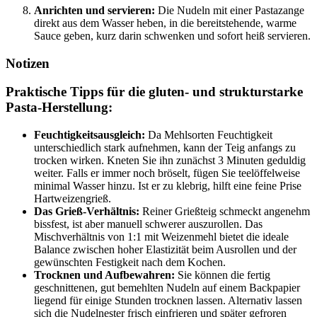
Anrichten und servieren:
Die Nudeln mit einer Pastazange
direkt aus dem Wasser heben, in die bereitstehende, warme
Sauce geben, kurz darin schwenken und sofort heiß servieren.
Notizen
Praktische Tipps für die gluten- und strukturstarke
Pasta-Herstellung:
Feuchtigkeitsausgleich:
Da Mehlsorten Feuchtigkeit
unterschiedlich stark aufnehmen, kann der Teig anfangs zu
trocken wirken. Kneten Sie ihn zunächst 3 Minuten geduldig
weiter. Falls er immer noch bröselt, fügen Sie teelöffelweise
minimal Wasser hinzu. Ist er zu klebrig, hilft eine feine Prise
Hartweizengrieß.
Das Grieß-Verhältnis:
Reiner Grießteig schmeckt angenehm
bissfest, ist aber manuell schwerer auszurollen. Das
Mischverhältnis von 1:1 mit Weizenmehl bietet die ideale
Balance zwischen hoher Elastizität beim Ausrollen und der
gewünschten Festigkeit nach dem Kochen.
Trocknen und Aufbewahren:
Sie können die fertig
geschnittenen, gut bemehlten Nudeln auf einem Backpapier
liegend für einige Stunden trocknen lassen. Alternativ lassen
sich die Nudelnester frisch einfrieren und später gefroren