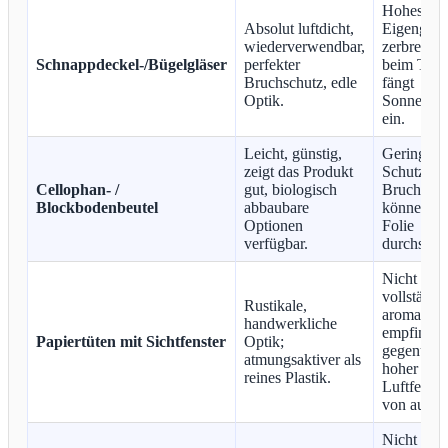
Hohes
Absolut luftdicht,
Eigengewi
wiederverwendbar,
zerbrechli
Schnappdeckel-/Bügelgläser
perfekter
beim Trans
Bruchschutz, edle
fängt
Optik.
Sonnenlic
ein.
Leicht, günstig,
Geringer
zeigt das Produkt
Schutz vo
Cellophan- /
gut, biologisch
Bruch, Nu
Blockbodenbeutel
abbaubare
können di
Optionen
Folie
verfügbar.
durchstoß
Nicht
vollständi
Rustikale,
aromadich
handwerkliche
empfindli
Papiertüten mit Sichtfenster
Optik;
gegenüber
atmungsaktiver als
hoher
reines Plastik.
Luftfeucht
von außen
Nicht