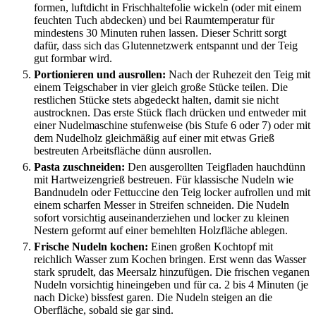
formen, luftdicht in Frischhaltefolie wickeln (oder mit einem
feuchten Tuch abdecken) und bei Raumtemperatur für
mindestens 30 Minuten ruhen lassen. Dieser Schritt sorgt
dafür, dass sich das Glutennetzwerk entspannt und der Teig
gut formbar wird.
Portionieren und ausrollen:
Nach der Ruhezeit den Teig mit
einem Teigschaber in vier gleich große Stücke teilen. Die
restlichen Stücke stets abgedeckt halten, damit sie nicht
austrocknen. Das erste Stück flach drücken und entweder mit
einer Nudelmaschine stufenweise (bis Stufe 6 oder 7) oder mit
dem Nudelholz gleichmäßig auf einer mit etwas Grieß
bestreuten Arbeitsfläche dünn ausrollen.
Pasta zuschneiden:
Den ausgerollten Teigfladen hauchdünn
mit Hartweizengrieß bestreuen. Für klassische Nudeln wie
Bandnudeln oder Fettuccine den Teig locker aufrollen und mit
einem scharfen Messer in Streifen schneiden. Die Nudeln
sofort vorsichtig auseinanderziehen und locker zu kleinen
Nestern geformt auf einer bemehlten Holzfläche ablegen.
Frische Nudeln kochen:
Einen großen Kochtopf mit
reichlich Wasser zum Kochen bringen. Erst wenn das Wasser
stark sprudelt, das Meersalz hinzufügen. Die frischen veganen
Nudeln vorsichtig hineingeben und für ca. 2 bis 4 Minuten (je
nach Dicke) bissfest garen. Die Nudeln steigen an die
Oberfläche, sobald sie gar sind.