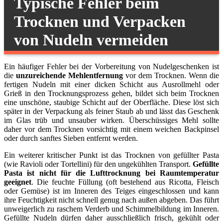
Typische Fehler beim
Trocknen und Verpacken
von Nudeln vermeiden
Ein häufiger Fehler bei der Vorbereitung von Nudelgeschenken ist
die
unzureichende Mehlentfernung
vor dem Trocknen. Wenn die
fertigen Nudeln mit einer dicken Schicht aus Ausrollmehl oder
Grieß in den Trocknungsprozess gehen, bildet sich beim Trocknen
eine unschöne, staubige Schicht auf der Oberfläche. Diese löst sich
später in der Verpackung als feiner Staub ab und lässt das Geschenk
im Glas trüb und unsauber wirken. Überschüssiges Mehl sollte
daher vor dem Trocknen vorsichtig mit einem weichen Backpinsel
oder durch sanftes Sieben entfernt werden.
Ein weiterer kritischer Punkt ist das Trocknen von gefüllter Pasta
(wie Ravioli oder Tortellini) für den ungekühlten Transport.
Gefüllte
Pasta ist nicht für die Lufttrocknung bei Raumtemperatur
geeignet
. Die feuchte Füllung (oft bestehend aus Ricotta, Fleisch
oder Gemüse) ist im Inneren des Teiges eingeschlossen und kann
ihre Feuchtigkeit nicht schnell genug nach außen abgeben. Das führt
unweigerlich zu raschem Verderb und Schimmelbildung im Inneren.
Gefüllte Nudeln dürfen daher ausschließlich frisch, gekühlt oder