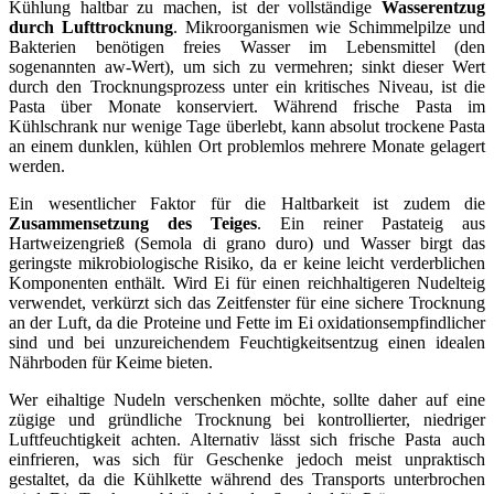
Kühlung haltbar zu machen, ist der vollständige
Wasserentzug
durch Lufttrocknung
. Mikroorganismen wie Schimmelpilze und
Bakterien benötigen freies Wasser im Lebensmittel (den
sogenannten aw-Wert), um sich zu vermehren; sinkt dieser Wert
durch den Trocknungsprozess unter ein kritisches Niveau, ist die
Pasta über Monate konserviert. Während frische Pasta im
Kühlschrank nur wenige Tage überlebt, kann absolut trockene Pasta
an einem dunklen, kühlen Ort problemlos mehrere Monate gelagert
werden.
Ein wesentlicher Faktor für die Haltbarkeit ist zudem die
Zusammensetzung des Teiges
. Ein reiner Pastateig aus
Hartweizengrieß (Semola di grano duro) und Wasser birgt das
geringste mikrobiologische Risiko, da er keine leicht verderblichen
Komponenten enthält. Wird Ei für einen reichhaltigeren Nudelteig
verwendet, verkürzt sich das Zeitfenster für eine sichere Trocknung
an der Luft, da die Proteine und Fette im Ei oxidationsempfindlicher
sind und bei unzureichendem Feuchtigkeitsentzug einen idealen
Nährboden für Keime bieten.
Wer eihaltige Nudeln verschenken möchte, sollte daher auf eine
zügige und gründliche Trocknung bei kontrollierter, niedriger
Luftfeuchtigkeit achten. Alternativ lässt sich frische Pasta auch
einfrieren, was sich für Geschenke jedoch meist unpraktisch
gestaltet, da die Kühlkette während des Transports unterbrochen