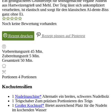
Ein gelingsicheres Grundrezept für selbstgemachte vegane Nudeln
aus Hartweizengrieß und Mehl. Der Teig lässt sich unkompliziert
verarbeiten, ist elastisch und sorgt für den klassischen Al-dente-Biss
ganz ohne Ei.
Noch keine Bewertung vorhanden
Rezept drucken
Rezept pinnen auf Pinterest
Minuten
Vorbereitungszeit
45
Min.
Minuten
Zubereitungszeit
5
Min.
Minuten
Gesamtzeit
50
Min.
Portionen
4
Portionen
Kochutensilien
1
Nudelmaschine*
Alternativ ein breites, schweres Nudelholz
1 Teigschaber
Zum präzisen Portionieren des Teigs
1
Großer Kochtopf*
Bietet ausreichend Platz für die Nudeln
im kochenden Wasser