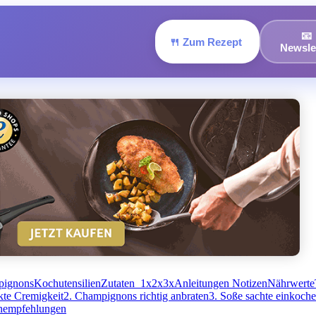
📧
🍴 Zum Rezept
Newsle
pignons
Kochutensilien
Zutaten 1x2x3x
Anleitungen
Notizen
Nährwerte
kte Cremigkeit
2. Champignons richtig anbraten
3. Soße sachte einkoch
inempfehlungen