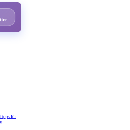
tter
Tipps für
en