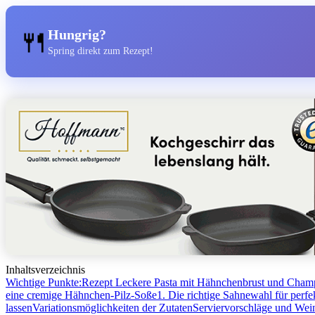
🍴
Hungrig?
Spring direkt zum Rezept!
Inhaltsverzeichnis
Wichtige Punkte:
Rezept Leckere Pasta mit Hähnchenbrust und Cham
eine cremige Hähnchen-Pilz-Soße
1. Die richtige Sahnewahl für perfe
lassen
Variationsmöglichkeiten der Zutaten
Serviervorschläge und We