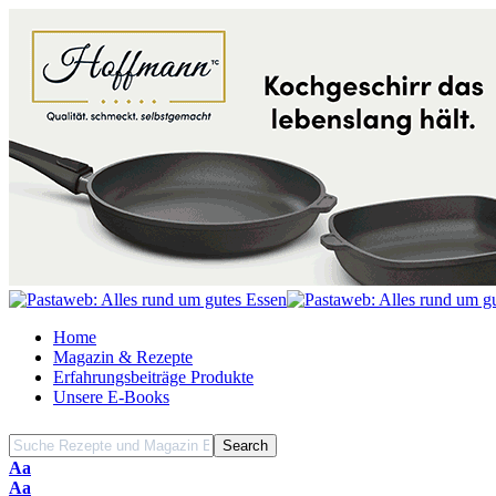
Home
Magazin & Rezepte
Erfahrungsbeiträge Produkte
Unsere E-Books
Font
Aa
Resizer
Font
Aa