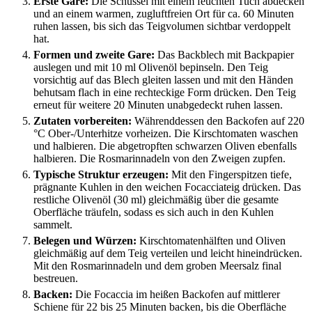
Erste Gare:
Die Schüssel mit einem feuchten Tuch abdecken
und an einem warmen, zugluftfreien Ort für ca. 60 Minuten
ruhen lassen, bis sich das Teigvolumen sichtbar verdoppelt
hat.
Formen und zweite Gare:
Das Backblech mit Backpapier
auslegen und mit 10 ml Olivenöl bepinseln. Den Teig
vorsichtig auf das Blech gleiten lassen und mit den Händen
behutsam flach in eine rechteckige Form drücken. Den Teig
erneut für weitere 20 Minuten unabgedeckt ruhen lassen.
Zutaten vorbereiten:
Währenddessen den Backofen auf 220
°C Ober-/Unterhitze vorheizen. Die Kirschtomaten waschen
und halbieren. Die abgetropften schwarzen Oliven ebenfalls
halbieren. Die Rosmarinnadeln von den Zweigen zupfen.
Typische Struktur erzeugen:
Mit den Fingerspitzen tiefe,
prägnante Kuhlen in den weichen Focacciateig drücken. Das
restliche Olivenöl (30 ml) gleichmäßig über die gesamte
Oberfläche träufeln, sodass es sich auch in den Kuhlen
sammelt.
Belegen und Würzen:
Kirschtomatenhälften und Oliven
gleichmäßig auf dem Teig verteilen und leicht hineindrücken.
Mit den Rosmarinnadeln und dem groben Meersalz final
bestreuen.
Backen:
Die Focaccia im heißen Backofen auf mittlerer
Schiene für 22 bis 25 Minuten backen, bis die Oberfläche