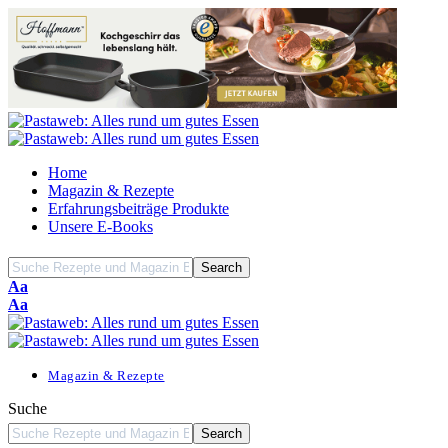
Home
Magazin & Rezepte
Erfahrungsbeiträge Produkte
Unsere E-Books
Font
Aa
Resizer
Font
Aa
Resizer
Magazin & Rezepte
Suche