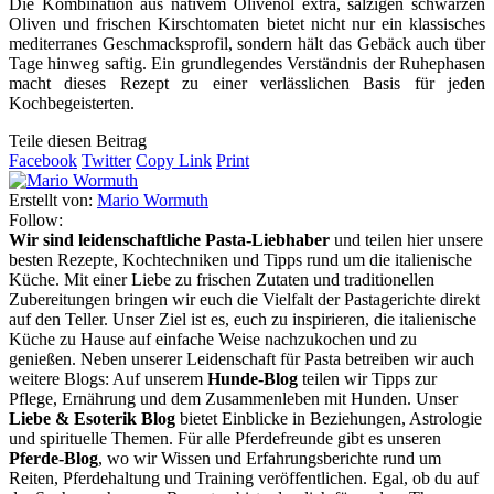
Die Kombination aus nativem Olivenöl extra, salzigen schwarzen
Oliven und frischen Kirschtomaten bietet nicht nur ein klassisches
mediterranes Geschmacksprofil, sondern hält das Gebäck auch über
Tage hinweg saftig. Ein grundlegendes Verständnis der Ruhephasen
macht dieses Rezept zu einer verlässlichen Basis für jeden
Kochbegeisterten.
Teile diesen Beitrag
Facebook
Twitter
Copy Link
Print
Erstellt von:
Mario Wormuth
Follow:
Wir sind leidenschaftliche Pasta-Liebhaber
und teilen hier unsere
besten Rezepte, Kochtechniken und Tipps rund um die italienische
Küche. Mit einer Liebe zu frischen Zutaten und traditionellen
Zubereitungen bringen wir euch die Vielfalt der Pastagerichte direkt
auf den Teller. Unser Ziel ist es, euch zu inspirieren, die italienische
Küche zu Hause auf einfache Weise nachzukochen und zu
genießen. Neben unserer Leidenschaft für Pasta betreiben wir auch
weitere Blogs: Auf unserem
Hunde-Blog
teilen wir Tipps zur
Pflege, Ernährung und dem Zusammenleben mit Hunden. Unser
Liebe & Esoterik Blog
bietet Einblicke in Beziehungen, Astrologie
und spirituelle Themen. Für alle Pferdefreunde gibt es unseren
Pferde-Blog
, wo wir Wissen und Erfahrungsberichte rund um
Reiten, Pferdehaltung und Training veröffentlichen. Egal, ob du auf