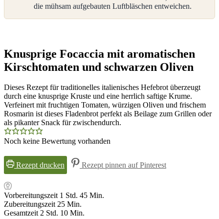
die mühsam aufgebauten Luftbläschen entweichen.
Knusprige Focaccia mit aromatischen
Kirschtomaten und schwarzen Oliven
Dieses Rezept für traditionelles italienisches Hefebrot überzeugt
durch eine knusprige Kruste und eine herrlich saftige Krume.
Verfeinert mit fruchtigen Tomaten, würzigen Oliven und frischem
Rosmarin ist dieses Fladenbrot perfekt als Beilage zum Grillen oder
als pikanter Snack für zwischendurch.
Noch keine Bewertung vorhanden
Rezept drucken
Rezept pinnen auf Pinterest
Stunde
Minuten
Vorbereitungszeit
1
Std.
45
Min.
Minuten
Zubereitungszeit
25
Min.
Stunden
Minuten
Gesamtzeit
2
Std.
10
Min.