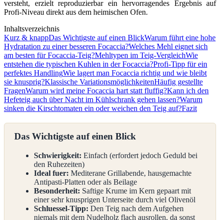
versteht, erzielt reproduzierbar ein hervorragendes Ergebnis auf
Profi-Niveau direkt aus dem heimischen Ofen.
Inhaltsverzeichnis
Kurz & knapp
Das Wichtigste auf einen Blick
Warum führt eine hohe
Hydratation zu einer besseren Focaccia?
Welches Mehl eignet sich
am besten für Focaccia-Teig?
Mehltypen im Teig-Vergleich
Wie
entstehen die typischen Kuhlen in der Focaccia?
Profi-Tipp für ein
perfektes Handling
Wie lagert man Focaccia richtig und wie bleibt
sie knusprig?
Klassische Variationsmöglichkeiten
Häufig gestellte
Fragen
Warum wird meine Focaccia hart statt fluffig?
Kann ich den
Hefeteig auch über Nacht im Kühlschrank gehen lassen?
Warum
sinken die Kirschtomaten ein oder weichen den Teig auf?
Fazit
Das Wichtigste auf einen Blick
Schwierigkeit:
Einfach (erfordert jedoch Geduld bei
den Ruhezeiten)
Ideal fuer:
Mediterane Grillabende, hausgemachte
Antipasti-Platten oder als Beilage
Besonderheit:
Saftige Krume im Kern gepaart mit
einer sehr knusprigen Unterseite durch viel Olivenöl
Schluessel-Tipp:
Den Teig nach dem Aufgehen
niemals mit dem Nudelholz flach ausrollen, da sonst