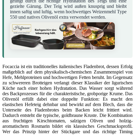
gelingt durch die richtige Hydratation des Teigs und eine
gezielte Gärung. Der Teig wird außen knusprig und bleibt
innen saftig und luftig, wenn hochwertiges Weizenmehl Type
550 und natives Olivenöl extra verwendet werden.
Focaccia ist ein traditionelles italienisches Fladenbrot, dessen Erfolg
maßgeblich auf dem physikalisch-chemischen Zusammenspiel von
Hefe, Mehlproteinen und hochwertigen Fetten beruht. Im Gegensatz
zu schwereren Brotteigen verlangt dieser Klassiker der ligurischen
Küche nach einer hohen Hydratation. Das Wasser sorgt während
des Backprozesses für die charakteristische, grobporige Krume. Das
Olivenöl erfüllt dabei eine doppelte Funktion: Es macht den
elastischen Hefeteig dehnbar und bewirkt auf dem Blech, dass die
Unterseite des Fladenbrotes beim Backen leicht frittiert wird.
Dadurch entsteht die typische, goldbraune Kruste. Die Kombination
aus fruchtigen Kirschtomaten, salzigen Oliven und holzig-
aromatischem Rosmarin bildet ein klassisches Geschmacksprofil.
Wer das Prinzip hinter der Stückgare und das richtige Timing