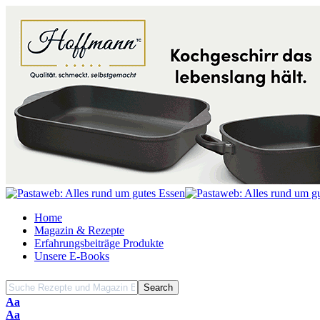
Home
Magazin & Rezepte
Erfahrungsbeiträge Produkte
Unsere E-Books
Font
Aa
Resizer
Font
Aa