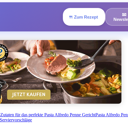
📧
🍴 Zum Rezept
Newsle
e
Zutaten für das perfekte Pasta Alfredo Penne Gericht
Pasta Alfredo Pe
Serviervorschläge