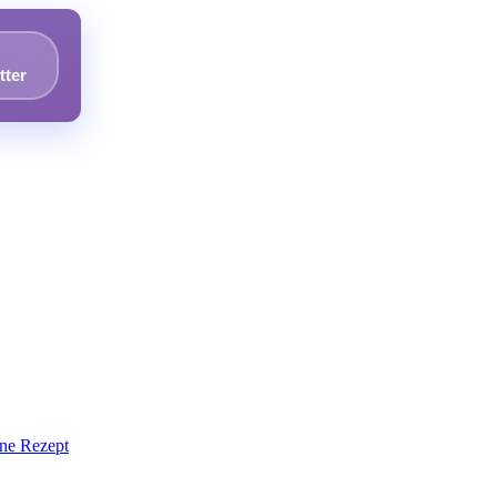
tter
nne Rezept