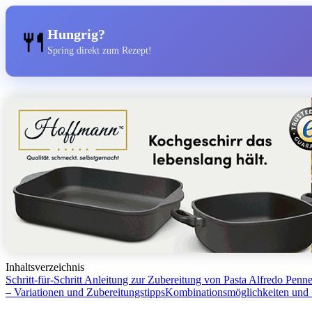
🍴
Hungrig?
Spring direkt zum Rezept!
Inhaltsverzeichnis
Schritt-für-Schritt Anleitung zur Zubereitung von Pasta Alfredo Penn
– Variationen und Zubereitungstipps
Kombinationsmöglichkeiten und 