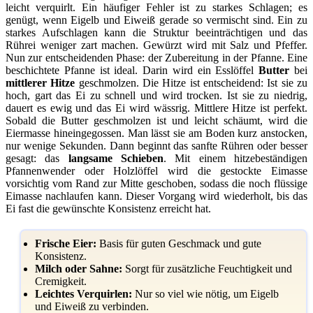
leicht verquirlt. Ein häufiger Fehler ist zu starkes Schlagen; es
genügt, wenn Eigelb und Eiweiß gerade so vermischt sind. Ein zu
starkes Aufschlagen kann die Struktur beeinträchtigen und das
Rührei weniger zart machen. Gewürzt wird mit Salz und Pfeffer.
Nun zur entscheidenden Phase: der Zubereitung in der Pfanne. Eine
beschichtete Pfanne ist ideal. Darin wird ein Esslöffel
Butter
bei
mittlerer Hitze
geschmolzen. Die Hitze ist entscheidend: Ist sie zu
hoch, gart das Ei zu schnell und wird trocken. Ist sie zu niedrig,
dauert es ewig und das Ei wird wässrig. Mittlere Hitze ist perfekt.
Sobald die Butter geschmolzen ist und leicht schäumt, wird die
Eiermasse hineingegossen. Man lässt sie am Boden kurz anstocken,
nur wenige Sekunden. Dann beginnt das sanfte Rühren oder besser
gesagt: das
langsame Schieben
. Mit einem hitzebeständigen
Pfannenwender oder Holzlöffel wird die gestockte Eimasse
vorsichtig vom Rand zur Mitte geschoben, sodass die noch flüssige
Eimasse nachlaufen kann. Dieser Vorgang wird wiederholt, bis das
Ei fast die gewünschte Konsistenz erreicht hat.
Frische Eier:
Basis für guten Geschmack und gute
Konsistenz.
Milch oder Sahne:
Sorgt für zusätzliche Feuchtigkeit und
Cremigkeit.
Leichtes Verquirlen:
Nur so viel wie nötig, um Eigelb
und Eiweiß zu verbinden.