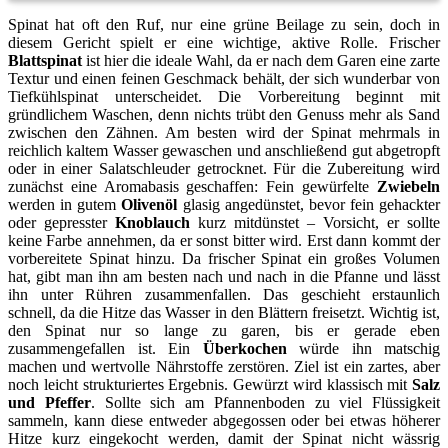
Spinat hat oft den Ruf, nur eine grüne Beilage zu sein, doch in
diesem Gericht spielt er eine wichtige, aktive Rolle. Frischer
Blattspinat
ist hier die ideale Wahl, da er nach dem Garen eine zarte
Textur und einen feinen Geschmack behält, der sich wunderbar von
Tiefkühlspinat unterscheidet. Die Vorbereitung beginnt mit
gründlichem Waschen, denn nichts trübt den Genuss mehr als Sand
zwischen den Zähnen. Am besten wird der Spinat mehrmals in
reichlich kaltem Wasser gewaschen und anschließend gut abgetropft
oder in einer Salatschleuder getrocknet. Für die Zubereitung wird
zunächst eine Aromabasis geschaffen: Fein gewürfelte
Zwiebeln
werden in gutem
Olivenöl
glasig angedünstet, bevor fein gehackter
oder gepresster
Knoblauch
kurz mitdünstet – Vorsicht, er sollte
keine Farbe annehmen, da er sonst bitter wird. Erst dann kommt der
vorbereitete Spinat hinzu. Da frischer Spinat ein großes Volumen
hat, gibt man ihn am besten nach und nach in die Pfanne und lässt
ihn unter Rühren zusammenfallen. Das geschieht erstaunlich
schnell, da die Hitze das Wasser in den Blättern freisetzt. Wichtig ist,
den Spinat nur so lange zu garen, bis er gerade eben
zusammengefallen ist. Ein
Überkochen
würde ihn matschig
machen und wertvolle Nährstoffe zerstören. Ziel ist ein zartes, aber
noch leicht strukturiertes Ergebnis. Gewürzt wird klassisch mit
Salz
und Pfeffer
. Sollte sich am Pfannenboden zu viel Flüssigkeit
sammeln, kann diese entweder abgegossen oder bei etwas höherer
Hitze kurz eingekocht werden, damit der Spinat nicht wässrig