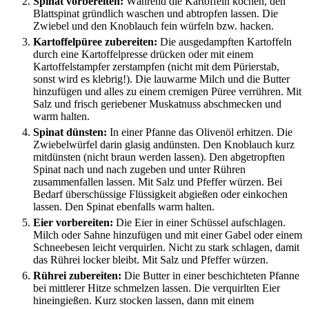
Spinat vorbereiten:
Während die Kartoffeln kochen, den
Blattspinat gründlich waschen und abtropfen lassen. Die
Zwiebel und den Knoblauch fein würfeln bzw. hacken.
Kartoffelpüree zubereiten:
Die ausgedampften Kartoffeln
durch eine Kartoffelpresse drücken oder mit einem
Kartoffelstampfer zerstampfen (nicht mit dem Pürierstab,
sonst wird es klebrig!). Die lauwarme Milch und die Butter
hinzufügen und alles zu einem cremigen Püree verrühren. Mit
Salz und frisch geriebener Muskatnuss abschmecken und
warm halten.
Spinat dünsten:
In einer Pfanne das Olivenöl erhitzen. Die
Zwiebelwürfel darin glasig andünsten. Den Knoblauch kurz
mitdünsten (nicht braun werden lassen). Den abgetropften
Spinat nach und nach zugeben und unter Rühren
zusammenfallen lassen. Mit Salz und Pfeffer würzen. Bei
Bedarf überschüssige Flüssigkeit abgießen oder einkochen
lassen. Den Spinat ebenfalls warm halten.
Eier vorbereiten:
Die Eier in einer Schüssel aufschlagen.
Milch oder Sahne hinzufügen und mit einer Gabel oder einem
Schneebesen leicht verquirlen. Nicht zu stark schlagen, damit
das Rührei locker bleibt. Mit Salz und Pfeffer würzen.
Rührei zubereiten:
Die Butter in einer beschichteten Pfanne
bei mittlerer Hitze schmelzen lassen. Die verquirlten Eier
hineingießen. Kurz stocken lassen, dann mit einem