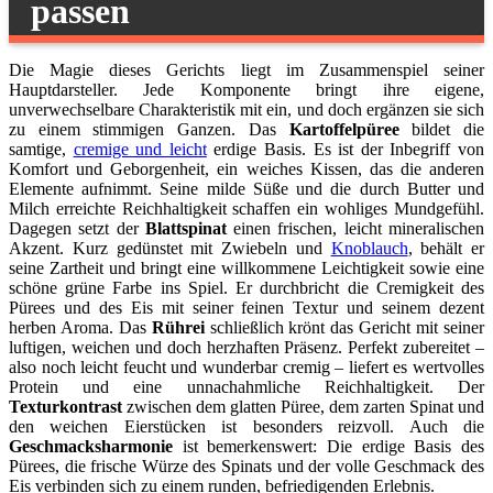
passen
Die Magie dieses Gerichts liegt im Zusammenspiel seiner
Hauptdarsteller. Jede Komponente bringt ihre eigene,
unverwechselbare Charakteristik mit ein, und doch ergänzen sie sich
zu einem stimmigen Ganzen. Das
Kartoffelpüree
bildet die
samtige,
cremige und leicht
erdige Basis. Es ist der Inbegriff von
Komfort und Geborgenheit, ein weiches Kissen, das die anderen
Elemente aufnimmt. Seine milde Süße und die durch Butter und
Milch erreichte Reichhaltigkeit schaffen ein wohliges Mundgefühl.
Dagegen setzt der
Blattspinat
einen frischen, leicht mineralischen
Akzent. Kurz gedünstet mit Zwiebeln und
Knoblauch
, behält er
seine Zartheit und bringt eine willkommene Leichtigkeit sowie eine
schöne grüne Farbe ins Spiel. Er durchbricht die Cremigkeit des
Pürees und des Eis mit seiner feinen Textur und seinem dezent
herben Aroma. Das
Rührei
schließlich krönt das Gericht mit seiner
luftigen, weichen und doch herzhaften Präsenz. Perfekt zubereitet –
also noch leicht feucht und wunderbar cremig – liefert es wertvolles
Protein und eine unnachahmliche Reichhaltigkeit. Der
Texturkontrast
zwischen dem glatten Püree, dem zarten Spinat und
den weichen Eierstücken ist besonders reizvoll. Auch die
Geschmacksharmonie
ist bemerkenswert: Die erdige Basis des
Pürees, die frische Würze des Spinats und der volle Geschmack des
Eis verbinden sich zu einem runden, befriedigenden Erlebnis.