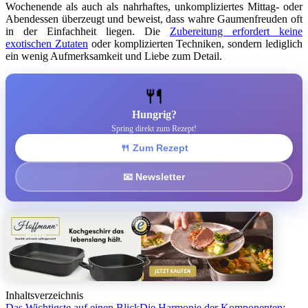
Wochenende als auch als nahrhaftes, unkompliziertes Mittag- oder
Abendessen überzeugt und beweist, dass wahre Gaumenfreuden oft
in der Einfachheit liegen. Die
Zubereitung erfordert keine
exotischen Zutaten
oder komplizierten Techniken, sondern lediglich
ein wenig Aufmerksamkeit und Liebe zum Detail.
🍴
Hungrig?
Spring direkt zum Rezept!
🍴 Zum Rezept
📧 Newsletter
Inhaltsverzeichnis
Das Wichtigste auf einen Blick
Die Harmonie der Komponenten: