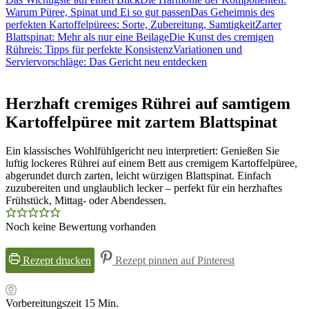
Warum Püree, Spinat und Ei so gut passen
Das Geheimnis des
perfekten Kartoffelpürees: Sorte, Zubereitung, Samtigkeit
Zarter
Blattspinat: Mehr als nur eine Beilage
Die Kunst des cremigen
Rühreis: Tipps für perfekte Konsistenz
Variationen und
Serviervorschläge: Das Gericht neu entdecken
Herzhaft cremiges Rührei auf samtigem
Kartoffelpüree mit zartem Blattspinat
Ein klassisches Wohlfühlgericht neu interpretiert: Genießen Sie
luftig lockeres Rührei auf einem Bett aus cremigem Kartoffelpüree,
abgerundet durch zarten, leicht würzigen Blattspinat. Einfach
zuzubereiten und unglaublich lecker – perfekt für ein herzhaftes
Frühstück, Mittag- oder Abendessen.
Noch keine Bewertung vorhanden
Rezept drucken
Rezept pinnen auf Pinterest
Minuten
Vorbereitungszeit
15
Min.