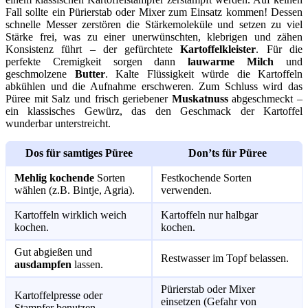
Fall sollte ein Pürierstab oder Mixer zum Einsatz kommen! Dessen
schnelle Messer zerstören die Stärkemoleküle und setzen zu viel
Stärke frei, was zu einer unerwünschten, klebrigen und zähen
Konsistenz führt – der gefürchtete
Kartoffelkleister
. Für die
perfekte Cremigkeit sorgen dann
lauwarme Milch
und
geschmolzene
Butter
. Kalte Flüssigkeit würde die Kartoffeln
abkühlen und die Aufnahme erschweren. Zum Schluss wird das
Püree mit Salz und frisch geriebener
Muskatnuss
abgeschmeckt –
ein klassisches Gewürz, das den Geschmack der Kartoffel
wunderbar unterstreicht.
Dos für samtiges Püree
Don’ts für Püree
Mehlig kochende
Sorten
Festkochende Sorten
wählen (z.B. Bintje, Agria).
verwenden.
Kartoffeln wirklich weich
Kartoffeln nur halbgar
kochen.
kochen.
Gut abgießen und
Restwasser im Topf belassen.
ausdampfen
lassen.
Pürierstab oder Mixer
Kartoffelpresse oder
einsetzen (Gefahr von
Stampfer benutzen.