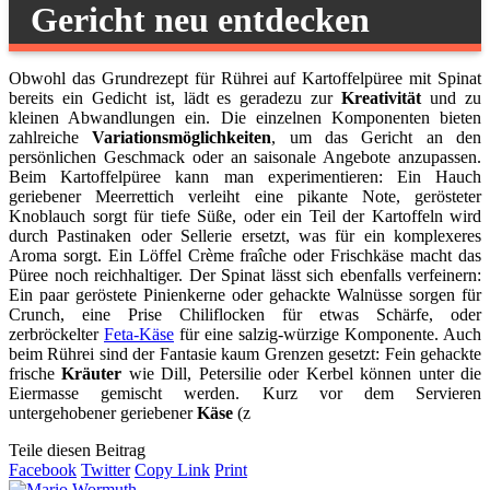
Gericht neu entdecken
Obwohl das Grundrezept für Rührei auf Kartoffelpüree mit Spinat
bereits ein Gedicht ist, lädt es geradezu zur
Kreativität
und zu
kleinen Abwandlungen ein. Die einzelnen Komponenten bieten
zahlreiche
Variationsmöglichkeiten
, um das Gericht an den
persönlichen Geschmack oder an saisonale Angebote anzupassen.
Beim Kartoffelpüree kann man experimentieren: Ein Hauch
geriebener Meerrettich verleiht eine pikante Note, gerösteter
Knoblauch sorgt für tiefe Süße, oder ein Teil der Kartoffeln wird
durch Pastinaken oder Sellerie ersetzt, was für ein komplexeres
Aroma sorgt. Ein Löffel Crème fraîche oder Frischkäse macht das
Püree noch reichhaltiger. Der Spinat lässt sich ebenfalls verfeinern:
Ein paar geröstete Pinienkerne oder gehackte Walnüsse sorgen für
Crunch, eine Prise Chiliflocken für etwas Schärfe, oder
zerbröckelter
Feta-Käse
für eine salzig-würzige Komponente. Auch
beim Rührei sind der Fantasie kaum Grenzen gesetzt: Fein gehackte
frische
Kräuter
wie Dill, Petersilie oder Kerbel können unter die
Eiermasse gemischt werden. Kurz vor dem Servieren
untergehobener geriebener
Käse
(z
Teile diesen Beitrag
Facebook
Twitter
Copy Link
Print