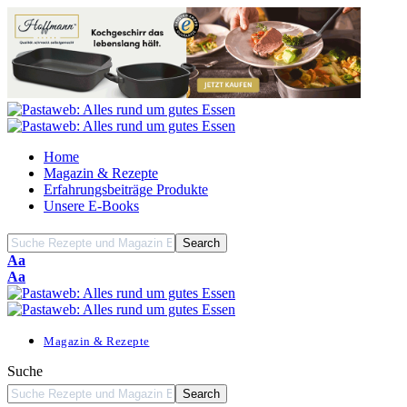
Home
Magazin & Rezepte
Erfahrungsbeiträge Produkte
Unsere E-Books
Font
Aa
Resizer
Font
Aa
Resizer
Magazin & Rezepte
Suche