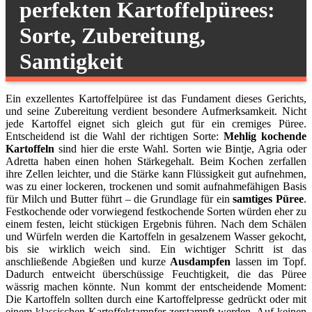
perfekten Kartoffelpürees:
Sorte, Zubereitung,
Samtigkeit
Ein exzellentes Kartoffelpüree ist das Fundament dieses Gerichts,
und seine Zubereitung verdient besondere Aufmerksamkeit. Nicht
jede Kartoffel eignet sich gleich gut für ein cremiges Püree.
Entscheidend ist die Wahl der richtigen Sorte:
Mehlig kochende
Kartoffeln
sind hier die erste Wahl. Sorten wie Bintje, Agria oder
Adretta haben einen hohen Stärkegehalt. Beim Kochen zerfallen
ihre Zellen leichter, und die Stärke kann Flüssigkeit gut aufnehmen,
was zu einer lockeren, trockenen und somit aufnahmefähigen Basis
für Milch und Butter führt – die Grundlage für ein
samtiges Püree
.
Festkochende oder vorwiegend festkochende Sorten würden eher zu
einem festen, leicht stückigen Ergebnis führen. Nach dem Schälen
und Würfeln werden die Kartoffeln in gesalzenem Wasser gekocht,
bis sie wirklich weich sind. Ein wichtiger Schritt ist das
anschließende Abgießen und kurze
Ausdampfen
lassen im Topf.
Dadurch entweicht überschüssige Feuchtigkeit, die das Püree
wässrig machen könnte. Nun kommt der entscheidende Moment:
Die Kartoffeln sollten durch eine Kartoffelpresse gedrückt oder mit
einem klassischen Kartoffelstampfer zerstampft werden. Auf keinen