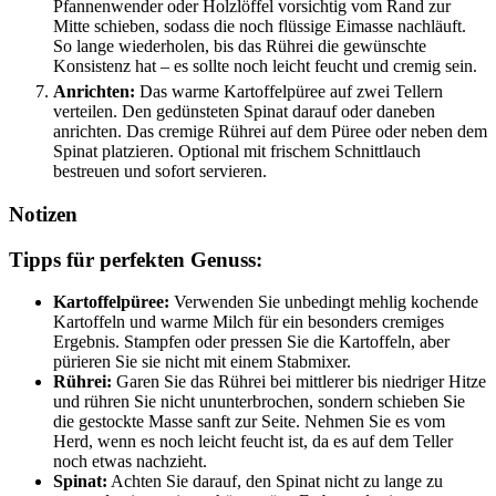
Pfannenwender oder Holzlöffel vorsichtig vom Rand zur
Mitte schieben, sodass die noch flüssige Eimasse nachläuft.
So lange wiederholen, bis das Rührei die gewünschte
Konsistenz hat – es sollte noch leicht feucht und cremig sein.
Anrichten:
Das warme Kartoffelpüree auf zwei Tellern
verteilen. Den gedünsteten Spinat darauf oder daneben
anrichten. Das cremige Rührei auf dem Püree oder neben dem
Spinat platzieren. Optional mit frischem Schnittlauch
bestreuen und sofort servieren.
Notizen
Tipps für perfekten Genuss:
Kartoffelpüree:
Verwenden Sie unbedingt mehlig kochende
Kartoffeln und warme Milch für ein besonders cremiges
Ergebnis. Stampfen oder pressen Sie die Kartoffeln, aber
pürieren Sie sie nicht mit einem Stabmixer.
Rührei:
Garen Sie das Rührei bei mittlerer bis niedriger Hitze
und rühren Sie nicht ununterbrochen, sondern schieben Sie
die gestockte Masse sanft zur Seite. Nehmen Sie es vom
Herd, wenn es noch leicht feucht ist, da es auf dem Teller
noch etwas nachzieht.
Spinat:
Achten Sie darauf, den Spinat nicht zu lange zu