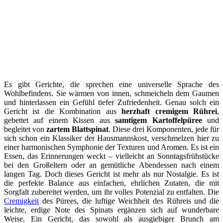
Es gibt Gerichte, die sprechen eine universelle Sprache des
Wohlbefindens. Sie wärmen von innen, schmeicheln dem Gaumen
und hinterlassen ein Gefühl tiefer Zufriedenheit. Genau solch ein
Gericht ist die Kombination aus
herzhaft cremigem Rührei
,
gebettet auf einem Kissen aus
samtigem Kartoffelpüree
und
begleitet von
zartem Blattspinat
. Diese drei Komponenten, jede für
sich schon ein Klassiker der Hausmannskost, verschmelzen hier zu
einer harmonischen Symphonie der Texturen und Aromen. Es ist ein
Essen, das Erinnerungen weckt – vielleicht an Sonntagsfrühstücke
bei den Großeltern oder an gemütliche Abendessen nach einem
langen Tag. Doch dieses Gericht ist mehr als nur Nostalgie. Es ist
die perfekte Balance aus einfachen, ehrlichen Zutaten, die mit
Sorgfalt zubereitet werden, um ihr volles Potenzial zu entfalten. Die
Cremigkeit
des Pürees, die luftige Weichheit des Rühreis und die
leichte, erdige Note des Spinats ergänzen sich auf wunderbare
Weise. Ein Gericht, das sowohl als ausgiebiger Brunch am