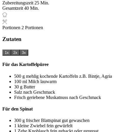
Minuten
Zubereitungszeit
25
Min.
Minuten
Gesamtzeit
40
Min.
Portionen
2
Portionen
Zutaten
1x
2x
3x
Für das Kartoffelpüree
500
g
mehlig kochende Kartoffeln
z.B. Bintje, Agria
100
ml
Milch
lauwarm
30
g
Butter
Salz
nach Geschmack
Frisch geriebene Muskatnuss
nach Geschmack
Für den Spinat
300
g
frischer Blattspinat
gut gewaschen
1
kleine
Zwiebel
fein gewürfelt
1
Zehe
Knoblauch
fein gehackt oder gepresst