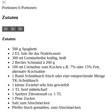
Portionen
6
Portionen
Zutaten
1x
2x
3x
Zutaten
500
g
Spaghetti
2
EL
Salz
für das Nudelwasser
300
ml
Gemüsebrühe
kräftig, heiß
2
Becher
Schmand
à 200 g
100
ml
Cremafine zum Kochen
z.B. 7% oder 15% Fett,
alternativ Kochsahne
1
Bund
Schnittlauch
frisch oder eine entsprechende Menge
TK-Schnittlauch
1
kleine
Zwiebel
sehr fein gewürfelt
1
TL
Senf
mittelscharf
1
Spritzer
Zitronensaft
ca. 1 TL
1
Prise
Zucker
Salz
zum Abschmecken
Pfeffer
frisch gemahlen, zum Abschmecken