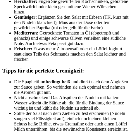
Herzhafter:
Fügen Sie gewürfelten Kochschinken, gebratene
Speckwürfel oder klein geschnittene Wiener Würstchen
hinzu.
Gemüsiger:
Ergänzen Sie den Salat mit Erbsen (TK, kurz mit
den Nudeln blanchiert), Mais aus der Dose oder fein
gewürfelter Paprika (rot oder gelb für die Farbe).
Mediterran:
Getrocknete Tomaten in Öl (abgetropft und
gehackt) und einige schwarze Oliven verleihen eine südliche
Note. Auch etwas Feta passt gut dazu.
Frischer:
Etwas mehr Zitronensaft oder ein Löffel Joghurt
statt eines Teils des Schmands machen den Salat leichter und
frischer.
Tipps für die perfekte Cremigkeit:
Die Spaghetti
unbedingt heiß
und direkt nach dem Abgießen
zur Sauce geben. So verbinden sie sich optimal und nehmen
die Aromen gut auf.
Nicht abschrecken! Das Abspülen der Nudeln mit kaltem
Wasser wäscht die Stärke ab, die für die Bindung der Sauce
wichtig ist und kühlt die Nudeln zu schnell ab.
Sollte der Salat nach dem Ziehen zu fest erscheinen (Nudeln
saugen viel Flüssigkeit auf), einfach noch einen kleinen
Schuss heiße Brühe, etwas Cremafine oder auch einen Löffel
Milch unterrühren, bis die gewünschte Konsistenz erreicht ist.