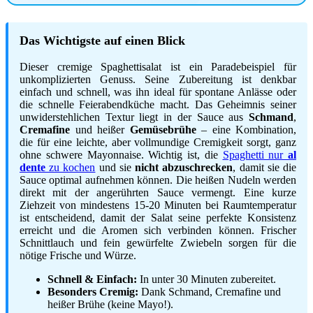
Das Wichtigste auf einen Blick
Dieser cremige Spaghettisalat ist ein Paradebeispiel für
unkomplizierten Genuss. Seine Zubereitung ist denkbar
einfach und schnell, was ihn ideal für spontane Anlässe oder
die schnelle Feierabendküche macht. Das Geheimnis seiner
unwiderstehlichen Textur liegt in der Sauce aus
Schmand
,
Cremafine
und heißer
Gemüsebrühe
– eine Kombination,
die für eine leichte, aber vollmundige Cremigkeit sorgt, ganz
ohne schwere Mayonnaise. Wichtig ist, die
Spaghetti nur
al
dente
zu kochen
und sie
nicht abzuschrecken
, damit sie die
Sauce optimal aufnehmen können. Die heißen Nudeln werden
direkt mit der angerührten Sauce vermengt. Eine kurze
Ziehzeit von mindestens 15-20 Minuten bei Raumtemperatur
ist entscheidend, damit der Salat seine perfekte Konsistenz
erreicht und die Aromen sich verbinden können. Frischer
Schnittlauch und fein gewürfelte Zwiebeln sorgen für die
nötige Frische und Würze.
Schnell & Einfach:
In unter 30 Minuten zubereitet.
Besonders Cremig:
Dank Schmand, Cremafine und
heißer Brühe (keine Mayo!).