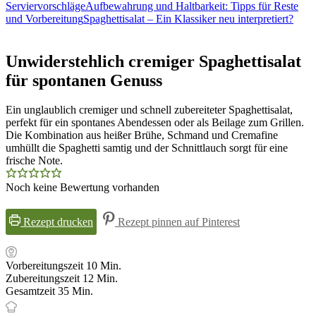
Serviervorschläge
Aufbewahrung und Haltbarkeit: Tipps für Reste
und Vorbereitung
Spaghettisalat – Ein Klassiker neu interpretiert?
Unwiderstehlich cremiger Spaghettisalat
für spontanen Genuss
Ein unglaublich cremiger und schnell zubereiteter Spaghettisalat,
perfekt für ein spontanes Abendessen oder als Beilage zum Grillen.
Die Kombination aus heißer Brühe, Schmand und Cremafine
umhüllt die Spaghetti samtig und der Schnittlauch sorgt für eine
frische Note.
Noch keine Bewertung vorhanden
Rezept drucken
Rezept pinnen auf Pinterest
Minuten
Vorbereitungszeit
10
Min.
Minuten
Zubereitungszeit
12
Min.
Minuten
Gesamtzeit
35
Min.