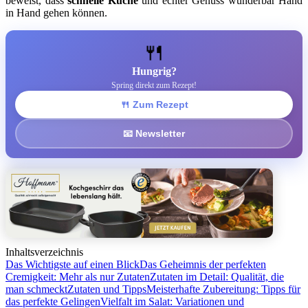
beweist, dass
schnelle Küche
und echter Genuss wunderbar Hand
in Hand gehen können.
🍴
Hungrig?
Spring direkt zum Rezept!
🍴 Zum Rezept
📧 Newsletter
Inhaltsverzeichnis
Das Wichtigste auf einen Blick
Das Geheimnis der perfekten
Cremigkeit: Mehr als nur Zutaten
Zutaten im Detail: Qualität, die
man schmeckt
Zutaten und Tipps
Meisterhafte Zubereitung: Tipps für
das perfekte Gelingen
Vielfalt im Salat: Variationen und