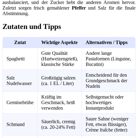
ausbalanciert, und der Zucker hebt die anderen Aromen hervor.
Zuletzt sorgen frisch gemahlener
Pfeffer
und Salz für die finale
Abstimmung.
Zutaten und Tipps
Zutat
Wichtige Aspekte
Alternativen / Tipps
Gute Qualität
Andere lange
Spaghetti
(Hartweizengrieß),
Pastaformen (Linguine,
klassische Stärke
Bucatini)
Entscheidend für den
Salz
Großzügig salzen
Grundgeschmack der
Nudelwasser
(ca. 1 EL / Liter)
Nudeln
Kräftig im
Selbstgemacht oder
Gemüsebrühe
Geschmack, heiß
hochwertiges
verwenden
Instantprodukt
Saure Sahne (weniger
Säuerlich, cremig
Schmand
Fett, etwas flüssiger),
(ca. 20-24% Fett)
Crème fraîche (fetter)