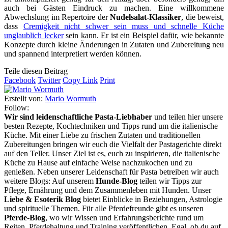
auch bei Gästen Eindruck zu machen. Eine willkommene
Abwechslung im Repertoire der
Nudelsalat-Klassiker
, die beweist,
dass
Cremigkeit nicht schwer sein muss und schnelle Küche
unglaublich lecker
sein kann. Er ist ein Beispiel dafür, wie bekannte
Konzepte durch kleine Änderungen in Zutaten und Zubereitung neu
und spannend interpretiert werden können.
Teile diesen Beitrag
Facebook
Twitter
Copy Link
Print
Erstellt von:
Mario Wormuth
Follow:
Wir sind leidenschaftliche Pasta-Liebhaber
und teilen hier unsere
besten Rezepte, Kochtechniken und Tipps rund um die italienische
Küche. Mit einer Liebe zu frischen Zutaten und traditionellen
Zubereitungen bringen wir euch die Vielfalt der Pastagerichte direkt
auf den Teller. Unser Ziel ist es, euch zu inspirieren, die italienische
Küche zu Hause auf einfache Weise nachzukochen und zu
genießen. Neben unserer Leidenschaft für Pasta betreiben wir auch
weitere Blogs: Auf unserem
Hunde-Blog
teilen wir Tipps zur
Pflege, Ernährung und dem Zusammenleben mit Hunden. Unser
Liebe & Esoterik Blog
bietet Einblicke in Beziehungen, Astrologie
und spirituelle Themen. Für alle Pferdefreunde gibt es unseren
Pferde-Blog
, wo wir Wissen und Erfahrungsberichte rund um
Reiten, Pferdehaltung und Training veröffentlichen. Egal, ob du auf