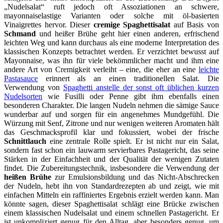
„Nudelsalat“ ruft jedoch oft Assoziationen an schwere,
mayonnaiselastige Varianten oder solche mit öl-basierten
Vinaigrettes hervor. Dieser
cremige Spaghettisalat
auf Basis von
Schmand
und heißer Brühe geht hier einen anderen, erfrischend
leichten Weg und kann durchaus als eine moderne Interpretation des
klassischen Konzepts betrachtet werden. Er verzichtet bewusst auf
Mayonnaise, was ihn für viele bekömmlicher macht und ihm eine
andere Art von Cremigkeit verleiht – eine, die eher an eine
leichte
Pastasauce
erinnert als an einen traditionellen Salat. Die
Verwendung von
Spaghetti anstelle der sonst oft üblichen kurzen
Nudelsorten
wie Fusilli oder Penne gibt ihm ebenfalls einen
besonderen Charakter. Die langen Nudeln nehmen die sämige Sauce
wunderbar auf und sorgen für ein angenehmes Mundgefühl. Die
Würzung mit Senf, Zitrone und nur wenigen weiteren Aromaten hält
das Geschmacksprofil klar und fokussiert, wobei der frische
Schnittlauch
eine zentrale Rolle spielt. Er ist nicht nur ein Salat,
sondern fast schon ein lauwarm servierbares Pastagericht, das seine
Stärken in der Einfachheit und der Qualität der wenigen Zutaten
findet. Die Zubereitungstechnik, insbesondere die Verwendung der
heißen Brühe
zur Emulsionsbildung und das Nicht-Abschrecken
der Nudeln, hebt ihn von Standardrezepten ab und zeigt, wie mit
einfachen Mitteln ein raffiniertes Ergebnis erzielt werden kann. Man
könnte sagen, dieser Spaghettisalat schlägt eine Brücke zwischen
einem klassischen Nudelsalat und einem schnellen Pastagericht. Er
ist unkompliziert genug für den Alltag, aber besonders genug, um