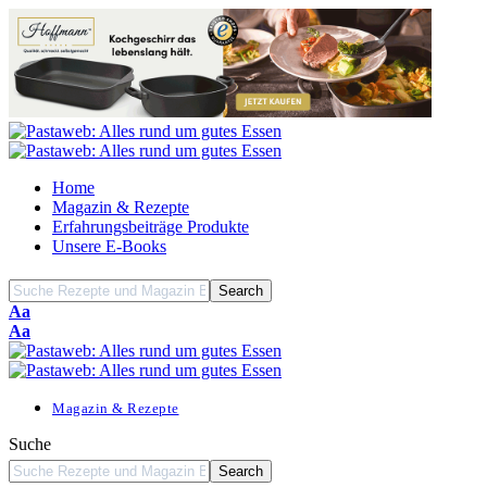
Home
Magazin & Rezepte
Erfahrungsbeiträge Produkte
Unsere E-Books
Font
Aa
Resizer
Font
Aa
Resizer
Magazin & Rezepte
Suche