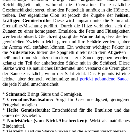
Reichhaltigkeit mit, während die Cremafine für zusätzliche
Geschmeidigkeit sorgt, ohne den Fettgehalt unnötig in die Höhe zu
treiben. Der eigentliche Clou ist jedoch die Zugabe der
heißen,
kräftigen Gemüsebrühe
. Diese wird langsam unter die Schmand-
Cremafine-Mischung gerührt. Durch die Hitze verbinden sich die
Zutaten zu einer homogenen Emulsion, die Fette und Flüssigkeiten
werden stabilisiert. Gleichzeitig sorgt die Wärme dafür, dass die fein
gewürfelten Zwiebeln leicht garen und ihre Schärfe verlieren, aber
ihr Aroma voll entfalten können. Ein weiterer wichtiger Faktor ist
die
Nudelstärke
. Indem die Spaghetti direkt nach dem Abgießen –
heiß und ohne sie abzuschrecken – zur Sauce gegeben werden,
gelangt ein Teil der anhaftenden Stärke mit in die Schüssel. Diese
Stärke wirkt als natürliches Bindemittel und verstärkt die Cremigkeit
der Sauce zusätzlich, wenn der Salat zieht. Das Ergebnis ist eine
leichte, aber dennoch vollmundige und
perfekt gebundene Sauce
,
die jede Nudel umschmeichelt.
*
Schmand:
Bringt Säure und Cremigkeit.
*
Cremafine/Kochsahne:
Sorgt für Geschmeidigkeit, geringerer
Fettgehalt möglich.
*
Heiße Gemüsebrühe:
Entscheidend für die Emulsion und das
Garen der Zwiebeln.
*
Nudelstärke (vom Nicht-Abschrecken):
Wirkt als natürliches
Bindemittel.
*
Ziehzeit:
Lässt die Stärke wirken und die Aromen verschmelzen.