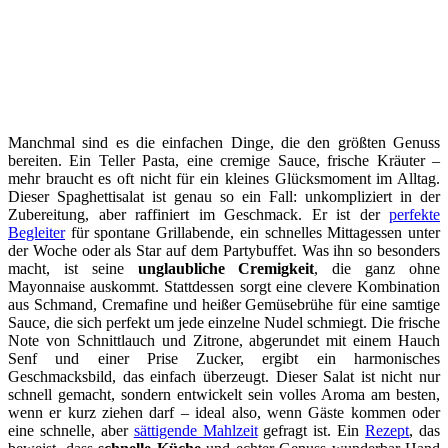
Manchmal sind es die einfachen Dinge, die den größten Genuss
bereiten. Ein Teller Pasta, eine cremige Sauce, frische Kräuter –
mehr braucht es oft nicht für ein kleines Glücksmoment im Alltag.
Dieser Spaghettisalat ist genau so ein Fall: unkompliziert in der
Zubereitung, aber raffiniert im Geschmack. Er ist der
perfekte
Begleiter
für spontane Grillabende, ein schnelles Mittagessen unter
der Woche oder als Star auf dem Partybuffet. Was ihn so besonders
macht, ist seine
unglaubliche Cremigkeit
, die ganz ohne
Mayonnaise auskommt. Stattdessen sorgt eine clevere Kombination
aus Schmand, Cremafine und heißer Gemüsebrühe für eine samtige
Sauce, die sich perfekt um jede einzelne Nudel schmiegt. Die frische
Note von Schnittlauch und Zitrone, abgerundet mit einem Hauch
Senf und einer Prise Zucker, ergibt ein harmonisches
Geschmacksbild, das einfach überzeugt. Dieser Salat ist nicht nur
schnell gemacht, sondern entwickelt sein volles Aroma am besten,
wenn er kurz ziehen darf – ideal also, wenn Gäste kommen oder
eine schnelle, aber
sättigende Mahlzeit
gefragt ist. Ein
Rezept
, das