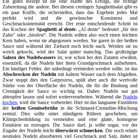
Ein gutes Rezept ist die eine Hälfte des Erfolgs, die richtige
Zubereitung die andere. Bei diesem cremigen Spaghettisalat gibt es
ein paar Kniffe, die sicherstellen, dass das Ergebnis jedes Mal
perfekt wird und die gewünschte Konsistenz und
Geschmacksintensität erreicht. Der erste entscheidende Schritt ist
das Kochen der
Spaghetti al dente
. „Al dente“ bedeutet „für den
Zahn“ oder „bissfest“. Die Nudeln sollten also noch einen leichten
Kern haben, wenn sie abgegossen werden. Sie garen in der heißen
Sauce und während der Ziehzeit noch leicht nach. Werden sie zu
weich gekocht, wird der Salat später matschig. Das großzügige
Salzen des Nudelwassers
ist, wie schon bei den Zutaten erwähnt,
essenziell, da die Nudeln hier ihren Grundgeschmack aufnehmen.
Ein häufiger Fehler, der unbedingt vermieden werden sollte, ist das
Abschrecken der Nudeln
mit kaltem Wasser nach dem Abgießen.
Zwar stoppt dies den Garprozess, spült aber auch die wertvolle
Stärke von der Oberfläche der Nudeln, die für die Bindung und
Cremigkeit der Sauce so wichtig ist. Daher: Nudeln nur gut
abtropfen lassen und sofort weiterverarbeiten. Während die
Nudeln
kochen
, wird die Sauce vorbereitet. Hier ist das langsame Einrühren
der
heißen Gemüsebrühe
in die Schmand-Cremafine-Mischung
zentral. Dies sollte unter ständigem Rühren geschehen, um
Klümpchenbildung zu vermeiden und eine glatte, homogene
Emulsion zu erzeugen. Die Sauce darf, ja sollte sogar, vor der
Zugabe der Nudeln leicht
überwürzt schmecken
. Die noch relativ
neutralen Nudeln absorbieren viel Geschmack und Salz, daher ist