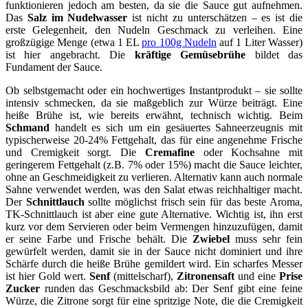
funktionieren jedoch am besten, da sie die Sauce gut aufnehmen.
Das
Salz im Nudelwasser
ist nicht zu unterschätzen – es ist die
erste Gelegenheit, den Nudeln Geschmack zu verleihen. Eine
großzügige Menge (etwa 1 EL
pro 100g Nudeln
auf 1 Liter Wasser)
ist hier angebracht. Die
kräftige Gemüsebrühe
bildet das
Fundament der Sauce.
Ob selbstgemacht oder ein hochwertiges Instantprodukt – sie sollte
intensiv schmecken, da sie maßgeblich zur Würze beiträgt. Eine
heiße Brühe ist, wie bereits erwähnt, technisch wichtig. Beim
Schmand
handelt es sich um ein gesäuertes Sahneerzeugnis mit
typischerweise 20-24% Fettgehalt, das für eine angenehme Frische
und Cremigkeit sorgt. Die
Cremafine
oder Kochsahne mit
geringerem Fettgehalt (z.B. 7% oder 15%) macht die Sauce leichter,
ohne an Geschmeidigkeit zu verlieren. Alternativ kann auch normale
Sahne verwendet werden, was den Salat etwas reichhaltiger macht.
Der
Schnittlauch
sollte möglichst frisch sein für das beste Aroma,
TK-Schnittlauch ist aber eine gute Alternative. Wichtig ist, ihn erst
kurz vor dem Servieren oder beim Vermengen hinzuzufügen, damit
er seine Farbe und Frische behält. Die
Zwiebel
muss sehr fein
gewürfelt werden, damit sie in der Sauce nicht dominiert und ihre
Schärfe durch die heiße Brühe gemildert wird. Ein scharfes Messer
ist hier Gold wert.
Senf
(mittelscharf),
Zitronensaft
und eine
Prise
Zucker
runden das Geschmacksbild ab: Der Senf gibt eine feine
Würze, die Zitrone sorgt für eine spritzige Note, die die Cremigkeit