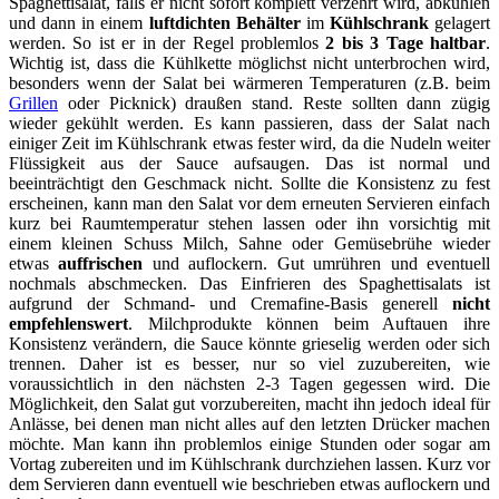
Spaghettisalat, falls er nicht sofort komplett verzehrt wird, abkühlen
und dann in einem
luftdichten Behälter
im
Kühlschrank
gelagert
werden. So ist er in der Regel problemlos
2 bis 3 Tage haltbar
.
Wichtig ist, dass die Kühlkette möglichst nicht unterbrochen wird,
besonders wenn der Salat bei wärmeren Temperaturen (z.B. beim
Grillen
oder Picknick) draußen stand. Reste sollten dann zügig
wieder gekühlt werden. Es kann passieren, dass der Salat nach
einiger Zeit im Kühlschrank etwas fester wird, da die Nudeln weiter
Flüssigkeit aus der Sauce aufsaugen. Das ist normal und
beeinträchtigt den Geschmack nicht. Sollte die Konsistenz zu fest
erscheinen, kann man den Salat vor dem erneuten Servieren einfach
kurz bei Raumtemperatur stehen lassen oder ihn vorsichtig mit
einem kleinen Schuss Milch, Sahne oder Gemüsebrühe wieder
etwas
auffrischen
und auflockern. Gut umrühren und eventuell
nochmals abschmecken. Das Einfrieren des Spaghettisalats ist
aufgrund der Schmand- und Cremafine-Basis generell
nicht
empfehlenswert
. Milchprodukte können beim Auftauen ihre
Konsistenz verändern, die Sauce könnte grieselig werden oder sich
trennen. Daher ist es besser, nur so viel zuzubereiten, wie
voraussichtlich in den nächsten 2-3 Tagen gegessen wird. Die
Möglichkeit, den Salat gut vorzubereiten, macht ihn jedoch ideal für
Anlässe, bei denen man nicht alles auf den letzten Drücker machen
möchte. Man kann ihn problemlos einige Stunden oder sogar am
Vortag zubereiten und im Kühlschrank durchziehen lassen. Kurz vor
dem Servieren dann eventuell wie beschrieben etwas auflockern und