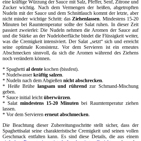
eine kräftige Würzung der Sauce mit Salz, Pfeffer, Senf, Zitrone und
Zucker wichtig. Nach dem Vermengen der heißen, abgetropften
Nudeln mit der Sauce und dem Schnittlauch kommt der letzte, aber
nicht minder wichtige Schritt: das
Ziehenlassen
. Mindestens 15-20
Minuten bei Raumtemperatur sollte der Salat ruhen. In dieser Zeit
passiert zweierlei: Die Nudeln nehmen die Aromen der Sauce auf
und die Stärke an der Nudeloberfläche bindet die Flüssigkeit weiter,
was die Cremigkeit intensiviert. Der Salat „setzt“ sich und erreicht
seine optimale Konsistenz. Vor dem Servieren ist ein erneutes
Abschmecken sinnvoll, da sich die Aromen während des Ziehens
noch verändern können.
* Spaghetti
al dente
kochen (bissfest).
* Nudelwasser
kräftig salzen
.
* Nudeln nach dem Abgießen
nicht abschrecken
.
* Heiße Brühe
langsam und rührend
zur Schmand-Mischung
geben.
* Sauce initial leicht
überwürzen
.
* Salat
mindestens 15-20 Minuten
bei Raumtemperatur ziehen
lassen.
* Vor dem Servieren
erneut abschmecken
.
Die Beachtung dieser Zubereitungsschritte stellt sicher, dass der
Spaghettisalat seine charakteristische Cremigkeit und seinen vollen
Geschmack entfalten kann. Es sind diese Details, die aus einem