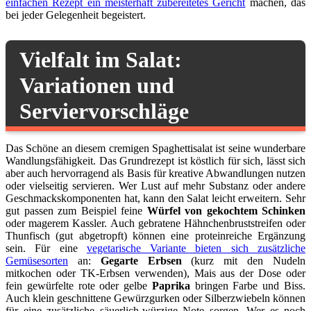
einfachen Rezept ein meisterhaft zubereitetes Gericht
machen, das
bei jeder Gelegenheit begeistert.
Vielfalt im Salat:
Variationen und
Serviervorschläge
Das Schöne an diesem cremigen Spaghettisalat ist seine wunderbare
Wandlungsfähigkeit. Das Grundrezept ist köstlich für sich, lässt sich
aber auch hervorragend als Basis für kreative Abwandlungen nutzen
oder vielseitig servieren. Wer Lust auf mehr Substanz oder andere
Geschmackskomponenten hat, kann den Salat leicht erweitern. Sehr
gut passen zum Beispiel feine
Würfel von gekochtem Schinken
oder magerem Kassler. Auch gebratene Hähnchenbruststreifen oder
Thunfisch (gut abgetropft) können eine proteinreiche Ergänzung
sein. Für eine
vegetarische Variante bieten sich zusätzliche
Gemüsesorten
an:
Gegarte Erbsen
(kurz mit den Nudeln
mitkochen oder TK-Erbsen verwenden), Mais aus der Dose oder
fein gewürfelte rote oder gelbe
Paprika
bringen Farbe und Biss.
Auch klein geschnittene Gewürzgurken oder Silberzwiebeln können
für eine zusätzliche säuerlich-würzige Note sorgen. Wer es noch