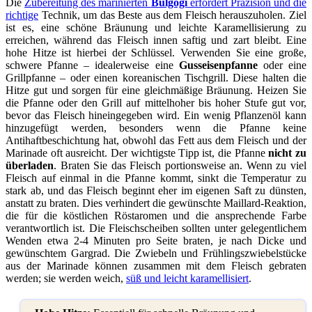
Die
Zubereitung des marinierten
Bulgogi
erfordert Präzision und die
richtige
Technik, um das Beste aus dem Fleisch herauszuholen. Ziel
ist es, eine schöne Bräunung und leichte Karamellisierung zu
erreichen, während das Fleisch innen saftig und zart bleibt. Eine
hohe Hitze ist hierbei der Schlüssel. Verwenden Sie eine große,
schwere Pfanne – idealerweise eine
Gusseisenpfanne
oder eine
Grillpfanne – oder einen koreanischen Tischgrill. Diese halten die
Hitze gut und sorgen für eine gleichmäßige Bräunung. Heizen Sie
die Pfanne oder den Grill auf mittelhoher bis hoher Stufe gut vor,
bevor das Fleisch hineingegeben wird. Ein wenig Pflanzenöl kann
hinzugefügt werden, besonders wenn die Pfanne keine
Antihaftbeschichtung hat, obwohl das Fett aus dem Fleisch und der
Marinade oft ausreicht. Der wichtigste Tipp ist, die Pfanne
nicht zu
überladen
. Braten Sie das Fleisch portionsweise an. Wenn zu viel
Fleisch auf einmal in die Pfanne kommt, sinkt die Temperatur zu
stark ab, und das Fleisch beginnt eher im eigenen Saft zu dünsten,
anstatt zu braten. Dies verhindert die gewünschte Maillard-Reaktion,
die für die köstlichen Röstaromen und die ansprechende Farbe
verantwortlich ist. Die Fleischscheiben sollten unter gelegentlichem
Wenden etwa 2-4 Minuten pro Seite braten, je nach Dicke und
gewünschtem Gargrad. Die Zwiebeln und Frühlingszwiebelstücke
aus der Marinade können zusammen mit dem Fleisch gebraten
werden; sie werden weich,
süß und leicht karamellisiert
.