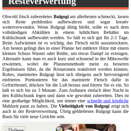
Resteverwertung
Obwohl frisch zubereitetes
Bulgogi
am allerbesten schmeckt, lassen
sich Reste problemlos aufbewahren und sogar kreativ
weiterverwenden. Wenn Bulgogi übrig bleibt, sollte es nach dem
vollständigen Abkühlen in einem luftdichten Behälter im
Kühlschrank aufbewahrt werden. So hält es sich gut für 2-3 Tage.
Beim Aufwärmen ist es wichtig, das Fleisch nicht auszutrocknen.
Am besten gelingt dies in einer Pfanne bei mittlerer Hitze mit einem
kleinen Schuss Wasser oder Brühe, um etwas Dampf zu erzeugen.
Alternativ kann man es auch kurz und schonend in der Mikrowelle
erwärmen, wobei die Pfannenmethode meist zu besseren
Ergebnissen führt, da die Röstaromen reaktiviert werden können.
Rohes, mariniertes Bulgogi lässt sich übrigens auch hervorragend
einfrieren. Portionieren Sie das marinierte Fleisch dafür in
Gefrierbeutel, drücken Sie die Luft heraus und frieren Sie es ein. So
hält es sich bis zu 3 Monate. Zum Auftauen einfach über Nacht in
den Kühlschrank legen und dann wie gewohnt zubereiten. Dies ist
eine großartige Möglichkeit, um immer eine
schnelle und köstliche
Mahlzeit parat zu haben. Die
Vielseitigkeit von Bulgogi
zeigt sich
auch in der Resteverwertung. Übrig gebliebenes Bulgogi kann die
Basis für viele neue Gerichte sein.