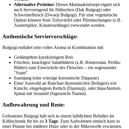
Alternative Proteine:
Dieses Marinadenrezept eignet sich
auch hervorragend für Hähnchen (Dak Bulgogi) oder
Schweinefleisch (Dwaeji Bulgogi). Für eine vegetarische
Option können feste Tofuwürfel oder Pilzmischungen (z.B.
Austernpilze, Kräuterseitlinge) verwendet werden.
Authentische Serviervorschläge:
Bulgogi entfaltet sein volles Aroma in Kombination mit:
Gedämpftem kurzkörnigem Reis
Frischen, knackigen Salatblättern (z.B. Römersalat, Perilla-
Blätter) zum Einwickeln des Fleisches – ein sogenannter
"Ssam"
Ssamjang (eine würzige koreanische Dippaste)
Einer Auswahl an Banchan (koreanischen Beilagen) wie
Kimchi, eingelegtem Rettich (Danmuji), oder blanchiertem
Spinat mit Sesamöl (Sigeumchi Namul).
Aufbewahrung und Reste:
Gebratenes Bulgogi hält sich in einem luftdichten Behälter im
Kühlschrank für bis zu
3 Tage
. Zum Aufwärmen einfach kurz in
einer Pfanne bei mittlerer Hitze oder in der Mikrowelle erwärmen.