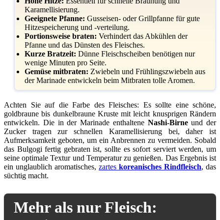
Hohe Hitze:
Essentiell für schnelle Bräunung und
Karamellisierung.
Geeignete Pfanne:
Gusseisen- oder Grillpfanne für gute
Hitzespeicherung und -verteilung.
Portionsweise braten:
Verhindert das Abkühlen der
Pfanne und das Dünsten des Fleisches.
Kurze Bratzeit:
Dünne Fleischscheiben benötigen nur
wenige Minuten pro Seite.
Gemüse mitbraten:
Zwiebeln und Frühlingszwiebeln aus
der Marinade entwickeln beim Mitbraten tolle Aromen.
Achten Sie auf die Farbe des Fleisches: Es sollte eine schöne,
goldbraune bis dunkelbraune Kruste mit leicht knusprigen Rändern
entwickeln. Die in der Marinade enthaltene
Nashi-Birne
und der
Zucker tragen zur schnellen Karamellisierung bei, daher ist
Aufmerksamkeit geboten, um ein Anbrennen zu vermeiden. Sobald
das Bulgogi fertig gebraten ist, sollte es sofort serviert werden, um
seine optimale Textur und Temperatur zu genießen. Das Ergebnis ist
ein unglaublich aromatisches,
zartes
koreanisches Rindfleisch
, das
süchtig macht.
Mehr als nur Fleisch: