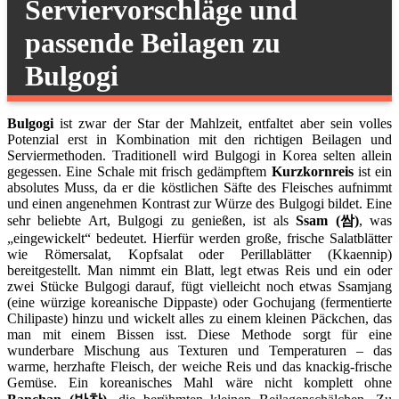
Serviervorschläge und
passende Beilagen zu
Bulgogi
Bulgogi
ist zwar der Star der Mahlzeit, entfaltet aber sein volles
Potenzial erst in Kombination mit den richtigen Beilagen und
Serviermethoden. Traditionell wird Bulgogi in Korea selten allein
gegessen. Eine Schale mit frisch gedämpftem
Kurzkornreis
ist ein
absolutes Muss, da er die köstlichen Säfte des Fleisches aufnimmt
und einen angenehmen Kontrast zur Würze des Bulgogi bildet. Eine
sehr beliebte Art, Bulgogi zu genießen, ist als
Ssam (쌈)
, was
„eingewickelt“ bedeutet. Hierfür werden große, frische Salatblätter
wie Römersalat, Kopfsalat oder Perillablätter (Kkaennip)
bereitgestellt. Man nimmt ein Blatt, legt etwas Reis und ein oder
zwei Stücke Bulgogi darauf, fügt vielleicht noch etwas Ssamjang
(eine würzige koreanische Dippaste) oder Gochujang (fermentierte
Chilipaste) hinzu und wickelt alles zu einem kleinen Päckchen, das
man mit einem Bissen isst. Diese Methode sorgt für eine
wunderbare Mischung aus Texturen und Temperaturen – das
warme, herzhafte Fleisch, der weiche Reis und das knackig-frische
Gemüse. Ein koreanisches Mahl wäre nicht komplett ohne