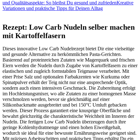
und Qualitätsaspekte: So bleibst Du gesund und zufrieden
Kreative
Variationen und praktische Tipps für Deinen Alltag
Rezept: Low Carb Nudeln selber machen
mit Kartoffelfasern
Dieses innovative Low Carb Nudelrezept bietet Dir eine vielseitige
und gesunde Alternative zu herkömmlichen Pasta-Gerichten.
Basierend auf proteinreichen Zutaten wie Magerquark und frischen
Eiern werden die Nudeln durch Zugabe von Kartoffelfasern zu einer
elastischen und zugleich formstabilen Teigmasse verarbeitet. Mit
einer Prise Salz und optionalen Farbakzenten wie Kurkuma oder
Spinatpulver erhält der Teig nicht nur eine ansprechende Optik,
sondern auch einen intensiven Geschmack. Die Zubereitung erfolgt
im Hochleistungsmixer, wo alle Zutaten zu einer homogenen Masse
verschmolzen werden, bevor sie gleichmäßig auf einer
Silikonbackmatte ausgebreitet und bei 150°C Umluft gebacken
werden. Dieser Prozess garantiert eine knusprige Oberfläche und
bewahrt gleichzeitig die charakteristische Weichheit im Inneren der
Nudeln. Die fertigen Low Carb Nudeln überzeugen durch ihre
geringe Kohlenhydratmenge und einen hohen Eiweißgehalt,
wodurch sie ideal für eine bewusste Ernährungsweise geeignet sind.
Mit präzisen Arbeitsschritten und praktischen Tipps erhältst Du ein