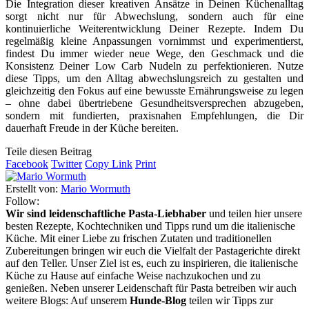
Die Integration dieser kreativen Ansätze in Deinen Küchenalltag
sorgt nicht nur für Abwechslung, sondern auch für eine
kontinuierliche Weiterentwicklung Deiner Rezepte. Indem Du
regelmäßig kleine Anpassungen vornimmst und experimentierst,
findest Du immer wieder neue Wege, den Geschmack und die
Konsistenz Deiner Low Carb Nudeln zu perfektionieren. Nutze
diese Tipps, um den Alltag abwechslungsreich zu gestalten und
gleichzeitig den Fokus auf eine bewusste Ernährungsweise zu legen
– ohne dabei übertriebene Gesundheitsversprechen abzugeben,
sondern mit fundierten, praxisnahen Empfehlungen, die Dir
dauerhaft Freude in der Küche bereiten.
Teile diesen Beitrag
Facebook
Twitter
Copy Link
Print
Erstellt von:
Mario Wormuth
Follow:
Wir sind leidenschaftliche Pasta-Liebhaber
und teilen hier unsere
besten Rezepte, Kochtechniken und Tipps rund um die italienische
Küche. Mit einer Liebe zu frischen Zutaten und traditionellen
Zubereitungen bringen wir euch die Vielfalt der Pastagerichte direkt
auf den Teller. Unser Ziel ist es, euch zu inspirieren, die italienische
Küche zu Hause auf einfache Weise nachzukochen und zu
genießen. Neben unserer Leidenschaft für Pasta betreiben wir auch
weitere Blogs: Auf unserem
Hunde-Blog
teilen wir Tipps zur