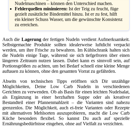
Nudelmaschinen – können den Unterschied machen.
Fehlerquellen minimieren:
Ist der Teig zu feucht, füge
gezielt zusätzliche Bindemittel hinzu. Ist er zu fest, hilft
ein kleiner Schuss Wasser, um die gewünschte Konsistenz
zu erreichen.
Auch die
Lagerung
der fertigen Nudeln verdient Aufmerksamkeit.
Selbstgemachte Produkte sollten idealerweise luftdicht verpackt
werden, um ihre Frische zu bewahren. Im Kühlschrank halten sich
die Nudeln einige Tage, während sie sich tiefgefroren über einen
längeren Zeitraum nutzen lassen. Dabei kann es sinnvoll sein, auf
Portionsgrößen zu achten, um bei Bedarf schnell eine kleine Menge
auftauen zu können, ohne den gesamten Vorrat zu gefährden.
Abseits von technischen Tipps eröffnen sich Dir unzählige
Möglichkeiten, Deine Low Carb Nudeln in verschiedenen
Gerichten zu verwenden. Ob als Basis für einen leichten Nudelsalat,
als Ergänzung in einer herzhaften Suppe oder als kreativer
Bestandteil einer Pfannenmahlzeit – die Varianten sind nahezu
grenzenlos. Die Möglichkeit, auch ei-freie Varianten oder Rezepte
mit alternativen Mehlsorten auszuprobieren, macht die Low Carb
Küche besonders flexibel. So kannst Du auch auf spezielle
Ernährungsbedürfnisse eingehen, ohne auf Vielfalt zu verzichten.