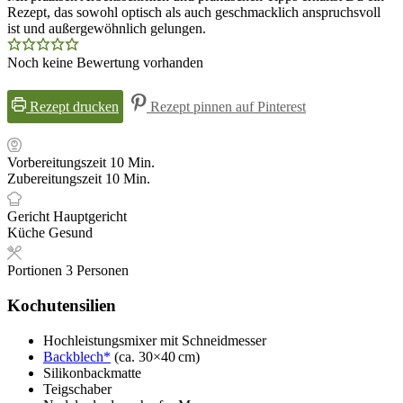
Rezept, das sowohl optisch als auch geschmacklich anspruchsvoll
ist und außergewöhnlich gelungen.
Noch keine Bewertung vorhanden
Rezept drucken
Rezept pinnen auf Pinterest
Minuten
Vorbereitungszeit
10
Min.
Minuten
Zubereitungszeit
10
Min.
Gericht
Hauptgericht
Küche
Gesund
Portionen
3
Personen
Kochutensilien
Hochleistungsmixer
mit Schneidmesser
Backblech*
(ca. 30×40 cm)
Silikonbackmatte
Teigschaber