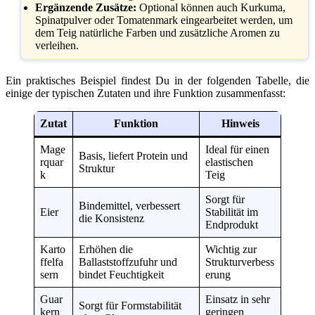
Ergänzende Zusätze:
Optional können auch Kurkuma,
Spinatpulver oder Tomatenmark eingearbeitet werden, um
dem Teig natürliche Farben und zusätzliche Aromen zu
verleihen.
Ein praktisches Beispiel findest Du in der folgenden Tabelle, die
einige der typischen Zutaten und ihre Funktion zusammenfasst:
Zutat
Funktion
Hinweis
Mage
Ideal für einen
Basis, liefert Protein und
rquar
elastischen
Struktur
k
Teig
Sorgt für
Bindemittel, verbessert
Eier
Stabilität im
die Konsistenz
Endprodukt
Karto
Erhöhen die
Wichtig zur
ffelfa
Ballaststoffzufuhr und
Strukturverbess
sern
bindet Feuchtigkeit
erung
Guar
Einsatz in sehr
Sorgt für Formstabilität
kern
geringen