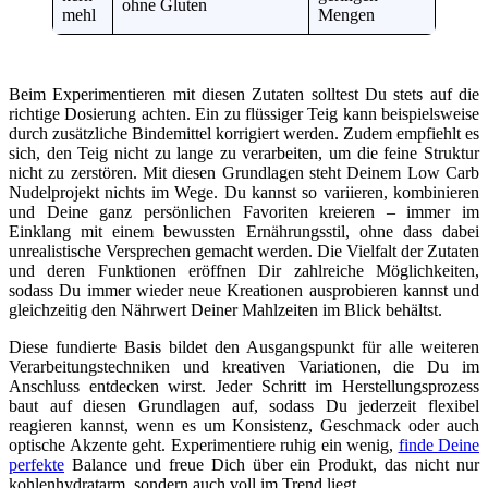
ohne Gluten
mehl
Mengen
Beim Experimentieren mit diesen Zutaten solltest Du stets auf die
richtige Dosierung achten. Ein zu flüssiger Teig kann beispielsweise
durch zusätzliche Bindemittel korrigiert werden. Zudem empfiehlt es
sich, den Teig nicht zu lange zu verarbeiten, um die feine Struktur
nicht zu zerstören. Mit diesen Grundlagen steht Deinem Low Carb
Nudelprojekt nichts im Wege. Du kannst so variieren, kombinieren
und Deine ganz persönlichen Favoriten kreieren – immer im
Einklang mit einem bewussten Ernährungsstil, ohne dass dabei
unrealistische Versprechen gemacht werden. Die Vielfalt der Zutaten
und deren Funktionen eröffnen Dir zahlreiche Möglichkeiten,
sodass Du immer wieder neue Kreationen ausprobieren kannst und
gleichzeitig den Nährwert Deiner Mahlzeiten im Blick behältst.
Diese fundierte Basis bildet den Ausgangspunkt für alle weiteren
Verarbeitungstechniken und kreativen Variationen, die Du im
Anschluss entdecken wirst. Jeder Schritt im Herstellungsprozess
baut auf diesen Grundlagen auf, sodass Du jederzeit flexibel
reagieren kannst, wenn es um Konsistenz, Geschmack oder auch
optische Akzente geht. Experimentiere ruhig ein wenig,
finde Deine
perfekte
Balance und freue Dich über ein Produkt, das nicht nur
kohlenhydratarm, sondern auch voll im Trend liegt.