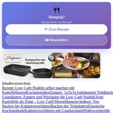
🍴
Hungrig?
Spring direkt zum Rezept!
🍴 Zum Rezept
📧 Newsletter
Inhaltsverzeichnis
Rezept: Low Carb Nudeln selber machen mit
Kartoffelfasern
Kochutensilien
Zutaten 1x2x3x
Anleitungen
Teig
Back
Grundlagen: Zutaten und Prinzipien für Low Carb Nudeln
Trotz
Kartoffeln als Zutat – Low Carb?
Herstellungstechniken: Von
Backen bis Kaltpressverfahren
Backen der Teigplatten
Klassische
Kochmethode
Kaltpressverfahren mit Guarkernmehl
Nährwertprofile