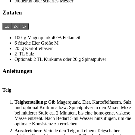
Nudelrad
oder scharfes Messer
Zutaten
1x
2x
3x
100
g
Magerquark
40 % Fettanteil
6
frische Eier
Größe M
20
g
Kartoffelfasern
2
TL Salz
Optional: 2 TL Kurkuma oder 20 g Spinatpulver
Anleitungen
Teig
Teigherstellung
: Gib Magerquark, Eier, Kartoffelfasern, Salz
und optional Kurkuma bzw. Spinatpulver in den Mixer. Mixe
bei mittlerer Stufe ca. 2 Minuten, bis eine homogene, viskose
Masse entsteht. Nach Bedarf 5 ml Wasser hinzufügen, um die
optimale Konsistenz zu erreichen.
Ausstreichen
: Verteile den Teig mit einem Teigschaber