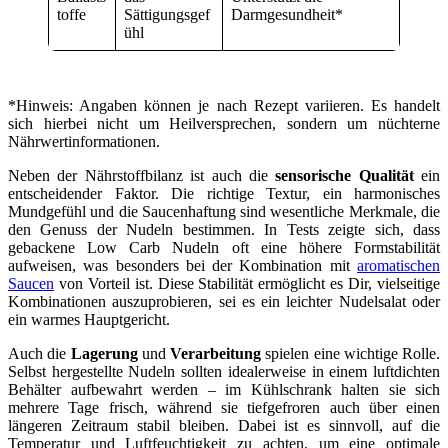
toffe
Sättigungsgef
Darmgesundheit*
ühl
*Hinweis: Angaben können je nach Rezept variieren. Es handelt
sich hierbei nicht um Heilversprechen, sondern um nüchterne
Nährwertinformationen.
Neben der Nährstoffbilanz ist auch die
sensorische Qualität
ein
entscheidender Faktor. Die richtige Textur, ein harmonisches
Mundgefühl und die Saucenhaftung sind wesentliche Merkmale, die
den Genuss der Nudeln bestimmen. In Tests zeigte sich, dass
gebackene Low Carb Nudeln oft eine höhere Formstabilität
aufweisen, was besonders bei der Kombination mit
aromatischen
Saucen
von Vorteil ist. Diese Stabilität ermöglicht es Dir, vielseitige
Kombinationen auszuprobieren, sei es ein leichter Nudelsalat oder
ein warmes Hauptgericht.
Auch die
Lagerung
und
Verarbeitung
spielen eine wichtige Rolle.
Selbst hergestellte Nudeln sollten idealerweise in einem luftdichten
Behälter aufbewahrt werden – im Kühlschrank halten sie sich
mehrere Tage frisch, während sie tiefgefroren auch über einen
längeren Zeitraum stabil bleiben. Dabei ist es sinnvoll, auf die
Temperatur und Luftfeuchtigkeit zu achten, um eine optimale