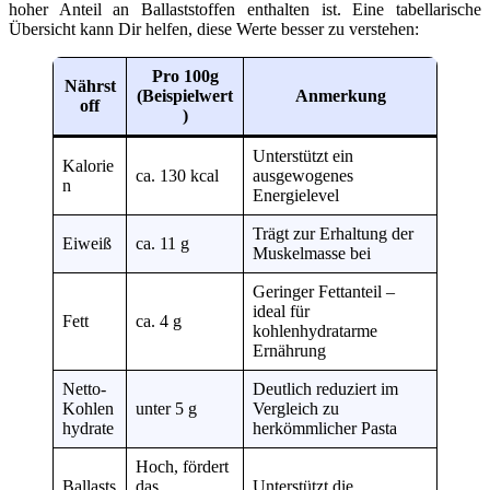
hoher Anteil an Ballaststoffen enthalten ist. Eine tabellarische
Übersicht kann Dir helfen, diese Werte besser zu verstehen:
Pro 100g
Nährst
(Beispielwert
Anmerkung
off
)
Unterstützt ein
Kalorie
ca. 130 kcal
ausgewogenes
n
Energielevel
Trägt zur Erhaltung der
Eiweiß
ca. 11 g
Muskelmasse bei
Geringer Fettanteil –
ideal für
Fett
ca. 4 g
kohlenhydratarme
Ernährung
Netto-
Deutlich reduziert im
Kohlen
unter 5 g
Vergleich zu
hydrate
herkömmlicher Pasta
Hoch, fördert
Ballasts
das
Unterstützt die