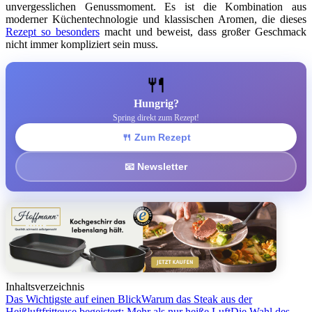
unvergesslichen Genussmoment. Es ist die Kombination aus
moderner Küchentechnologie und klassischen Aromen, die dieses
Rezept so besonders
macht und beweist, dass großer Geschmack
nicht immer kompliziert sein muss.
🍴
Hungrig?
Spring direkt zum Rezept!
🍴 Zum Rezept
📧 Newsletter
Inhaltsverzeichnis
Das Wichtigste auf einen Blick
Warum das Steak aus der
Heißluftfritteuse begeistert: Mehr als nur heiße Luft
Die Wahl des