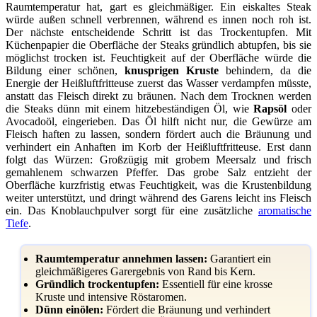
Raumtemperatur hat, gart es gleichmäßiger. Ein eiskaltes Steak
würde außen schnell verbrennen, während es innen noch roh ist.
Der nächste entscheidende Schritt ist das Trockentupfen. Mit
Küchenpapier die Oberfläche der Steaks gründlich abtupfen, bis sie
möglichst trocken ist. Feuchtigkeit auf der Oberfläche würde die
Bildung einer schönen,
knusprigen Kruste
behindern, da die
Energie der Heißluftfritteuse zuerst das Wasser verdampfen müsste,
anstatt das Fleisch direkt zu bräunen. Nach dem Trocknen werden
die Steaks dünn mit einem hitzebeständigen Öl, wie
Rapsöl
oder
Avocadoöl, eingerieben. Das Öl hilft nicht nur, die Gewürze am
Fleisch haften zu lassen, sondern fördert auch die Bräunung und
verhindert ein Anhaften im Korb der Heißluftfritteuse. Erst dann
folgt das Würzen: Großzügig mit grobem Meersalz und frisch
gemahlenem schwarzen Pfeffer. Das grobe Salz entzieht der
Oberfläche kurzfristig etwas Feuchtigkeit, was die Krustenbildung
weiter unterstützt, und dringt während des Garens leicht ins Fleisch
ein. Das Knoblauchpulver sorgt für eine zusätzliche
aromatische
Tiefe
.
Raumtemperatur annehmen lassen:
Garantiert ein
gleichmäßigeres Garergebnis von Rand bis Kern.
Gründlich trockentupfen:
Essentiell für eine krosse
Kruste und intensive Röstaromen.
Dünn einölen:
Fördert die Bräunung und verhindert