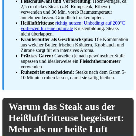
Fleischauswahl und Vorbereitung:
Hochwertiges, ca.
2,5 cm dickes Steak (z.B. Rumpsteak, Ribeye)
verwenden und 30 Min. vorab Raumtemperatur
annehmen lassen. Gründlich trockentupfen.
Heißluftfritteuse
richtig nutzen: Unbedingt auf 200°C
vorheizen für eine optimale
Krustenbildung. Steaks
nicht überlappen.
Kräuterbutter als Geschmacksplus:
Die Kombination
aus weicher Butter, frischen Kräutern, Knoblauch und
Zitrone sorgt für ein intensives Aroma.
Präzises Garen:
Garzeiten je nach gewünschter Stufe
anpassen und idealerweise ein
Fleischthermometer
verwenden.
Ruhezeit ist entscheidend:
Steaks nach dem Garen 5-
10 Minuten ruhen lassen, damit sie saftig bleiben.
Warum das Steak aus der
Heißluftfritteuse begeistert:
Mehr als nur heiße Luft