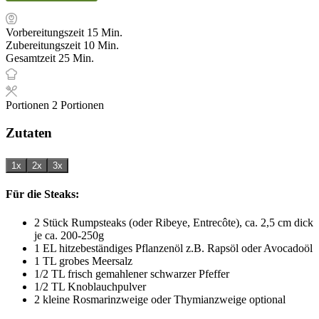
Minuten
Vorbereitungszeit
15
Min.
Minuten
Zubereitungszeit
10
Min.
Minuten
Gesamtzeit
25
Min.
Portionen
2
Portionen
Zutaten
1x
2x
3x
Für die Steaks:
2
Stück
Rumpsteaks (oder Ribeye, Entrecôte), ca. 2,5 cm dick
je ca. 200-250g
1
EL
hitzebeständiges Pflanzenöl
z.B. Rapsöl oder Avocadoöl
1
TL
grobes Meersalz
1/2
TL
frisch gemahlener schwarzer Pfeffer
1/2
TL
Knoblauchpulver
2
kleine
Rosmarinzweige oder Thymianzweige
optional