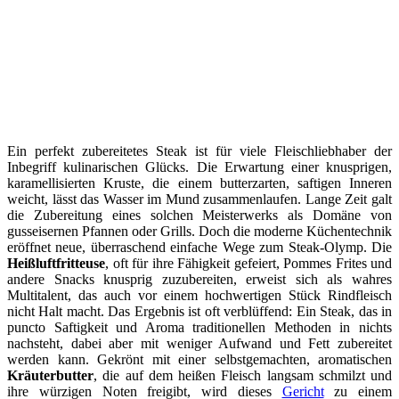
Ein perfekt zubereitetes Steak ist für viele Fleischliebhaber der
Inbegriff kulinarischen Glücks. Die Erwartung einer knusprigen,
karamellisierten Kruste, die einem butterzarten, saftigen Inneren
weicht, lässt das Wasser im Mund zusammenlaufen. Lange Zeit galt
die Zubereitung eines solchen Meisterwerks als Domäne von
gusseisernen Pfannen oder Grills. Doch die moderne Küchentechnik
eröffnet neue, überraschend einfache Wege zum Steak-Olymp. Die
Heißluftfritteuse
, oft für ihre Fähigkeit gefeiert, Pommes Frites und
andere Snacks knusprig zuzubereiten, erweist sich als wahres
Multitalent, das auch vor einem hochwertigen Stück Rindfleisch
nicht Halt macht. Das Ergebnis ist oft verblüffend: Ein Steak, das in
puncto Saftigkeit und Aroma traditionellen Methoden in nichts
nachsteht, dabei aber mit weniger Aufwand und Fett zubereitet
werden kann. Gekrönt mit einer selbstgemachten, aromatischen
Kräuterbutter
, die auf dem heißen Fleisch langsam schmilzt und
ihre würzigen Noten freigibt, wird dieses
Gericht
zu einem