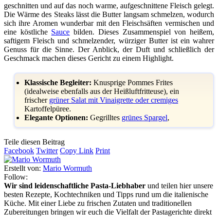
geschnitten und auf das noch warme, aufgeschnittene Fleisch gelegt.
Die Wärme des Steaks lässt die Butter langsam schmelzen, wodurch
sich ihre Aromen wunderbar mit den Fleischsäften vermischen und
eine köstliche
Sauce
bilden. Dieses Zusammenspiel von heißem,
saftigem Fleisch und schmelzender, würziger Butter ist ein wahrer
Genuss für die Sinne. Der Anblick, der Duft und schließlich der
Geschmack machen dieses Gericht zu einem Highlight.
Klassische Begleiter:
Knusprige Pommes Frites
(idealweise ebenfalls aus der Heißluftfritteuse), ein
frischer
grüner Salat mit Vinaigrette oder cremiges
Kartoffelpüree.
Elegante Optionen:
Gegrilltes
grünes Spargel
,
Teile diesen Beitrag
Facebook
Twitter
Copy Link
Print
Erstellt von:
Mario Wormuth
Follow:
Wir sind leidenschaftliche Pasta-Liebhaber
und teilen hier unsere
besten Rezepte, Kochtechniken und Tipps rund um die italienische
Küche. Mit einer Liebe zu frischen Zutaten und traditionellen
Zubereitungen bringen wir euch die Vielfalt der Pastagerichte direkt