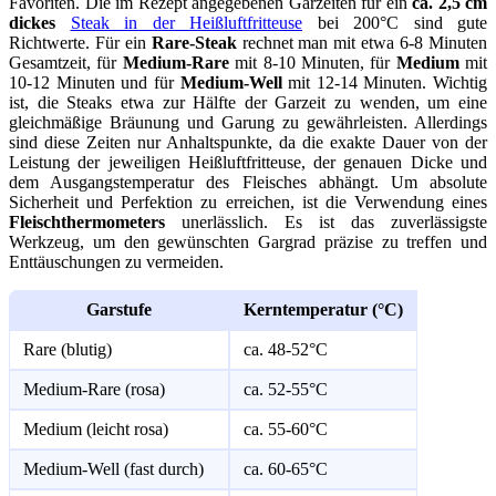
Favoriten. Die im Rezept angegebenen Garzeiten für ein
ca. 2,5 cm
dickes
Steak in der Heißluftfritteuse
bei 200°C sind gute
Richtwerte. Für ein
Rare-Steak
rechnet man mit etwa 6-8 Minuten
Gesamtzeit, für
Medium-Rare
mit 8-10 Minuten, für
Medium
mit
10-12 Minuten und für
Medium-Well
mit 12-14 Minuten. Wichtig
ist, die Steaks etwa zur Hälfte der Garzeit zu wenden, um eine
gleichmäßige Bräunung und Garung zu gewährleisten. Allerdings
sind diese Zeiten nur Anhaltspunkte, da die exakte Dauer von der
Leistung der jeweiligen Heißluftfritteuse, der genauen Dicke und
dem Ausgangstemperatur des Fleisches abhängt. Um absolute
Sicherheit und Perfektion zu erreichen, ist die Verwendung eines
Fleischthermometers
unerlässlich. Es ist das zuverlässigste
Werkzeug, um den gewünschten Gargrad präzise zu treffen und
Enttäuschungen zu vermeiden.
Garstufe
Kerntemperatur (°C)
Rare (blutig)
ca. 48-52°C
Medium-Rare (rosa)
ca. 52-55°C
Medium (leicht rosa)
ca. 55-60°C
Medium-Well (fast durch)
ca. 60-65°C