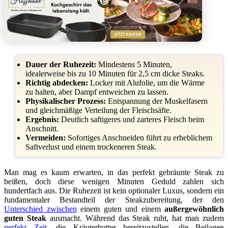
Dauer der Ruhezeit:
Mindestens 5 Minuten,
idealerweise bis zu 10 Minuten für 2,5 cm dicke Steaks.
Richtig abdecken:
Locker mit Alufolie, um die Wärme
zu halten, aber Dampf entweichen zu lassen.
Physikalischer Prozess:
Entspannung der Muskelfasern
und gleichmäßige Verteilung der Fleischsäfte.
Ergebnis:
Deutlich saftigeres und zarteres Fleisch beim
Anschnitt.
Vermeiden:
Sofortiges Anschneiden führt zu erheblichem
Saftverlust und einem trockeneren Steak.
Man mag es kaum erwarten, in das perfekt gebräunte Steak zu
beißen, doch diese wenigen Minuten Geduld zahlen sich
hundertfach aus. Die Ruhezeit ist kein optionaler Luxus, sondern ein
fundamentaler Bestandteil der Steakzubereitung, der den
Unterschied zwischen
einem guten und einem
außergewöhnlich
guten Steak
ausmacht. Während das Steak ruht, hat man zudem
perfekt Zeit
, die Kräuterbutter bereitzustellen, die Beilagen