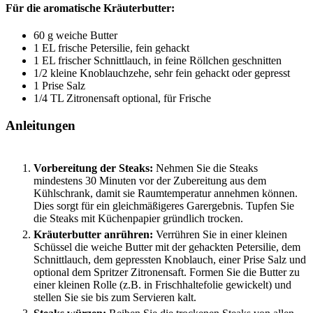
Für die aromatische Kräuterbutter:
60
g
weiche Butter
1
EL
frische Petersilie, fein gehackt
1
EL
frischer Schnittlauch, in feine Röllchen geschnitten
1/2
kleine
Knoblauchzehe, sehr fein gehackt oder gepresst
1
Prise
Salz
1/4
TL
Zitronensaft
optional, für Frische
Anleitungen
Vorbereitung der Steaks:
Nehmen Sie die Steaks
mindestens 30 Minuten vor der Zubereitung aus dem
Kühlschrank, damit sie Raumtemperatur annehmen können.
Dies sorgt für ein gleichmäßigeres Garergebnis. Tupfen Sie
die Steaks mit Küchenpapier gründlich trocken.
Kräuterbutter anrühren:
Verrühren Sie in einer kleinen
Schüssel die weiche Butter mit der gehackten Petersilie, dem
Schnittlauch, dem gepressten Knoblauch, einer Prise Salz und
optional dem Spritzer Zitronensaft. Formen Sie die Butter zu
einer kleinen Rolle (z.B. in Frischhaltefolie gewickelt) und
stellen Sie sie bis zum Servieren kalt.