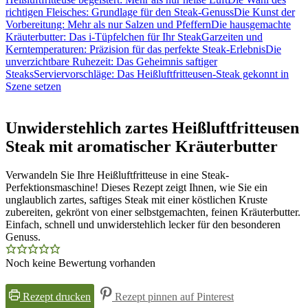
richtigen Fleisches: Grundlage für den Steak-Genuss
Die Kunst der
Vorbereitung: Mehr als nur Salzen und Pfeffern
Die hausgemachte
Kräuterbutter: Das i-Tüpfelchen für Ihr Steak
Garzeiten und
Kerntemperaturen: Präzision für das perfekte Steak-Erlebnis
Die
unverzichtbare Ruhezeit: Das Geheimnis saftiger
Steaks
Serviervorschläge: Das Heißluftfritteusen-Steak gekonnt in
Szene setzen
Unwiderstehlich zartes Heißluftfritteusen
Steak mit aromatischer Kräuterbutter
Verwandeln Sie Ihre Heißluftfritteuse in eine Steak-
Perfektionsmaschine! Dieses Rezept zeigt Ihnen, wie Sie ein
unglaublich zartes, saftiges Steak mit einer köstlichen Kruste
zubereiten, gekrönt von einer selbstgemachten, feinen Kräuterbutter.
Einfach, schnell und unwiderstehlich lecker für den besonderen
Genuss.
Noch keine Bewertung vorhanden
Rezept drucken
Rezept pinnen auf Pinterest