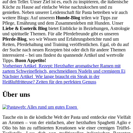
auf den Teller. Unser Ziel ist es, euch zu inspirieren, die italienische
Küche zu Hause auf einfache Weise nachzukochen und zu
genießen. Neben unserer Leidenschaft für Pasta betreiben wir auch
weitere Blogs: Auf unserem
Hunde-Blog
teilen wir Tipps zur
Pflege, Ernährung und dem Zusammenleben mit Hunden. Unser
Liebe & Esoterik Blog
bietet Einblicke in Beziehungen, Astrologie
und spirituelle Themen. Für alle Pferdefreunde gibt es unseren
Pferde-Blog
, wo wir Wissen und Erfahrungsberichte rund um
Reiten, Pferdehaltung und Training veröffentlichen. Egal, ob du auf
der Suche nach neuen Rezepten bist oder dich für andere Themen
interessierst – bei uns findest du spannende Artikel und wertvolle
Tipps.
Buon Appetito!
Vorheriger Artikel
Rezept: Herzhafter aromatischer Ramen mit
zartem Schweinefleisch, geschmeidigen Nudeln und cremigem Ei
Nächster Artikel
Wie lange braucht ein Steak in der
Heißluftfritteuse? Zeiten für den perfekten Genuss
Über uns
Tauche ein in die köstliche Welt der Pasta und entdecke eine Vielfalt
an Aromen – von der einfachen, aber herzhaften Spaghetti Aglio e
Olio bis hin zu raffinierten Kreationen wie einer cremigen Trüffel-