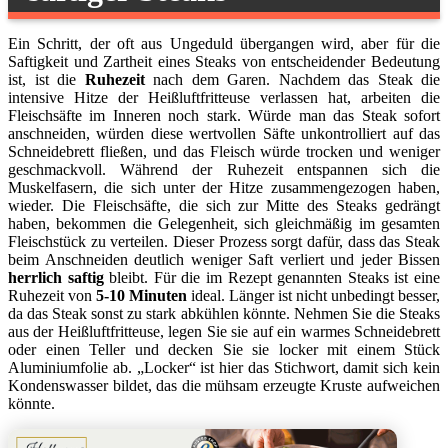
Ein Schritt, der oft aus Ungeduld übergangen wird, aber für die
Saftigkeit und Zartheit eines Steaks von entscheidender Bedeutung
ist, ist die
Ruhezeit
nach dem Garen. Nachdem das Steak die
intensive Hitze der Heißluftfritteuse verlassen hat, arbeiten die
Fleischsäfte im Inneren noch stark. Würde man das Steak sofort
anschneiden, würden diese wertvollen Säfte unkontrolliert auf das
Schneidebrett fließen, und das Fleisch würde trocken und weniger
geschmackvoll. Während der Ruhezeit entspannen sich die
Muskelfasern, die sich unter der Hitze zusammengezogen haben,
wieder. Die Fleischsäfte, die sich zur Mitte des Steaks gedrängt
haben, bekommen die Gelegenheit, sich gleichmäßig im gesamten
Fleischstück zu verteilen. Dieser Prozess sorgt dafür, dass das Steak
beim Anschneiden deutlich weniger Saft verliert und jeder Bissen
herrlich saftig
bleibt. Für die im Rezept genannten Steaks ist eine
Ruhezeit von
5-10 Minuten
ideal. Länger ist nicht unbedingt besser,
da das Steak sonst zu stark abkühlen könnte. Nehmen Sie die Steaks
aus der Heißluftfritteuse, legen Sie sie auf ein warmes Schneidebrett
oder einen Teller und decken Sie sie locker mit einem Stück
Aluminiumfolie ab. „Locker“ ist hier das Stichwort, damit sich kein
Kondenswasser bildet, das die mühsam erzeugte Kruste aufweichen
könnte.