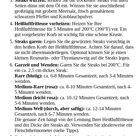
Steaks würzen:
Reiben Sie die trockenen Steaks von allen
Seiten dünn mit dem Öl ein. Würzen Sie sie anschließend
großzügig mit grobem Meersalz, frisch gemahlenem
schwarzen Pfeffer und Knoblauchpulver.
Heißluftfritteuse vorheizen:
Heizen Sie Ihre
Heißluftfritteuse für 5 Minuten auf 200°C (390°F) vor. Ein
gut vorgeheizter Korb ist wichtig für eine schöne Kruste.
Steaks garen:
Legen Sie die gewürzten Steaks vorsichtig in
den heißen Korb der Heißluftfritteuse. Achten Sie darauf, dass
sie nicht übereinanderliegen. Optional können Sie je einen
kleinen Rosmarin- oder Thymianzweig auf die Steaks legen.
Garzeit und Wenden:
Garen Sie die Steaks bei 200°C. Für
ein ca. 2,5 cm dickes Steak:
Rare (blutig):
ca. 6-8 Minuten Gesamtzeit, nach 3-4 Minuten
wenden.
Medium-Rare (rosa):
ca. 8-10 Minuten Gesamtzeit, nach 4-
5 Minuten wenden.
Medium (leicht rosa):
ca. 10-12 Minuten Gesamtzeit, nach
5-6 Minuten wenden.
Medium-Well (durch, aber saftig):
ca. 12-14 Minuten
Gesamtzeit, nach 6-7 Minuten wenden.
Die genaue Zeit hängt von der Leistung Ihrer Heißluftfritteuse
und der Dicke der Steaks ab. Verwenden Sie idealerweise ein
Fleischthermometer (siehe Tipps).