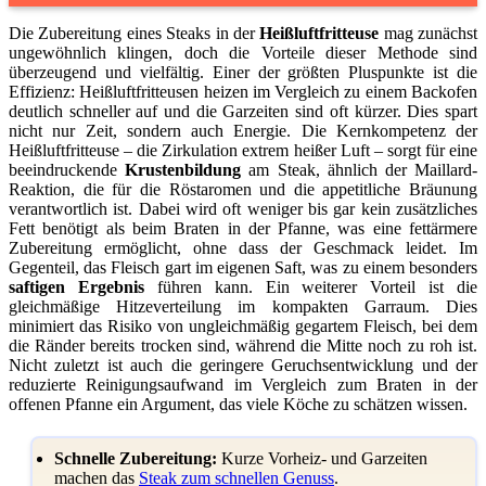
Die Zubereitung eines Steaks in der
Heißluftfritteuse
mag zunächst
ungewöhnlich klingen, doch die Vorteile dieser Methode sind
überzeugend und vielfältig. Einer der größten Pluspunkte ist die
Effizienz: Heißluftfritteusen heizen im Vergleich zu einem Backofen
deutlich schneller auf und die Garzeiten sind oft kürzer. Dies spart
nicht nur Zeit, sondern auch Energie. Die Kernkompetenz der
Heißluftfritteuse – die Zirkulation extrem heißer Luft – sorgt für eine
beeindruckende
Krustenbildung
am Steak, ähnlich der Maillard-
Reaktion, die für die Röstaromen und die appetitliche Bräunung
verantwortlich ist. Dabei wird oft weniger bis gar kein zusätzliches
Fett benötigt als beim Braten in der Pfanne, was eine fettärmere
Zubereitung ermöglicht, ohne dass der Geschmack leidet. Im
Gegenteil, das Fleisch gart im eigenen Saft, was zu einem besonders
saftigen Ergebnis
führen kann. Ein weiterer Vorteil ist die
gleichmäßige Hitzeverteilung im kompakten Garraum. Dies
minimiert das Risiko von ungleichmäßig gegartem Fleisch, bei dem
die Ränder bereits trocken sind, während die Mitte noch zu roh ist.
Nicht zuletzt ist auch die geringere Geruchsentwicklung und der
reduzierte Reinigungsaufwand im Vergleich zum Braten in der
offenen Pfanne ein Argument, das viele Köche zu schätzen wissen.
Schnelle Zubereitung:
Kurze Vorheiz- und Garzeiten
machen das
Steak zum schnellen Genuss
.