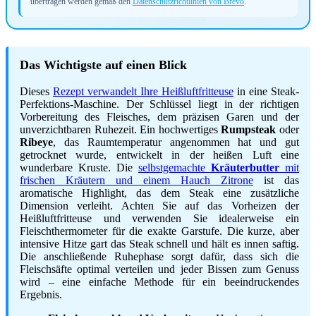
übertragen werden gemäß den
Datenschutzrichtlinien von Brevo
.
Das Wichtigste auf einen Blick
Dieses
Rezept verwandelt Ihre Heißluftfritteuse
in eine Steak-
Perfektions-Maschine. Der Schlüssel liegt in der richtigen
Vorbereitung des Fleisches, dem präzisen Garen und der
unverzichtbaren Ruhezeit. Ein hochwertiges
Rumpsteak
oder
Ribeye
, das Raumtemperatur angenommen hat und gut
getrocknet wurde, entwickelt in der heißen Luft eine
wunderbare Kruste. Die
selbstgemachte
Kräuterbutter
mit
frischen Kräutern und einem Hauch Zitrone
ist das
aromatische Highlight, das dem Steak eine zusätzliche
Dimension verleiht. Achten Sie auf das Vorheizen der
Heißluftfritteuse und verwenden Sie idealerweise ein
Fleischthermometer für die exakte Garstufe. Die kurze, aber
intensive Hitze gart das Steak schnell und hält es innen saftig.
Die anschließende Ruhephase sorgt dafür, dass sich die
Fleischsäfte optimal verteilen und jeder Bissen zum Genuss
wird – eine einfache Methode für ein beeindruckendes
Ergebnis.