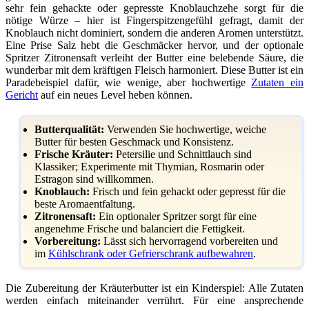
sehr fein gehackte oder gepresste Knoblauchzehe sorgt für die
nötige Würze – hier ist Fingerspitzengefühl gefragt, damit der
Knoblauch nicht dominiert, sondern die anderen Aromen unterstützt.
Eine Prise Salz hebt die Geschmäcker hervor, und der optionale
Spritzer Zitronensaft verleiht der Butter eine belebende Säure, die
wunderbar mit dem kräftigen Fleisch harmoniert. Diese Butter ist ein
Paradebeispiel dafür, wie wenige, aber hochwertige
Zutaten ein
Gericht
auf ein neues Level heben können.
Butterqualität:
Verwenden Sie hochwertige, weiche
Butter für besten Geschmack und Konsistenz.
Frische Kräuter:
Petersilie und Schnittlauch sind
Klassiker; Experimente mit Thymian, Rosmarin oder
Estragon sind willkommen.
Knoblauch:
Frisch und fein gehackt oder gepresst für die
beste Aromaentfaltung.
Zitronensaft:
Ein optionaler Spritzer sorgt für eine
angenehme Frische und balanciert die Fettigkeit.
Vorbereitung:
Lässt sich hervorragend vorbereiten und
im
Kühlschrank oder Gefrierschrank aufbewahren
.
Die Zubereitung der Kräuterbutter ist ein Kinderspiel: Alle Zutaten
werden einfach miteinander verrührt. Für eine ansprechende