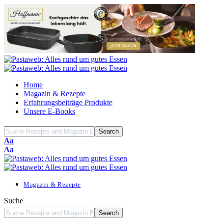
Home
Magazin & Rezepte
Erfahrungsbeiträge Produkte
Unsere E-Books
Font
Aa
Resizer
Font
Aa
Resizer
Magazin & Rezepte
Suche