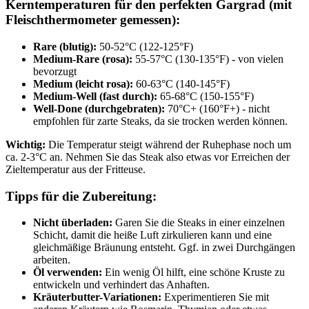
Kerntemperaturen für den perfekten Gargrad (mit
Fleischthermometer gemessen):
Rare (blutig):
50-52°C (122-125°F)
Medium-Rare (rosa):
55-57°C (130-135°F) - von vielen
bevorzugt
Medium (leicht rosa):
60-63°C (140-145°F)
Medium-Well (fast durch):
65-68°C (150-155°F)
Well-Done (durchgebraten):
70°C+ (160°F+) - nicht
empfohlen für zarte Steaks, da sie trocken werden können.
Wichtig:
Die Temperatur steigt während der Ruhephase noch um
ca. 2-3°C an. Nehmen Sie das Steak also etwas vor Erreichen der
Zieltemperatur aus der Fritteuse.
Tipps für die Zubereitung:
Nicht überladen:
Garen Sie die Steaks in einer einzelnen
Schicht, damit die heiße Luft zirkulieren kann und eine
gleichmäßige Bräunung entsteht. Ggf. in zwei Durchgängen
arbeiten.
Öl verwenden:
Ein wenig Öl hilft, eine schöne Kruste zu
entwickeln und verhindert das Anhaften.
Kräuterbutter-Variationen:
Experimentieren Sie mit