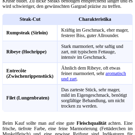
Kruste bildet. Zu dicke Steaks benötigen entsprechend länger und es
wird schwieriger, den gewünschten Gargrad präzise zu treffen.
Steak-Cut
Charakteristika
Kräftig im Geschmack, eher mager,
Rumpsteak (Sirloin)
festerer Biss, guter Allrounder.
Stark marmoriert, sehr saftig und
Ribeye (Hochrippe)
zart, mit typischem Fettauge,
intensiv im Geschmack.
Ähnlich dem Ribeye, oft etwas
Entrecôte
feiner marmoriert, sehr
aromatisch
(Zwischenrippenstück)
und zart
.
Das zarteste Stück, sehr mager,
mild im Eigengeschmack, benötigt
Filet (Lungenbraten)
sorgfältige Behandlung, um nicht
trocken zu werden.
Beim Kauf sollte man auf eine gute
Fleischqualität
achten. Eine
frische, tiefrote Farbe, eine feine Marmorierung (Fettäderchen im
Muskelfleisch) und eine gewisse Reifung sind Indikatoren für