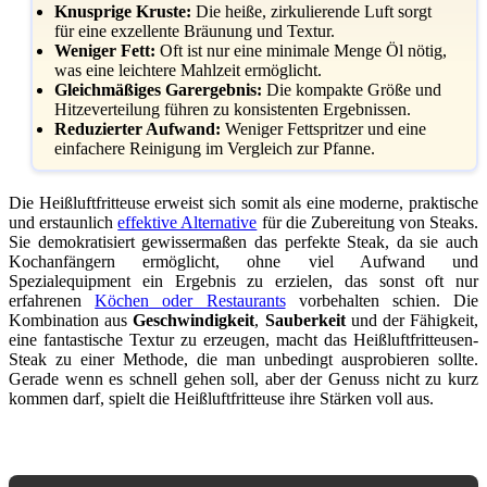
Knusprige Kruste:
Die heiße, zirkulierende Luft sorgt
für eine exzellente Bräunung und Textur.
Weniger Fett:
Oft ist nur eine minimale Menge Öl nötig,
was eine leichtere Mahlzeit ermöglicht.
Gleichmäßiges Garergebnis:
Die kompakte Größe und
Hitzeverteilung führen zu konsistenten Ergebnissen.
Reduzierter Aufwand:
Weniger Fettspritzer und eine
einfachere Reinigung im Vergleich zur Pfanne.
Die Heißluftfritteuse erweist sich somit als eine moderne, praktische
und erstaunlich
effektive Alternative
für die Zubereitung von Steaks.
Sie demokratisiert gewissermaßen das perfekte Steak, da sie auch
Kochanfängern ermöglicht, ohne viel Aufwand und
Spezialequipment ein Ergebnis zu erzielen, das sonst oft nur
erfahrenen
Köchen oder Restaurants
vorbehalten schien. Die
Kombination aus
Geschwindigkeit
,
Sauberkeit
und der Fähigkeit,
eine fantastische Textur zu erzeugen, macht das Heißluftfritteusen-
Steak zu einer Methode, die man unbedingt ausprobieren sollte.
Gerade wenn es schnell gehen soll, aber der Genuss nicht zu kurz
kommen darf, spielt die Heißluftfritteuse ihre Stärken voll aus.