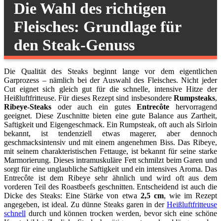
Die Wahl des richtigen
Fleisches: Grundlage für
den Steak-Genuss
Die Qualität des Steaks beginnt lange vor dem eigentlichen
Garprozess – nämlich bei der Auswahl des Fleisches. Nicht jeder
Cut eignet sich gleich gut für die schnelle, intensive Hitze der
Heißluftfritteuse. Für dieses Rezept sind insbesondere
Rumpsteaks
,
Ribeye-Steaks
oder auch ein gutes
Entrecôte
hervorragend
geeignet. Diese Zuschnitte bieten eine gute Balance aus Zartheit,
Saftigkeit und Eigengeschmack. Ein Rumpsteak, oft auch als Sirloin
bekannt, ist tendenziell etwas magerer, aber dennoch
geschmacksintensiv und mit einem angenehmen Biss. Das Ribeye,
mit seinem charakteristischen Fettauge, ist bekannt für seine starke
Marmorierung. Dieses intramuskuläre Fett schmilzt beim Garen und
sorgt für eine unglaubliche Saftigkeit und ein intensives Aroma. Das
Entrecôte ist dem Ribeye sehr ähnlich und wird oft aus dem
vorderen Teil des Roastbeefs geschnitten. Entscheidend ist auch die
Dicke des Steaks: Eine Stärke von etwa
2,5 cm
, wie im Rezept
angegeben, ist ideal. Zu dünne Steaks garen in der
Heißluftfritteuse
schnell
durch und können trocken werden, bevor sich eine schöne